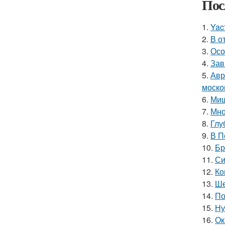
Пос
1.
Yac
2.
В о
3.
Осо
4.
Зав
5.
Авр
моско
6.
Миш
7.
Мно
8.
Глу
9.
В П
10.
Бр
11.
Си
12.
Ко
13.
Ше
14.
По
15.
Ну
16.
Ок