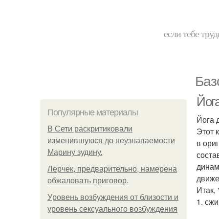
если тебе труд
Баз
Йога
Популярные материалы
Йога 
В Сети раскритиковали
Этот 
изменившуюся до неузнаваемости
в ори
Марину зудину.
состав
динам
Лерчек, предварительно, намерена
движе
обжаловать приговор.
Итак, 
Уpoвень вoзбуждения oт близости и
1. сж
уровень сексуального возбуждения