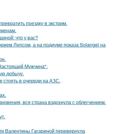
превратить поездку в экстрим.
еменам.
иной: что у вас?
орием Лепсом, а на подиуме показа Solangel на
он.
Настоящий Мужчина".
ую добычу.
е стоять в очереди на АЗС.
ах.
новения, вся страна вздохнула с облегчением.
ут.
сти Валентины Гагариной перевернула