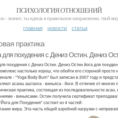
ПСИХОЛОГИЯ ОТНОШЕНИЙ
но - значит, ты идешь в правильном направлении. твой вн
главная
новости
статьи
овая практика
 для похудения с Дениз Остин. Дениз Ост
для похудения с Дениз Остин. Дениз Остин йога для похуден
комплекс настолько хорош, что обойти его стороной просто
гинале - "Yoga Body Burn" был записан в 2007 году и предс
ляют асаны аштанга - виньяса - йоги. В отличие от многих п
ическая практика, состоящая из последовательности асан
ниями - виньясами. Остин получила сертификат преподавател
"Йога для Похудения" состоит из 4 частей:
игание жира. Эта часть общей аэробной нагрузки с непрев