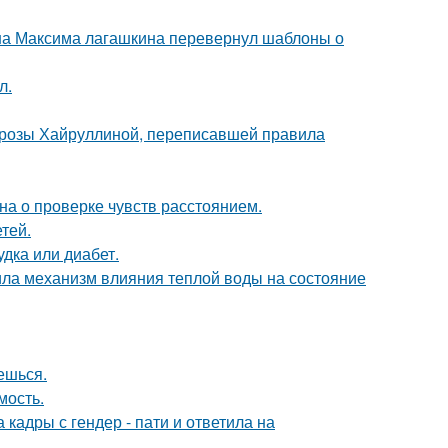
на Максима лагашкина перевернул шаблоны о
л.
а розы Хайруллиной, переписавшей правила
на о проверке чувств расстоянием.
тей.
удка или диабет.
ла механизм влияния теплой воды на состояние
аешься.
мость.
кадры с гендер - пати и ответила на