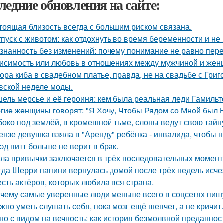
ледние обновления на сайте:
тоящая близость всегда с большим риском связана.
тпуск с животом: как отдохнуть во время беременности и не 
знанность без изменений: почему понимание не равно пер
исимость или любовь в отношениях между мужчиной и женщ
ора киба в свадебном платье, правда, не на свадьбе с Григ
вской неделе моды.
ель мерсье и её героиня: кем была реальная леди Гамильт
гие женщины говорят: "Я Хочу, Чтобы Рядом со Мной был 
боко под землёй, в кромешной тьме, слоны ведут свою тайн
ензе девушка взяла в "Аренду" ребёнка - инвалида, чтобы н
эд питт больше не верит в брак.
ла привычки заключается в трёх последовательных момент
гда Шерри папини вернулась домой после трёх недель исчез
сть актёров, которых любила вся страна.
чему самые уверенные люди меньше всего в соцсетях пиш
жно уметь слушать себя, пока мозг ещё шепчет, а не кричит.
но с видом на вечность: как история безмолвной преданно