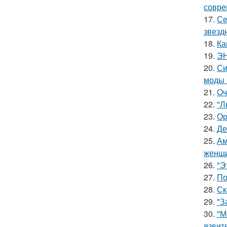
совре
17.
Се
звезд
18.
Ка
19.
ЭН
20.
Си
моды 
21.
Оч
22.
"Л
23.
Ор
24.
Де
25.
Ам
женщи
26.
"Э
27.
По
28.
Ск
29.
"З
30.
"М
язвит