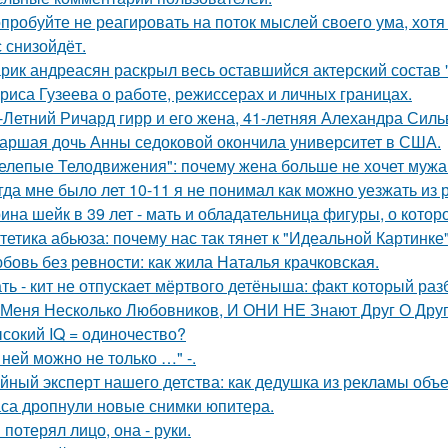
пробуйте не реагировать на поток мыслей своего ума, хотя 
с снизойдёт.
рик андреасян раскрыл весь оставшийся актерский состав 
риса Гузеева о работе, режиссерах и личных границах.
-Летний Ричард гирр и его жена, 41-летняя Алехандра Сил
аршая дочь Анны седоковой окончила университет в США.
елепые Телодвижения": почему жена больше не хочет мужа
гда мне было лет 10-11 я не понимал как можно уезжать из р
ина шейк в 39 лет - мать и обладательница фигуры, о кото
тетика абьюза: почему нас так тянет к "Идеальной Картинке
бовь без ревности: как жила Наталья крачковская.
ть - кит не отпускает мёртвого детёныша: факт который раз
 Меня Несколько Любовников, И ОНИ НЕ Знают Друг О Друг
сокий IQ = одиночество?
 ней можно не только …" -.
йный эксперт нашего детства: как дедушка из рекламы объе
са дропнули новые снимки юпитера.
 потерял лицо, она - руки.