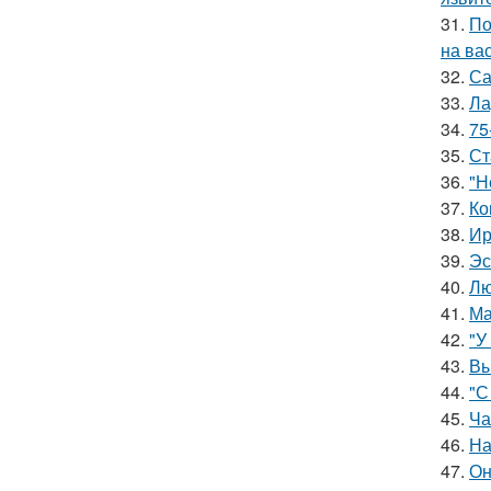
31.
По
на ва
32.
Са
33.
Ла
34.
75
35.
Ст
36.
"Н
37.
Ко
38.
Ир
39.
Эс
40.
Лю
41.
Ма
42.
"У
43.
Вы
44.
"С
45.
Ча
46.
На
47.
Он