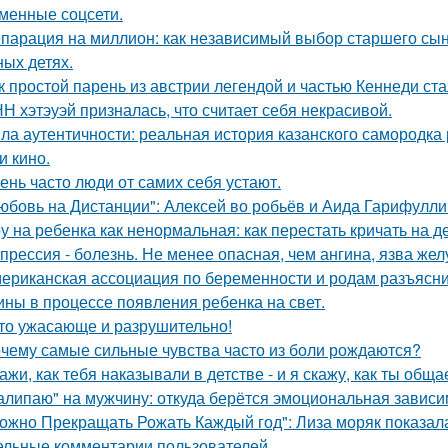
менные соцсети.
парация на миллион: как независимый выбор старшего сы
ных детях.
к простой парень из австрии легендой и частью Кеннеди ста
Н хэтэуэй призналась, что считает себя некрасивой.
ла аутентичности: реальная история казанского самородк
и кино.
ень часто люди от самих себя устают.
юбовь на Дистанции": Алексей во робьёв и Аида Гарифулли
у на ребенка как ненормальная: как перестать кричать на де
прессия - болезнь. Не менее опасная, чем ангина, язва жел
ериканская ассоциация по беременности и родам разъясни
ны в процессе появления ребенка на свет.
то ужасающе и разрушительно!
чему самые сильные чувства часто из боли рождаются?
ажи, как тебя наказывали в детстве - и я скажу, как ты общ
алипаю" на мужчину: откуда берётся эмоциональная зависи
ожно Прекращать Рожать Каждый год": Лиза моряк показала 
ельные комментарии пользователей.