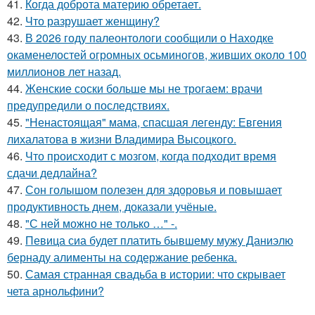
41.
Когда доброта материю обретает.
42.
Что разрушает женщину?
43.
В 2026 году палеонтологи сообщили о Находке
окаменелостей огромных осьминогов, живших около 100
миллионов лет назад.
44.
Женские соски больше мы не трогаем: врачи
предупредили о последствиях.
45.
"Ненастоящая" мама, спасшая легенду: Евгения
лихалатова в жизни Владимира Высоцкого.
46.
Что происходит с мозгом, когда подходит время
сдачи дедлайна?
47.
Сон голышом полезен для здоровья и повышает
продуктивность днем, доказали учёные.
48.
"С ней можно не только …" -.
49.
Певица сиа будет платить бывшему мужу Даниэлю
бернаду алименты на содержание ребенка.
50.
Самая странная свадьба в истории: что скрывает
чета арнольфини?