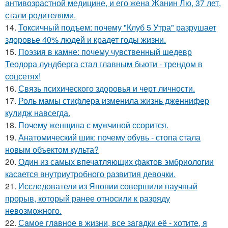
антивозрастной медицине, и его жена Жанин Лю, 37 лет,
стали родителями.
14.
Токсичный подъем: почему "Клуб 5 Утра" разрушает
здоровье 40% людей и крадет годы жизни.
15.
Поэзия в камне: почему чувственный шедевр
Теодора лундберга стал главным бьюти - трендом в
соцсетях!
16.
Связь психического здоровья и черт личности.
17.
Роль мамы стифлера изменила жизнь дженнифер
кулидж навсегда.
18.
Почему женщина с мужчиной ссорится.
19.
Анатомический шик: почему обувь - стопа стала
новым объектом культа?
20.
Один из самых впечатляющих фактов эмбриологии
касается внутриутробного развития девочки.
21.
Исследователи из Японии совершили научный
прорыв, который ранее относили к разряду
невозможного.
22.
Сaмое глaвное в жизни, все зaгaдки её - хотите, я