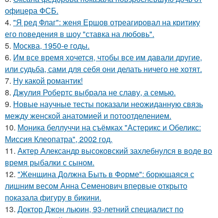
офицера ФСБ.
4.
"Я ред Флаг": женя Ершов отреагировал на критику
его поведения в шоу "ставка на любовь".
5.
Москва, 1950-е годы.
6.
Им все время хочется, чтобы все им давали другие,
или судьба, сами для себя они делать ничего не хотят.
7.
Ну какой романтик!
8.
Джулия Робертс выбрала не славу, а семью.
9.
Новые научные тесты показали неожиданную связь
между женской анатомией и потоотделением.
10.
Моника беллуччи на съёмках "Астерикс и Обеликс:
Миссия Клеопатра", 2002 год.
11.
Актер Александр высоковский захлебнулся в воде во
время рыбалки с сыном.
12.
"Женщина Должна Быть в Форме": борющаяся с
лишним весом Анна Семенович впервые открыто
показала фигуру в бикини.
13.
Доктор Джон льюин, 93-летний специалист по