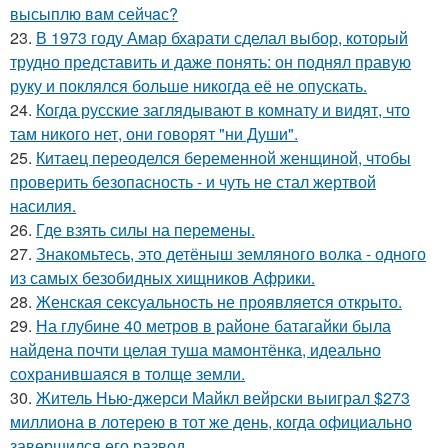
высыплю вaм сейчaс?
23.
В 1973 году Амар бхарати сделал выбор, который
трудно представить и даже понять: он поднял правую
руку и поклялся больше никогда её не опускать.
24.
Когда русские заглядывают в комнату и видят, что
там никого нет, они говорят "ни Души".
25.
Китаец переоделся беременной женщиной, чтобы
проверить безопасность - и чуть не стал жертвой
насилия.
26.
Где взять силы на перемены.
27.
Знакомьтесь, это детёныш земляного волка - одного
из самых безобидных хищников Африки.
28.
Женская сексуальность не проявляется открыто.
29.
На глубине 40 метров в районе батагайки была
найдена почти целая туша мамонтёнка, идеально
сохранившаяся в толще земли.
30.
Житель Нью-джерси Майкл вейрски выиграл $273
миллиона в лотерею в тот же день, когда официально
завершился его развод.