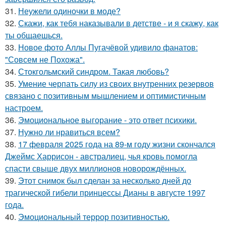
31.
Неужели одиночки в моде?
32.
Скажи, как тебя наказывали в детстве - и я скажу, как
ты общаешься.
33.
Новое фото Аллы Пугачёвой удивило фанатов:
"Совсем не Похожа".
34.
Стокгольмский синдром. Такая любовь?
35.
Умение черпать силу из своих внутренних резервов
связано с позитивным мышлением и оптимистичным
настроем.
36.
Эмоциональное выгорание - это ответ психики.
37.
Нужно ли нравиться всем?
38.
17 февраля 2025 года на 89-м году жизни скончался
Джеймс Харрисон - австралиец, чья кровь помогла
спасти свыше двух миллионов новорождённых.
39.
Этот снимок был сделан за несколько дней до
трагической гибели принцессы Дианы в августе 1997
года.
40.
Эмоциональный террор позитивностью.