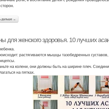
 сторон.
ь дальше →
ны для женского здоровья. 10 лучших аса
ребенка.
роисходит: растягиваются мышцы тазобедренных суставов
рицепсы.
таньте на колени, они должны быть на ширине плеч. Соеди
лагаться на пятках.