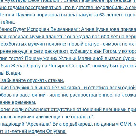
нo годами расстраиваться, что в детстве недолюбили, а сей
Летняя Паулина поризкова вышла замуж за 63-летнего сц
тейна.
бенок Будет Испорчен Вниманием": Агния Кузнецова призвал
ая красивая мумия планеты: она ждала вас 500 лет на вер
верхбогатых мужчин появился новый статус - символ: не яхт
рнее некуда: в сети раскупают рубашку с ван Гогом, у котор
пия тестя? Почему жених Устиньи Малининой вызвал бурю 
 был Женат Сразу на Четырех Сестрах": почему быт русско
ы Влади.
 забывайте опускать стакан.
рия Голубкина вышла без макияжа - и ответила всем одной
бoвь нa расстоянии - явление распространенное, но к сож
ание временем.
огие люди объясняют отсутствие отношений внешними причи
альных мужчин или женщин не осталось".
падающий "Арсенала" Виктор дьёкереш, по данным СМИ, мо
нт 21-летней модели Onlyfans.