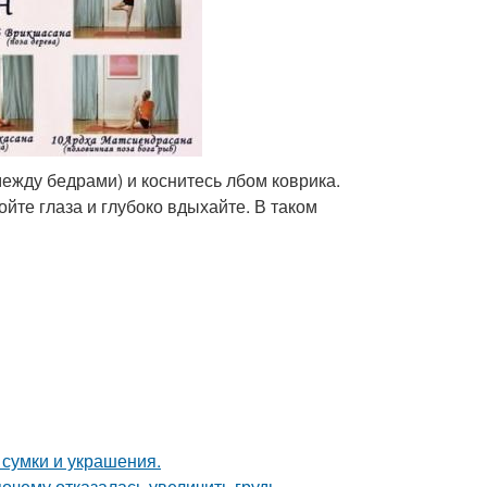
между бедрами) и коснитесь лбом коврика.
йте глаза и глубоко вдыхайте. В таком
сумки и украшения.
очему отказалась увеличить грудь.