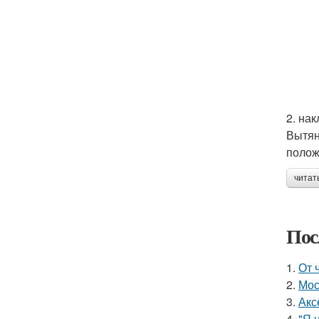
2. на
Вытян
полож
читат
Пос
1.
От 
2.
Мос
3.
Акс
4.
"Я 