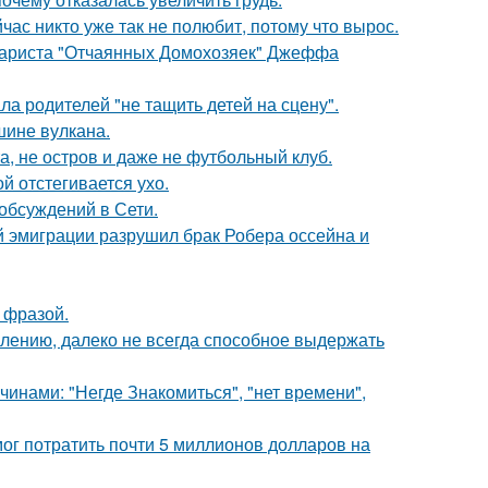
час никто уже так не полюбит, потому что вырос.
енариста "Отчаянных Домохозяек" Джеффа
а родителей "не тащить детей на сцену".
шине вулкана.
а, не остров и даже не футбольный клуб.
ой отстегивается ухо.
обсуждений в Сети.
й эмиграции разрушил брак Робера оссейна и
 фразой.
алению, далеко не всегда способное выдержать
нами: "Негде Знакомиться", "нет времени",
г потратить почти 5 миллионов долларов на