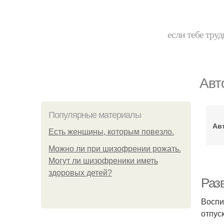
если тебе труд
Авт
Популярные материалы
Ав
Есть женщины, которым повезло.
Можно ли при шизофрении рожать.
Могут ли шизофреники иметь
здоровых детей?
Раз
Воспи
отпус