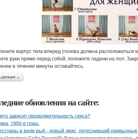
клоните корпус тела вперед (голова должна расположиться 
ите руки прямо перед собой, положите ладони на пол. Закро
ении в течение минуты оставайтесь.
ь дальше →
ледние обновления на сайте:
чего зависит продолжительность секса?
ква, 1950-е годы.
ессуары в виде рыб - новый люкс, потеснивший привычные 
не Чувствую Себя Пошлой": Елена перминова призналась, п