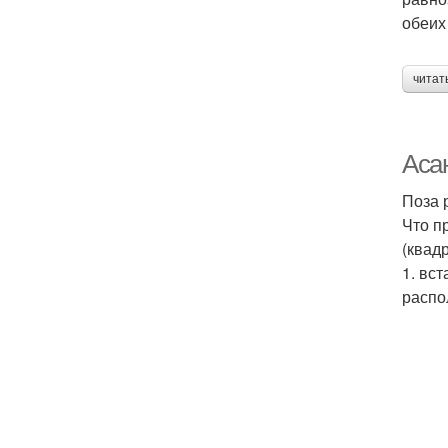
обеих
читат
Аса
Поза 
Что п
(квад
1. вс
распо