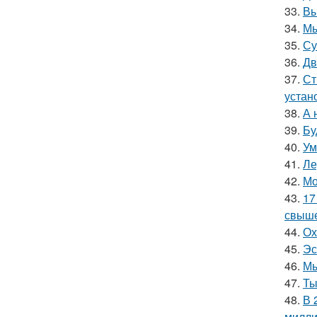
33.
Вы
34.
Мы
35.
Су
36.
Дв
37.
Ст
устан
38.
А 
39.
Бу
40.
Ум
41.
Ле
42.
Мо
43.
17
свыше
44.
Ох
45.
Эс
46.
Мы
47.
Ты
48.
В 
милли