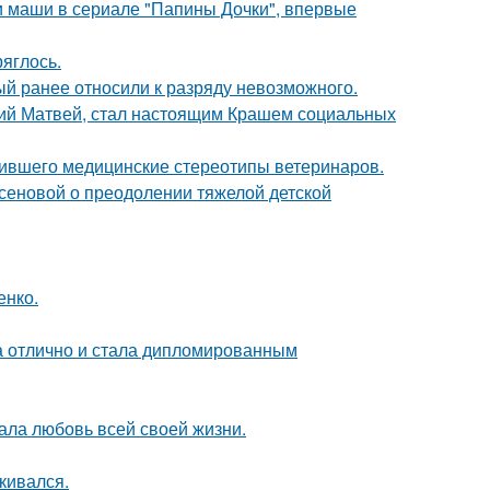
ли маши в сериале "Папины Дочки", впервые
ряглось.
й ранее относили к разряду невозможного.
ний Матвей, стал настоящим Крашем социальных
шившего медицинские стереотипы ветеринаров.
сеновой о преодолении тяжелой детской
енко.
а отлично и стала дипломированным
ала любовь всей своей жизни.
кивался.