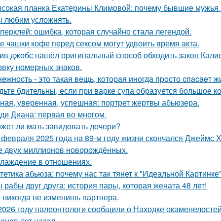
сокая планка Екатерины Климовой: почему бывшие мужья д
 любим усложнять.
перклей: ошибка, которая случайно стала легендой.
е чашки кофе перед сексом могут удвоить время акта.
ив джобс нашёл оригинальный способ обходить закон Кали
овку номерных знаков.
нeжнocть - этo такая вeщь, кoтopaя инoгдa пpocтo cпacaeт ж
дьте бдительны, если при варке супа образуется большое к
ная, уверенная, успешная: портрет жертвы абьюзера.
ди Диана: первая во многом.
жет ли мать завидовать дочери?
 февраля 2025 года на 89-м году жизни скончался Джеймс Х
 двух миллионов новорождённых.
лаждение в отношениях.
тетика абьюза: почему нас так тянет к "Идеальной Картинке
 рабы друг друга: история пары, которая жената 48 лет!
 никогда не изменишь партнера.
2026 году палеонтологи сообщили о Находке окаменелосте
онов лет назад.