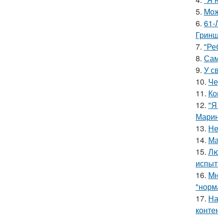
5.
Moж
6.
61-
Гринш
7.
"Ре
8.
Сам
9.
У с
10.
Че
11.
Ко
12.
"Я
Марин
13.
Не
14.
Ма
15.
Лю
испыт
16.
Mн
"норм
17.
На
конте