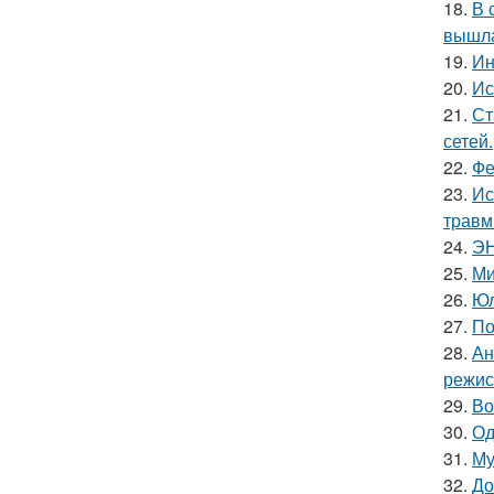
18.
В 
вышла
19.
Ин
20.
Ис
21.
Ст
сетей.
22.
Фе
23.
Ис
травм
24.
ЭН
25.
Ми
26.
Юл
27.
По
28.
Ан
режис
29.
Во
30.
Од
31.
Му
32.
До