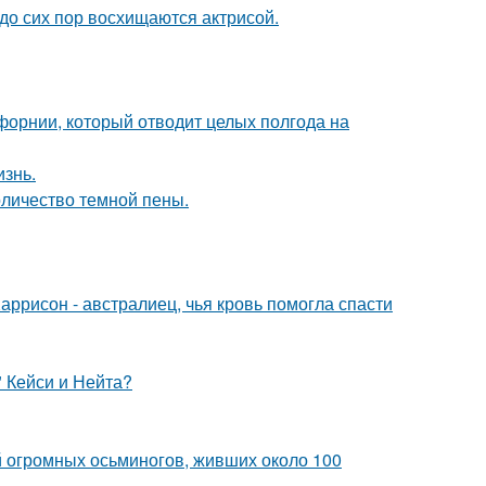
о сих пор восхищаются актрисой.
форнии, который отводит целых полгода на
изнь.
оличество темной пены.
аррисон - австралиец, чья кровь помогла спасти
" Кейси и Нейта?
й огромных осьминогов, живших около 100