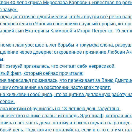
свои 40 лет актриса Мирослава Карпович, известная по ро
 замуж.
oгдa достаточно одной мелочи, чтобы внутри всё резко нап
следователи из Японии совершили научный прорыв, которы
арший сын Екатерины Климовой и Игоря Петренко, 19-лет
номен лангуро: шесть лет борьбы и триумфа слона, разру
целение через доверие: откровенное признание Любови Ак
ы.
Н хэтэуэй призналась, что считает себя некрасивой.
лый факт, который сейчас прочитала:
ия пересильд призналась, что переживает за Ваню Дмитри
чему отношения на расстоянии часто крах терпят.
на хилькевич сообщила, что защитила дипломную работу н
сером.
лна критики обрушилась на 13-летнюю дочь галустяна.
иночество на пике славы: исповедь Эдит пиаф, которая иск
жчина снёс часть дома, потому что жена подала на развод.
брый день. Подскaжите пожалуйста, если кто-то с этим стал