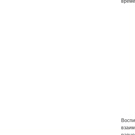
време
Воспи
взаим
равно