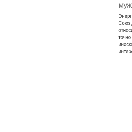
муж
Энерг
Союз 
относ
точно
иноск
интер