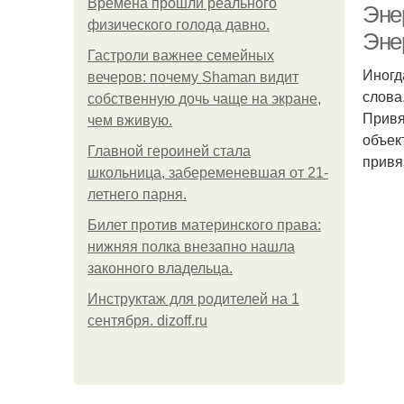
Bpeмена прошли реального
Эне
физического голода давно.
Эне
Гастроли важнее семейных
Иногд
вечеров: почему Shaman видит
слова.
собственную дочь чаще на экране,
Привя
чем вживую.
объек
Главной героиней стала
привя
школьница, забеременевшая от 21-
летнего парня.
Билет против материнского права:
нижняя полка внезапно нашла
законного владельца.
Инструктаж для родителей на 1
сентября. dizoff.ru