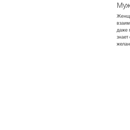
Муж
Женщи
взаим
даже 
знает
желан