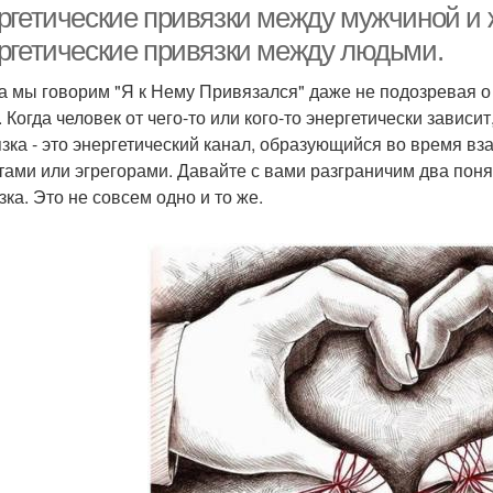
ргетические привязки между мужчиной и
ргетические привязки между людьми.
а мы говорим "Я к Нему Привязался" даже не подозревая о 
 Когда человек от чего-то или кого-то энергетически зависи
зка - это энергетический канал, образующийся во время вз
тами или эгрегорами. Давайте с вами разграничим два поня
зка. Это не совсем одно и то же.