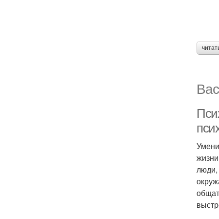
читат
Вас
Пси
пси
Умени
жизни
люди,
окруж
общат
выстр