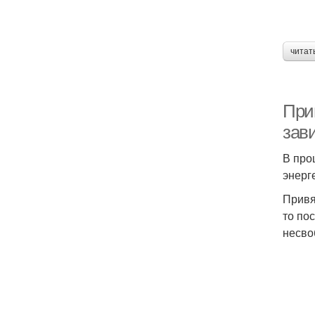
читат
При
зави
В про
энерг
Привя
то по
несво