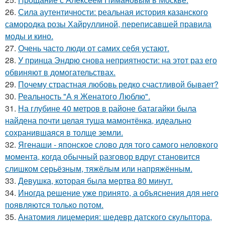
26.
Сила аутентичности: реальная история казанского
самородка розы Хайруллиной, переписавшей правила
моды и кино.
27.
Очень часто люди от самих себя устают.
28.
У принца Эндрю снова неприятности: на этот раз его
обвиняют в домогательствах.
29.
Почему страстная любовь редко счастливой бывает?
30.
Реальность "А я Женатого Люблю".
31.
На глубине 40 метров в районе батагайки была
найдена почти целая туша мамонтёнка, идеально
сохранившаяся в толще земли.
32.
Ягенаши - японское слово для того самого неловкого
момента, когда обычный разговор вдруг становится
слишком серьёзным, тяжёлым или напряжённым.
33.
Девушка, которая была мертва 80 минут.
34.
Иногда решение уже принято, а объяснения для него
появляются только потом.
35.
Анатомия лицемерия: шедевр датского скульптора,