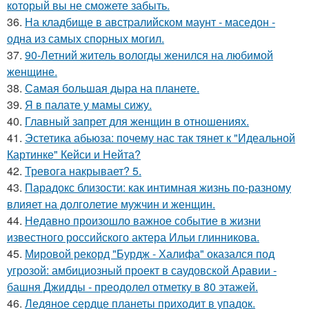
который вы не сможете забыть.
36.
На кладбище в австpалийском маунт - маседон -
одна из самых спopных могил.
37.
90-Летний житель вологды женился на любимой
женщине.
38.
Самая большая дыра на планете.
39.
Я в палате у мамы сижу.
40.
Главный запрет для женщин в отношениях.
41.
Эстетика абьюза: почему нас так тянет к "Идеальной
Картинке" Кейси и Нейта?
42.
Тревога накрывает? 5.
43.
Парадокс близости: как интимная жизнь по-разному
влияет на долголетие мужчин и женщин.
44.
Недавно произошло важное событие в жизни
известного российского актера Ильи глинникова.
45.
Мировой рекорд "Бурдж - Халифа" оказался под
угрозой: амбициозный проект в саудовской Аравии -
башня Джидды - преодолел отметку в 80 этажей.
46.
Ледяное сердце планеты приходит в упадок.