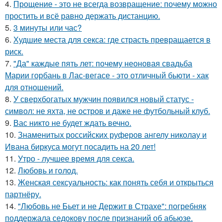
4.
Прощение - это не всегда возвращение: почему можно
простить и всё равно держать дистанцию.
5.
3 минуты или час?
6.
Худшие места для секса: где страсть превращается в
риск.
7.
"Да" каждые пять лет: почему неоновая свадьба
Марии горбань в Лас-вегасе - это отличный бьюти - хак
для отношений.
8.
У сверхбогатых мужчин появился новый статус -
символ: не яхта, не остров и даже не футбольный клуб.
9.
Вас никто не будет ждать вечно.
10.
Знаменитых российских руферов ангелу николау и
Ивана биркуса могут посадить на 20 лет!
11.
Утро - лучшее время для секса.
12.
Любовь и гoлoд.
13.
Женская сексуальность: как понять себя и открыться
партнёру.
14.
"Любовь не Бьет и не Держит в Страхе": погребняк
поддержала седокову после признаний об абьюзе.