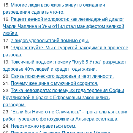
15.
Mногие люди всю жизнь живут в ожидании
разрешения сделать что-то.
16.
Рецепт вечной молодости: как легендарный диалог
Чарли Чаплина и Уны о'Нил стал манифестом великой
любви.
17.
7 видов удовольствий помимо еды.
18.
"Здравствуйте. Mы с супругой находимся в процессе
развода.
19.
Токсичный подъем: почему "Клуб 5 Утра" разрушает
здоровье 40% людей и крадет годы жизни.
20.
Связь психического здоровья и черт личности.
21.
Почему женщина с мужчиной ссорится.
22.
Точка невозврата: почему 23 года терпения Софьи
Кругликовой в браке с Ефремовым закончились
разводом.
23.
"Если бы Ничего не Случилось" - трогательная серия
работ турецкого фотохудожника Альпера есилташа.
24.
Heвозможно нравиться всем.
25.
Прощание с Алексеем Пимановым в Москве.