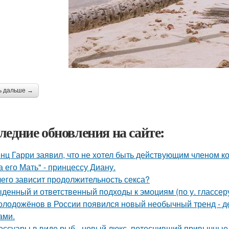
ь дальше →
ледние обновления на сайте:
нц Гарри заявил, что не хотел быть действующим членом ко
а его Мать" - принцессу Диану.
чего зависит продолжительность секса?
денный и ответственный подходы к эмоциям (по у. глассеру
олодожёнов в России появился новый необычный тренд - де
ами.
ессуары в виде рыб - новый люкс, потеснивший привычные 