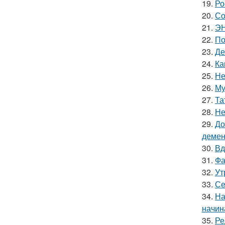
19.
Ро
20.
Со
21.
ЭН
22.
По
23.
Де
24.
Ка
25.
Не
26.
Му
27.
Та
28.
Не
29.
До
демен
30.
Вд
31.
Фа
32.
Ут
33.
Се
34.
На
начин
35.
Ре