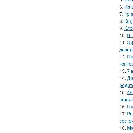
6.
Из 
7.
Гри
8.
Ког
9.
Кла
10.
В 
11.
Эф
дочер
12.
По
контр
13.
7 
14.
До
родит
15.
49
появл
16.
По
17.
Ре
состо
18.
Ма