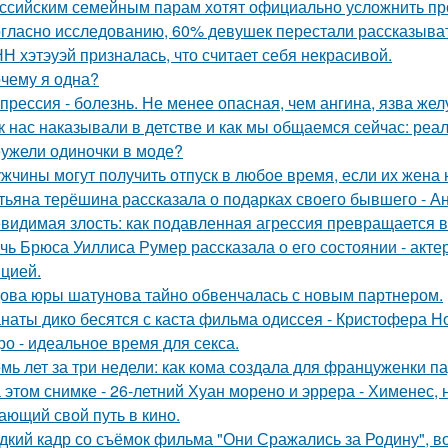
ссийским семейным парам хотят официально усложнить пр
гласно исследованию, 60% девушек перестали рассказыват
Н хэтэуэй призналась, что считает себя некрасивой.
чему я одна?
прессия - болезнь. Не менее опасная, чем ангина, язва жел
к нас наказывали в детстве и как мы общаемся сейчас: реал
ужели одиночки в моде?
жчины могут получить отпуск в любое время, если их жена 
тьяна терёшина рассказала о подарках своего бывшего - Ан
видимая злость: как подавленная агрессия превращается в 
чь Брюса Уиллиса Румер рассказала о его состоянии - акте
цией.
ова юры шатунова тайно обвенчалась с новым партнером.
наты дико бесятся с каста фильма одиссея - Кристофера Н
ро - идеальное время для секса.
мь лет за три недели: как кома создала для француженки п
 этом снимке - 26-летний Хуан морено и эррера - Хименес, 
ающий свой путь в кино.
дкий кадр со съёмок фильма "Они Сражались за Родину", во