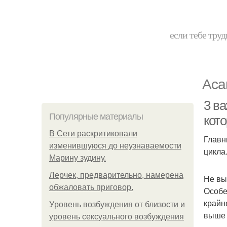
если тебе труд
Аса
3 ва
Популярные материалы
кот
В Сети раскритиковали
Главн
изменившуюся до неузнаваемости
цикла.
Марину зудину.
Лерчек, предварительно, намерена
Не вы
обжаловать приговор.
Особе
крайн
Уpoвень вoзбуждения oт близости и
выше 
уровень сексуального возбуждения