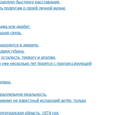
оцедуру быстрого расставания.
ь подругам о своей личной жизни.
удка или диабет.
ьная связь.
находится в декрете.
дрея губина.
усталость, тревогу и апатию.
р уже несколько лет борется с прогрессирующей
олана.
араллельную реальность.
никому не известный испанский актёр, только
лгоградская область, 1974 год.