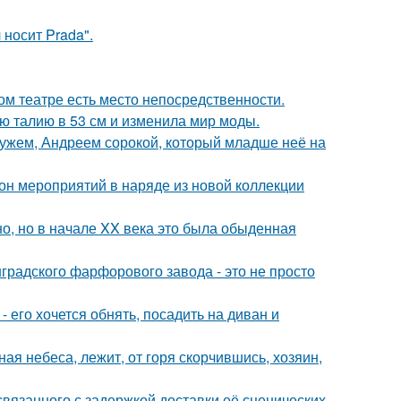
носит Prada".
ом театре есть место непосредственности.
ю талию в 53 см и изменила мир моды.
ужем, Андреем сорокой, который младше неё на
зон мероприятий в наряде из новой коллекции
о, но в начале XX века это была обыденная
градского фарфорового завода - это не просто
- его хочется обнять, посадить на диван и
ая небеса, лежит, от горя скорчившись, хозяин,
связанного с задержкой доставки её сценических