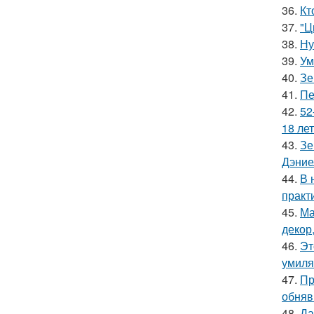
36.
Кт
37.
"Ц
38.
Ну
39.
Ум
40.
Зе
41.
Пе
42.
52
18 лет
43.
Зе
Дэние
44.
В 
практ
45.
Ма
декор
46.
Эт
умиля
47.
Пр
обняв
48.
Да