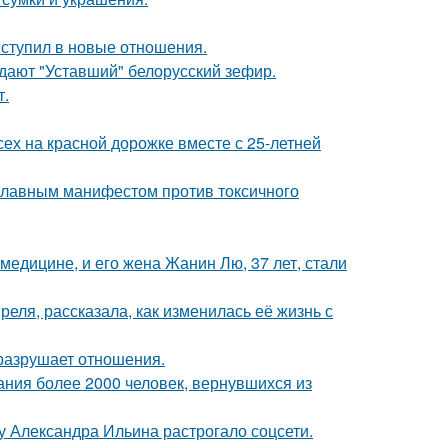
вступил в новые отношения.
ждают "Уставший" белорусский зефир.
т.
ех на красной дорожке вместе с 25-летней
 главным манифестом против токсичного
медицине, и его жена Жанин Лю, 37 лет, стали
еля, рассказала, как изменилась её жизнь с
й разрушает отношения.
ания более 2000 человек, вернувшихся из
у Александра Ильина растрогало соцсети.