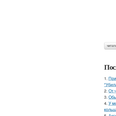
читат
Пос
1.
При
"Убил
2.
От 
3.
Обы
4.
У м
кольц
5.
Акс