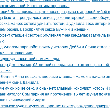
воспоминаний. Константина коровина.
горий Лепс признался, что после разрыва с авророй кибой 
да бьюти - тренды докатились до кондитерской: в сети обсу
ссика жанра: хотела удивить гостей, а удивила весь интерне
чем разница восприятия секса мужчин и женщин.
фект старшей сестры: 50-летняя тина канделаки затмила вс
ью.
д куполом паранойи: почему история Дебби и Стива стала
оля в отношениях.
видов удовольствий помимо еды.
ктор Джон льюин, 93-летний специалист по антивозрастной 
елями.
-Летняя Анна невская, впервые ставшая мамой в начале апр
ением сына Даниила.
чему он хочет секс, а она - нет: главный конфликт, которы
аниматолог Сэм парния на протяжении 15 лет изучал показ
яния клинической смерти.
ленькое чудо в мужском царстве: почему рождение дочери 