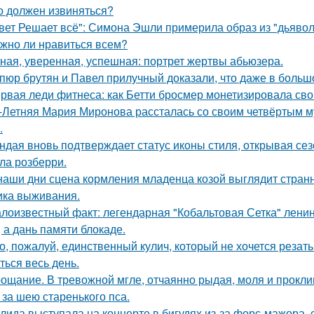
о должен извиняться?
вет Решает всё": Симона Эшли примерила образ из "дьявол 
жно ли нравиться всем?
ная, уверенная, успешная: портрет жертвы абьюзера.
пюр брутян и Павел прилучный доказали, что даже в больш
рвая леди фитнеса: как Бетти бросмер монетизировала сво
-Летняя Мария Миронова рассталась со своим четвёртым м
.
ндая вновь подтверждает статус иконы стиля, открывая се
ла розберри.
наши дни сцена кормления младенца козой выглядит странн
ика выживания.
лоизвестный факт: легендарная "Кобальтовая Сетка" ленин
, а дань памяти блокаде.
о, пожалуй, единственный кулич, который не хочется резать 
ться весь день.
ощание. В тревожной мгле, отчаянно рыдая, моля и проклин
 за шею старенького пса.
лида выступала на концерте в бигудях из-за форс-мажора, 