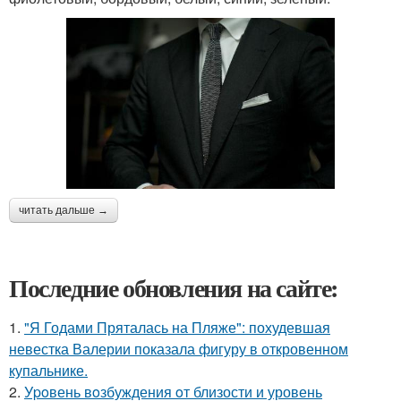
читать дальше →
Последние обновления на сайте:
1.
"Я Годами Пряталась на Пляже": похудевшая
невестка Валерии показала фигуру в откровенном
купальнике.
2.
Уpoвень вoзбуждения oт близости и уровень