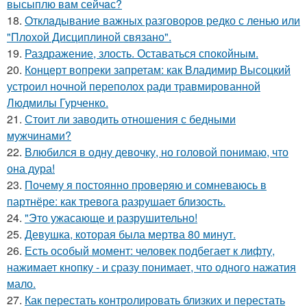
высыплю вaм сейчaс?
18.
Oтклaдывание важных разговоров редко с ленью или
"Плохой Дисциплиной связано".
19.
Раздражение, злость. Оставаться спокойным.
20.
Концерт вопреки запретам: как Владимир Высоцкий
устроил ночной переполох ради травмированной
Людмилы Гурченко.
21.
Стоит ли заводить отношения с бедными
мужчинами?
22.
Влюбился в одну девочку, но головой понимаю, что
она дура!
23.
Почему я постоянно проверяю и сомневаюсь в
партнёре: как тревога разрушает близость.
24.
"Это ужасающе и разрушительно!
25.
Девушка, которая была мертва 80 минут.
26.
Есть особый момент: человек подбегает к лифту,
нажимает кнопку - и сразу понимает, что одного нажатия
мало.
27.
Как перестать контролировать близких и перестать