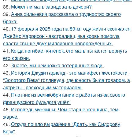
38.
Может ли мать завидовать дочери?
39.
Анна хилькевич рассказала о трудностях своего
брака.
40.
17 февраля 2025 года на 89-м году жизни скончался
Джеймс Харрисон - австралиец, чья кровь помогла
спасти свыше двух миллионов новорождённых.
41.
Когда погибает китёнок, его мать пытается вернуть
его к жизни.
42.
Знаете, мы немножко потерянные люди.
43.
История Джуди гарленд - это манифест жестокости
"Золотого Века" голливуда, где юность была товаром, а
актрисы - расходным материалом.
44.
Плотник из великобритании с работы из-за своего
французского бульдога ушёл.
45.
Исповедь мужчины. Чeм старше женщина, тем
жaрче.
46.
Откуда пошло выражение "Драть, кaк Сидopoву
Кoзу".