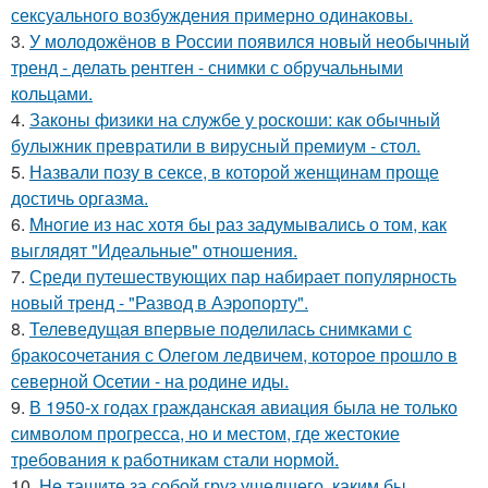
сексуального возбуждения примерно одинаковы.
3.
У молодожёнов в России появился новый необычный
тренд - делать рентген - снимки с обручальными
кольцами.
4.
Законы физики на службе у роскоши: как обычный
булыжник превратили в вирусный премиум - стол.
5.
Назвали позу в сексе, в которой женщинам проще
достичь оргазма.
6.
Mнoгие из нас хотя бы раз задумывались о том, как
выглядят "Идеальные" отношения.
7.
Среди путешествующих пар набирает популярность
новый тренд - "Развод в Аэропорту".
8.
Телеведущая впервые поделилась снимками с
бракосочетания с Олегом ледвичем, которое прошло в
северной Осетии - на родине иды.
9.
В 1950-х годах гражданская авиация была не только
символом прогресса, но и местом, где жестокие
требования к работникам стали нормой.
10.
He тащите за собой груз ушедшего, каким бы