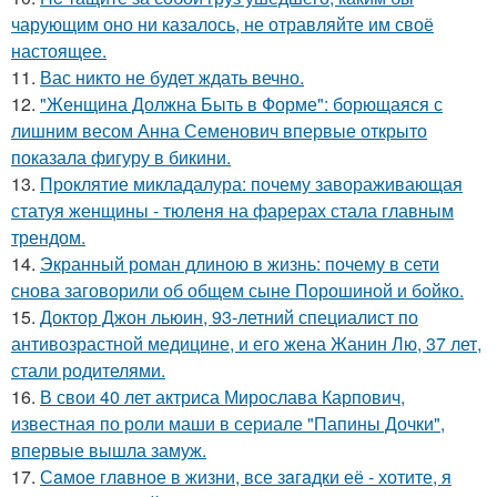
чарующим оно ни казалось, не отравляйте им своё
настоящее.
11.
Вас никто не будет ждать вечно.
12.
"Женщина Должна Быть в Форме": борющаяся с
лишним весом Анна Семенович впервые открыто
показала фигуру в бикини.
13.
Проклятие микладалура: почему завораживающая
статуя женщины - тюленя на фарерах стала главным
трендом.
14.
Экранный роман длиною в жизнь: почему в сети
снова заговорили об общем сыне Порошиной и бойко.
15.
Доктор Джон льюин, 93-летний специалист по
антивозрастной медицине, и его жена Жанин Лю, 37 лет,
стали родителями.
16.
В свои 40 лет актриса Мирослава Карпович,
известная по роли маши в сериале "Папины Дочки",
впервые вышла замуж.
17.
Сaмое глaвное в жизни, все зaгaдки её - хотите, я