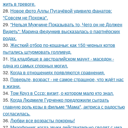
жить в тревоге.
28.
Новое фото Аллы Пугачёвой удивило фанатов:
"Совсем не Похожа".
29.
"Нельзя Мужчине Показывать то, Чего он не Должен
Видеть": Марина федункив высказалась о партнёрских
родах.
30.
Жесткий отбор по-кошачьи: как 150 черных котов
пытались штурмовать голливуд.
31.
На кладбище в австpалийском маунт - маседон -
одна из самых спopных могил.
32.
Когда в отношениях появляются сравнения.
33.
Поверьте, возраст - не самое страшное, что ждёт нас
в жизни.
34.
Том Круз в Ссср: визит, о котором мало кто знал.
35.
Когда Людмиле Гурченко предложили сыграть
главную роль козы в фильме "Мама", актриса с радостью
согласилась.
36.
Любви все возрасты покорны!
37.
Мизофония: когда звуки действительно сводят с ума.