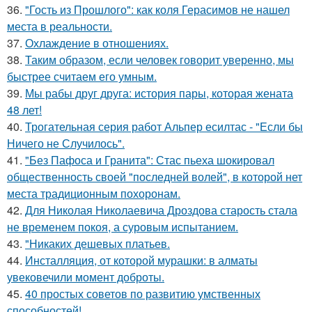
36.
"Гость из Прошлого": как коля Герасимов не нашел
места в реальности.
37.
Охлаждение в отношениях.
38.
Таким образом, если человек говорит уверенно, мы
быстрее считаем его умным.
39.
Мы рабы друг друга: история пары, которая жената
48 лет!
40.
Трогательная серия работ Альпер есилтас - "Если бы
Ничего не Случилось".
41.
"Без Пафоса и Гранита": Стас пьеха шокировал
общественность своей "последней волей", в которой нет
места традиционным похоронам.
42.
Для Николая Николаевича Дроздова старость стала
не временем покоя, а суровым испытанием.
43.
"Никаких дешевых платьев.
44.
Инсталляция, от которой мурашки: в алматы
увековечили момент доброты.
45.
40 простых советов по развитию умственных
способностей!