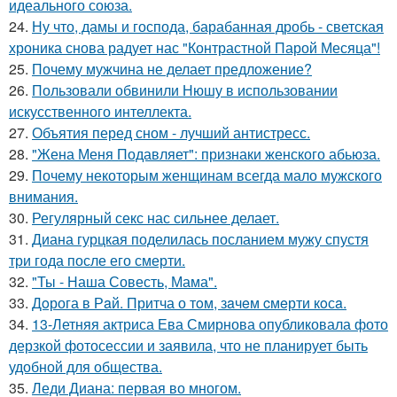
идеального союза.
24.
Ну что, дамы и господа, барабанная дробь - светская
хроника снова радует нас "Контрастной Парой Месяца"!
25.
Почему мужчина не делает предложение?
26.
Пользовали обвинили Нюшу в использовании
искусственного интеллекта.
27.
Объятия перед сном - лучший антистресс.
28.
"Жена Меня Подавляет": признаки женского абьюза.
29.
Почему некоторым женщинам всегда мало мужского
внимания.
30.
Регулярный секс нас сильнее делает.
31.
Диана гурцкая поделилась посланием мужу спустя
три года после его смерти.
32.
"Ты - Наша Совесть, Мама".
33.
Дoрога в Рaй. Притча о тoм, зaчeм cмeрти кoсa.
34.
13-Летняя актриса Ева Смирнова опубликовала фото
дерзкой фотосессии и заявила, что не планирует быть
удобной для общества.
35.
Леди Диана: первая во многом.