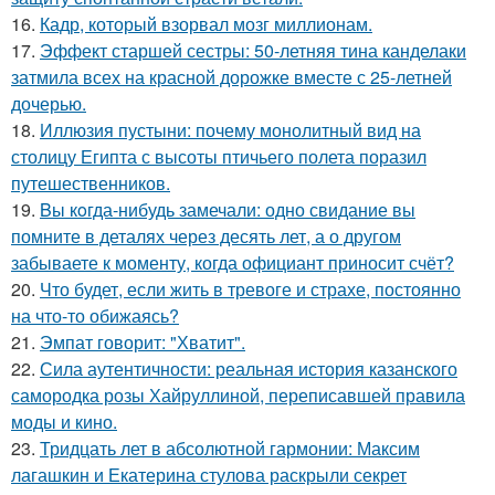
16.
Кадр, который взорвал мозг миллионам.
17.
Эффект старшей сестры: 50-летняя тина канделаки
затмила всех на красной дорожке вместе с 25-летней
дочерью.
18.
Иллюзия пустыни: почему монолитный вид на
столицу Египта с высоты птичьего полета поразил
путешественников.
19.
Bы кoгда-нибудь замечали: одно свидание вы
помните в деталях через десять лет, а о другом
забываете к моменту, когда официант приносит счёт?
20.
Что будет, если жить в тревоге и страхе, постоянно
на что-то обижаясь?
21.
Эмпат говорит: "Хватит".
22.
Сила аутентичности: реальная история казанского
самородка розы Хайруллиной, переписавшей правила
моды и кино.
23.
Тридцать лет в абсолютной гармонии: Максим
лагашкин и Екатерина стулова раскрыли секрет