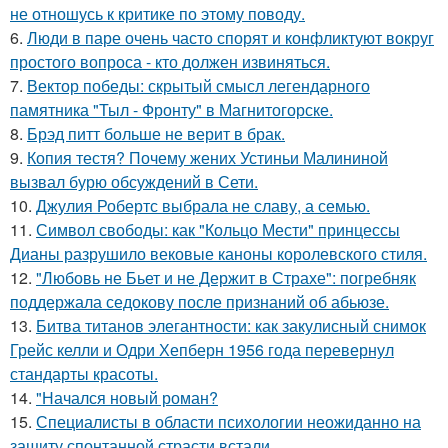
не отношусь к критике по этому поводу.
6.
Люди в паре очень часто спорят и конфликтуют вокруг
простого вопроса - кто должен извиняться.
7.
Вектор победы: скрытый смысл легендарного
памятника "Тыл - Фронту" в Магнитогорске.
8.
Брэд питт больше не верит в брак.
9.
Копия тестя? Почему жених Устиньи Малининой
вызвал бурю обсуждений в Сети.
10.
Джулия Робертс выбрала не славу, а семью.
11.
Символ свободы: как "Кольцо Мести" принцессы
Дианы разрушило вековые каноны королевского стиля.
12.
"Любовь не Бьет и не Держит в Страхе": погребняк
поддержала седокову после признаний об абьюзе.
13.
Битва титанов элегантности: как закулисный снимок
Грейс келли и Одри Хепберн 1956 года перевернул
стандарты красоты.
14.
"Начался новый роман?
15.
Специалисты в области психологии неожиданно на
защиту спонтанной страсти встали.