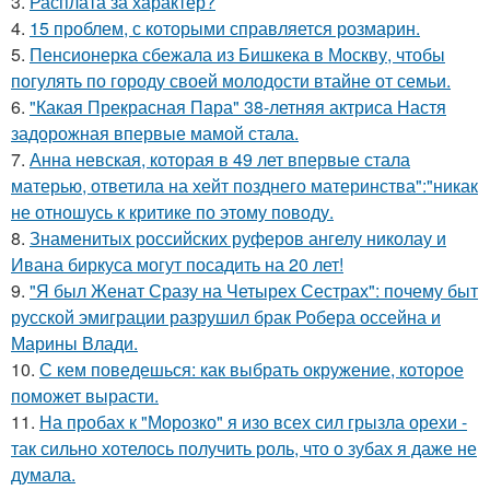
3.
Расплата за характер?
4.
15 проблем, с которыми справляется розмарин.
5.
Пенсионерка сбежала из Бишкека в Москву, чтобы
погулять по городу своей молодости втайне от семьи.
6.
"Какая Прекрасная Пара" 38-летняя актриса Настя
задорожная впервые мамой стала.
7.
Анна невская, которая в 49 лет впервые стала
матерью, ответила на хейт позднего материнства":"никак
не отношусь к критике по этому поводу.
8.
Знаменитых российских руферов ангелу николау и
Ивана биркуса могут посадить на 20 лет!
9.
"Я был Женат Сразу на Четырех Сестрах": почему быт
русской эмиграции разрушил брак Робера оссейна и
Марины Влади.
10.
С кем поведешься: как выбрать окружение, которое
поможет вырасти.
11.
На пробах к "Морозко" я изо всех сил грызла орехи -
так сильно хотелось получить роль, что о зубах я даже не
думала.