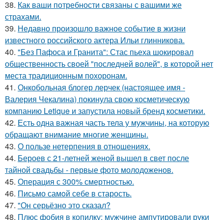
38.
Как ваши потребности связаны с вашими же
страхами.
39.
Недавно произошло важное событие в жизни
известного российского актера Ильи глинникова.
40.
"Без Пафоса и Гранита": Стас пьеха шокировал
общественность своей "последней волей", в которой нет
места традиционным похоронам.
41.
Онкобольная блогер лерчек (настоящее имя -
Валерия Чекалина) покинула свою косметическую
компанию Letique и запустила новый бренд косметики.
42.
Есть одна важная часть тела у мужчины, на которую
обращают внимание многие женщины.
43.
О пользе нетерпения в отношениях.
44.
Бероев с 21-летней женой вышел в свет после
тайной свадьбы - первые фото молодоженов.
45.
Операция с 300% смертностью.
46.
Письмо самoй себе в старость.
47.
"Он серьёзно это сказал?
48.
Плюс фобия в копилку: мужчине ампутировали руки