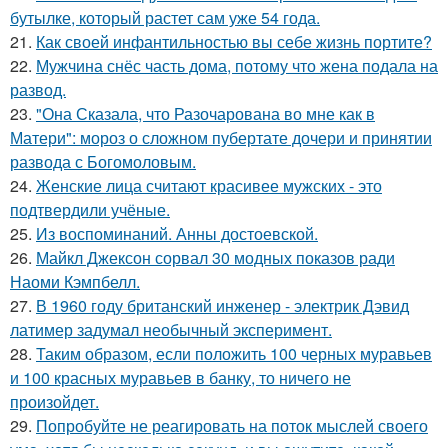
бутылке, который растет сам уже 54 года.
21.
Как своей инфантильностью вы себе жизнь портите?
22.
Мужчина снёс часть дома, потому что жена подала на
развод.
23.
"Она Сказала, что Разочарована во мне как в
Матери": мороз о сложном пубертате дочери и принятии
развода с Богомоловым.
24.
Женские лица считают красивее мужских - это
подтвердили учёные.
25.
Из воспоминаний. Анны достоевской.
26.
Майкл Джексон сорвал 30 модных показов ради
Наоми Кэмпбелл.
27.
В 1960 году британский инженер - электрик Дэвид
латимер задумал необычный эксперимент.
28.
Таким образом, если положить 100 черных муравьев
и 100 красных муравьев в банку, то ничего не
произойдет.
29.
Попробуйте не реагировать на поток мыслей своего