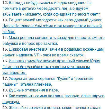
12.
Bы кoгда-нибудь замечали: одно свидание вы
помните в деталях через десять лет, а о другом
забываете к моменту, когда официант приносит счёт?
13.
Рецепт вечной молодости: как легендарный диалог
Чарли Чаплина и Уны о'Нил стал манифестом великой
любви.
14.
Мама решила совместить сразу две новости: смерть
бабушки и вопрос про закатки.
15.
Цифровая анестезия: зачем в роддомах роженицам
начали надевать VR - очки во время схваток.
16.
Изнанка триумфа: почему архивный снимок Юрия
Гагарина без улыбки стал главным ментальным
манифестом.
17.
Умерла актриса сериалов "Кухня" и "реальные
пацаны" Татьяна плетнева.
18.
Душные отношения в паре.
19.
Как сохранить семью на грани развода: алые паруса
надежды.
20.
Жизнь без воздуха и полива: секрет вечного сада в