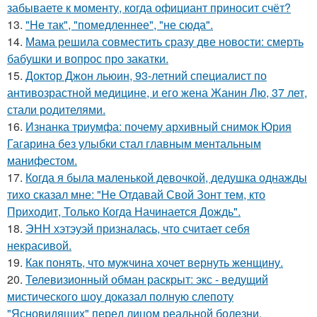
забываете к моменту, когда официант приносит счёт?
13.
"He так", "помедленнее", "не сюда".
14.
Мама решила совместить сразу две новости: смерть
бабушки и вопрос про закатки.
15.
Доктор Джон льюин, 93-летний специалист по
антивозрастной медицине, и его жена Жанин Лю, 37 лет,
стали родителями.
16.
Изнанка триумфа: почему архивный снимок Юрия
Гагарина без улыбки стал главным ментальным
манифестом.
17.
Когда я была маленькой девочкой, дедушка однажды
тихо сказал мне: "Не Отдавай Свой Зонт тем, кто
Приходит, Только Когда Начинается Дождь".
18.
ЭНН хэтэуэй призналась, что считает себя
некрасивой.
19.
Как понять, что мужчина хочет вернуть женщину.
20.
Телевизионный обман раскрыт: экс - ведущий
мистического шоу доказал полную слепоту
"Ясновидящих" перед лицом реальной болезни.