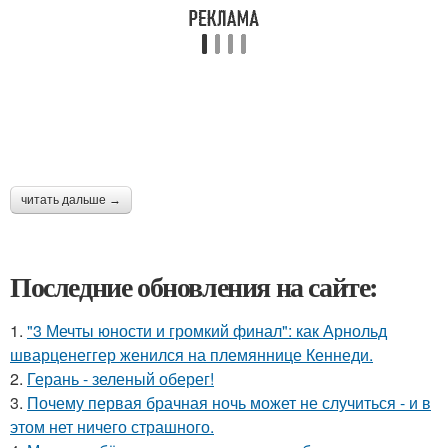
читать дальше →
Последние обновления на сайте:
1.
"3 Мечты юности и громкий финал": как Арнольд
шварценеггер женился на племяннице Кеннеди.
2.
Герань - зеленый оберег!
3.
Почему первая брачная ночь может не случиться - и в
этом нет ничего страшного.