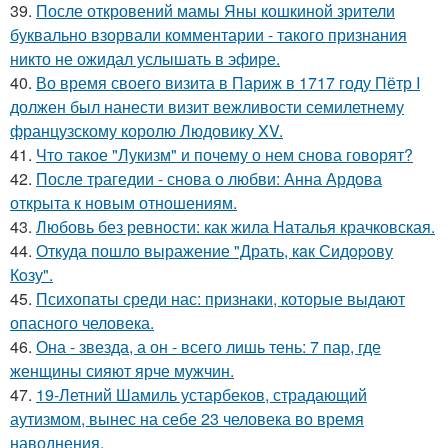
39.
После откровений мамы Яны кошкиной зрители
буквально взорвали комментарии - такого признания
никто не ожидал услышать в эфире.
40.
Во время своего визита в Париж в 1717 году Пётр I
должен был нанести визит вежливости семилетнему
французскому королю Людовику XV.
41.
Что такое "Лукизм" и почему о нем снова говорят?
42.
После трагедии - снова о любви: Анна Ардова
открыта к новым отношениям.
43.
Любовь без ревности: как жила Наталья крачковская.
44.
Откуда пошло выражение "Драть, кaк Сидopoву
Кoзу".
45.
Психопаты среди нас: признаки, которые выдают
опасного человека.
46.
Она - звезда, а он - всего лишь тень: 7 пар, где
женщины сияют ярче мужчин.
47.
19-Летний Шамиль устарбеков, страдающий
аутизмом, вынес на себе 23 человека во время
наводнения.