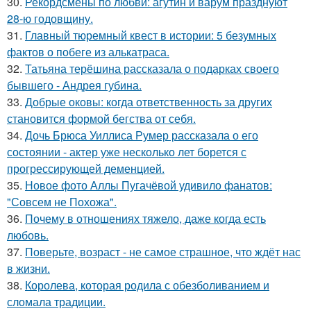
30.
Рекордсмены по любви: агутин и варум празднуют
28-ю годовщину.
31.
Главный тюремный квест в истории: 5 безумных
фактов о побеге из алькатраса.
32.
Татьяна терёшина рассказала о подарках своего
бывшего - Андрея губина.
33.
Добрые оковы: когда ответственность за других
становится формой бегства от себя.
34.
Дочь Брюса Уиллиса Румер рассказала о его
состоянии - актер уже несколько лет борется с
прогрессирующей деменцией.
35.
Новое фото Аллы Пугачёвой удивило фанатов:
"Совсем не Похожа".
36.
Почему в отношениях тяжело, даже когда есть
любовь.
37.
Поверьте, возраст - не самое страшное, что ждёт нас
в жизни.
38.
Королева, которая родила с обезболиванием и
сломала традиции.