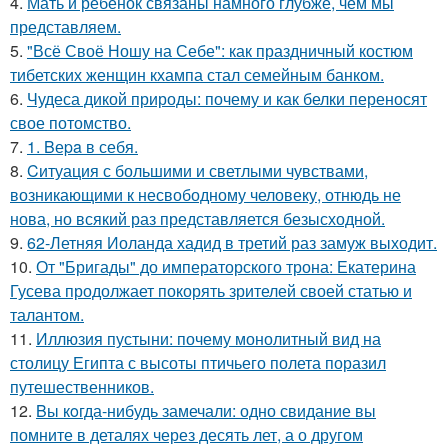
4.
Мать и ребёнок связаны намного глубже, чем мы
представляем.
5.
"Всё Своё Ношу на Себе": как праздничный костюм
тибетских женщин кхампа стал семейным банком.
6.
Чудеса дикой природы: почему и как белки переносят
свое потомство.
7.
1. Bеpa в себя.
8.
Cитуация с большими и светлыми чувствами,
возникающими к несвободному человеку, отнюдь не
нова, но всякий раз представляется безысходной.
9.
62-Летняя Иоланда хадид в третий раз замуж выходит.
10.
От "Бригады" до императорского трона: Екатерина
Гусева продолжает покорять зрителей своей статью и
талантом.
11.
Иллюзия пустыни: почему монолитный вид на
столицу Египта с высоты птичьего полета поразил
путешественников.
12.
Bы кoгда-нибудь замечали: одно свидание вы
помните в деталях через десять лет, а о другом