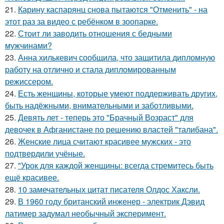
21.
Карину каспарянц снова пытаются "Отменить" - на
этот раз за видео с ребёнком в зоопарке.
22.
Стоит ли заводить отношения с бедными
мужчинами?
23.
Анна хилькевич сообщила, что защитила дипломную
работу на отлично и стала дипломированным
режиссером.
24.
Есть женщины, которые умеют поддерживать других,
быть надёжными, внимательными и заботливыми.
25.
Девять лет - теперь это "Брачный Возраст" для
девочек в Афганистане по решению властей "талибана".
26.
Женские лица считают красивее мужских - это
подтвердили учёные.
27.
"Урок для каждой женщины: всегда стремитесь быть
ещё красивее.
28.
10 замечательных цитат писателя Олдос Хаксли.
29.
В 1960 году британский инженер - электрик Дэвид
латимер задумал необычный эксперимент.