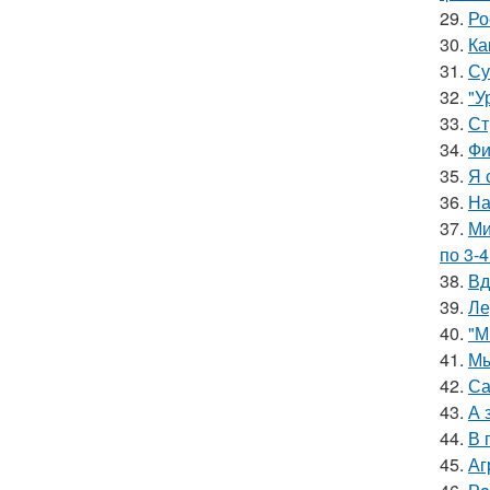
29.
Ро
30.
Ка
31.
Су
32.
"У
33.
Ст
34.
Фи
35.
Я 
36.
На
37.
Ми
по 3-4
38.
Вд
39.
Ле
40.
"М
41.
Мы
42.
Са
43.
А 
44.
В 
45.
Аг