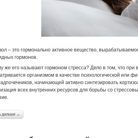
зол – это гормонально активное вещество, вырабатываемое
идных гормонов.
у же его называют гормоном стресса? Дело в том, что при 
атривается организмом в качестве психологической или физ
надпочечников, начинающей активно синтезировать кортизо
изация всех внутренних ресурсов для борьбы со стрессовы
вие.
ь дальше →