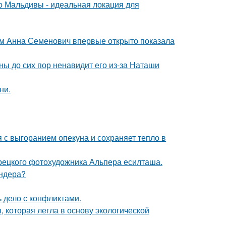
 Мальдивы - идеальная локация для
м Анна Семенович впервые открыто показала
ны до сих пор ненавидит его из-за Наташи
ни.
 с выгоранием опекуна и сохраняет тепло в
урецкого фотохудожника Альпера есилташа.
ендера?
ь дело с конфликтами.
, которая легла в основу экологической