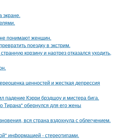
а экране.
делями.
ы не понимают женщин.
превратить поездку в экстрим.
странную корзину и наотрез отказался уходить,
он.
ереоценка ценностей и жесткая депрессия
ил падение Кэрри брэдшоу и мистера бига.
го Тирана" обернулся для его жены
новения, вся страна вздохнула с облегчением.
ой" информацией - стереотипами.