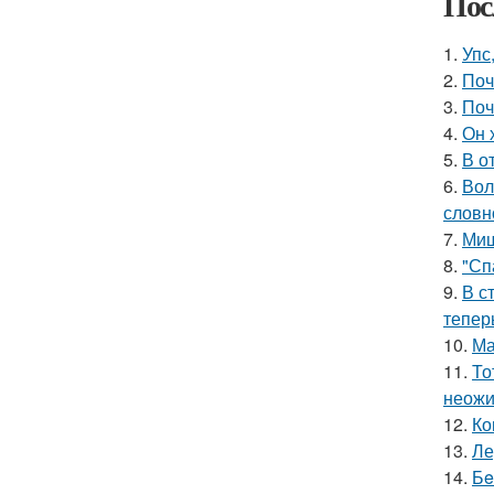
Пос
1.
Упс
2.
Поч
3.
Поч
4.
Он 
5.
В о
6.
Вол
словн
7.
Миш
8.
"Сп
9.
В с
тепер
10.
Ма
11.
То
неожи
12.
Ко
13.
Ле
14.
Бe