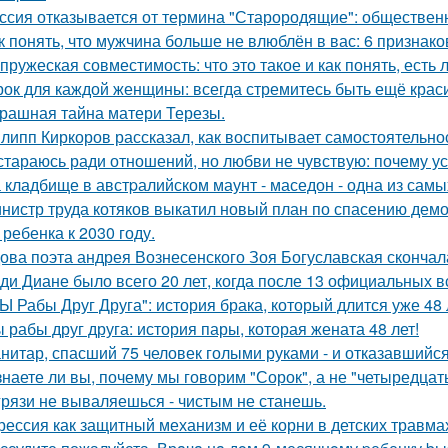
ссия отказывается от термина "Старородящие": обществе
к понять, что мужчина больше не влюблён в вас: 6 признако
пружеская совместимость: что это такое и как понять, есть 
рок для каждой женщины: всегда стремитесь быть ещё крас
рашная тайна матери Терезы.
липп Киркоров рассказал, как воспитывает самостоятельнос
стараюсь ради отношений, но любви не чувствую: почему ус
 кладбище в австpалийском маунт - маседон - одна из самы
нистр труда котяков выкатил новый план по спасению дем
 ребенка к 2030 году.
ова поэта андрея Вознесенского Зоя Богуславская скончал
ди Диане было всего 20 лет, когда после 13 официальных в
Ы Рабы Друг Друга": история брака, который длится уже 48 
 рабы друг друга: история пары, которая жената 48 лет!
нитар, спасший 75 человек голыми руками - и отказавшийся
знаете ли вы, почему мы говорим "Сорок", а не "четыредцат
грязи не вываляешься - чистым не станешь.
рессия как защитный механизм и её корни в детских травма