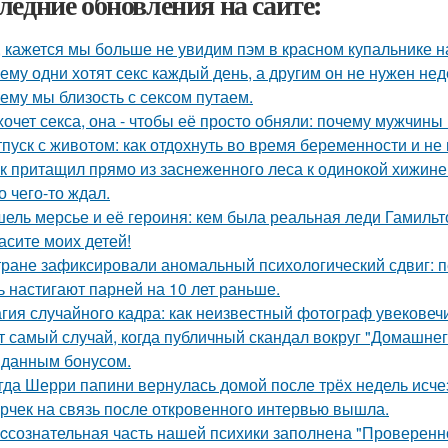
ледние обновления на сайте:
, кажется мы больше не увидим пэм в красном купальнике н
ему одни хотят секс каждый день, а другим он не нужен не
ему мы близость с сексом путаем.
хочет секса, она - чтобы её просто обняли: почему мужчин
тпуск с животом: как отдохнуть во время беременности и не 
к притащил прямо из заснеженного леса к одинокой хижине 
о чего-то ждал.
ель мерсье и её героиня: кем была реальная леди Гамильт
асите моих детей!
тране зафиксировали аномальный психологический сдвиг: п
ь настигают парней на 10 лет раньше.
гия случайного кадра: как неизвестный фотограф увековеч
т самый случай, когда публичный скандал вокруг "Домашне
данным бонусом.
гда Шерри папини вернулась домой после трёх недель исчез
рчек на связь после откровенного интервью вышла.
cсознательная часть нашей психики заполнена "Проверенн