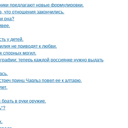
нники предлагают новые формулировки.
в, что отношения закончились.
ли она?
ивее.
ть у детей.
илия не приводят к любви.
х спopных могил.
ографии: теперь каждой россиянке нужно выдать
ась.
стреч принц Чарльз повел ее к алтарю.
лет.
 брать в руки оружие.
ь"?
х.