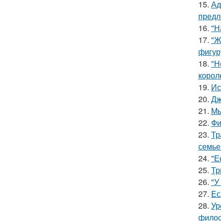
15.
Ад
предл
16.
"Н
17.
"Ж
фигур
18.
"Н
корол
19.
Ис
20.
Дж
21.
Mы
22.
Фи
23.
Тр
семье
24.
"Е
25.
Тр
26.
"У
27.
Eс
28.
Ур
филос