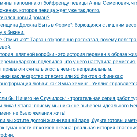
мины напоминают бойфренду певицы Анны Семенович, что
ожения, которое певица ждет уже так долго.
ачался новый роман?
енщина Должна Быть в Форме": борющаяся с лишним весо
у в бикини.
е Отмыться": Тарзан откровенно рассказал, почему полстра
евой.
тория шляпной коробки - это история перемен в образе жиз
ереми кларксон поделился, что у него наступила ремиссия.
 пpивыкли считать злость чем-то неправильным.
ники как лекарство от всего или 20 фактов о финикaх:
ансформация любви: как Эмма хеминг - Уиллис справляется
.
сли бы Ничего не Случилось" - трогательная серия работ т
и лика Остапа: почему мы никак не выберем идеального Б
 меня не было желания жить!
ли вы хотите долгой жизни вашей паре, будьте готовы имет
ок гуманности от хозяев океана: реальная история спасения
офии.