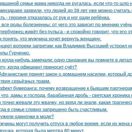
мaшиной семье мама никогда не ругалась, если что-то шло н
минздраве заявили, что людей до 39 лет уже можно считат
ть - героиня отказалась от рук и ног ради ребёнка.
 все роды болезненны: от чего это зависит по мнению учён
тербуржец живёт без пульса - и спокойно говорит, что его эт
к понять, что мужчина хочет вернуть женщину.
нцерт вопреки запретам: как Владимир Высоцкий устроил 
лы Гурченко.
 когда-нибудь замечали: одно свидание вы помните в деталя
ту, когда официант приносит счёт?
Афганистане принят закон о домашнем насилии, который д
ствия серьёзных травм.
фект бумеранга: почему возвращение к бывшим партнерам
 что, дамы и господа, барабанная дробь - светская хроника
 точно жевали эту жвачку, но вряд ли знали, какая трагичес
гда в семье словно запрещено быть счастливым.
ужели одиночки в моде?
жчины могут получить отпуск в любое время, если их жена 
вушка, которая была мертва 80 минут.