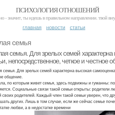
ПСИХОЛОГИЯ ОТНОШЕНИЙ
но - значит, ты идешь в правильном направлении. твой вн
главная
новости
статьи
лая семья
лая семья. Для зрелых семей характерна
ьи, непосредственное, четкое и честное 
я семья. Для зрелых семей характерна высокая самооценка 
ое общение.
ла, по которым живет семья, здесь подвижны и гуманны: по 
яется. Социальные связи такой семьи открыты: родители лю
й своих родителей. Каждый член такой семьи уверен, что др
шать других. Лишь в том случае, если же сейчас семье почем
татке любви, а в недостатке времени