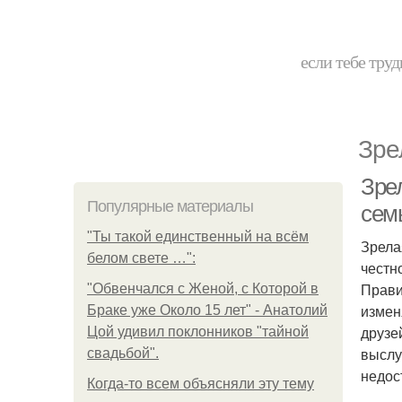
если тебе труд
Зре
Зре
Популярные материалы
сем
"Ты такой единственный на всём
Зрела
белом свете …":
честн
Прави
"Обвенчался с Женой, с Которой в
измен
Браке уже Около 15 лет" - Анатолий
друзе
Цой удивил поклонников "тайной
выслу
свадьбой".
недос
Когда-то всем объясняли эту тему