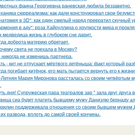
вотных фаина Георгиевна раневская любила беззаветно.
ханика сюрреализма: как дали конструировал свои безумст
натомия в 3D": как один смелый наряд превратил скучный у
армония в аду": роза Хайруллина о хрупкости мира и прокля
к медведица жизнь в глубоком сне дарит.
гда доброта материю обретает.
очему света не поехала в Москву?
 никогда не изменишь партнера.
ть - кит не отпускает мёртвого детёныша: факт который раз
гда погибает китёнок, его мать пытается вернуть его к жизни
-Летняя Мария Миронова рассталась со своим четвёртым м
.
ть дня! Супружеская пара театралов зар * зала друг друга 
вица сиа будет платить бывшему мужу Даниэлю бернаду а
рилин поддерживала отношения со своим бывшем мужем Д
 их развода, вплоть до самой своей кончины.