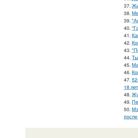
37.
Жи
38.
Ме
39.
"А
40.
"Г
41.
Ка
42.
Ко
43.
"П
44.
Ты
45.
Ма
46.
Ко
47.
52
18 лет
48.
Жу
49.
Пе
50.
Мэ
после