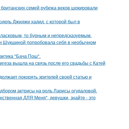
и британских семей рубежа веков шокировали
одель Джиджи хадид, с которой был в
 ласковым, то бурным и непредсказуемым.
ии Шукшиной попробовала себя в необычном
актика "Бача Пош".
геза вышла на связь после его свадьбы с Катей
должает покорять зрителей своей статью и
дбором актрисы на роль Ларисы огудаловой.
нственная ДЛЯ Меня", девушки, знайте - это