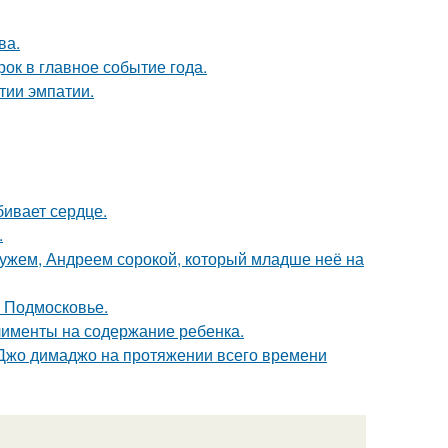
ва.
рок в главное событие года.
тии эмпатии.
бивает сердце.
.
ужем, Андреем сорокой, который младше неё на
в Подмосковье.
лименты на содержание ребенка.
жо димаджо на протяжении всего времени