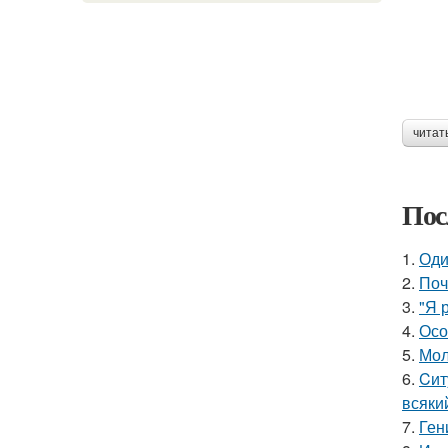
читат
Пос
1.
Оди
2.
Поч
3.
"Я 
4.
Осо
5.
Мол
6.
Cит
всяки
7.
Ген