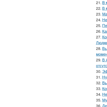
21.
B 
22.
В 
23.
Ма
24.
Не
25.
Пе
26.
Ка
27.
Ко
Людми
28.
Вы
момен
29.
В 
отсут
30.
Эф
31.
Ну
32.
Вы
33.
Ко
34.
Не
35.
Му
36.
Де