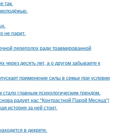
е так.
ь молодёжью.
ых.
о не парит.
ночной переполох ради травмированной
х через десять лет, а о другом забываете к
опускает применение силы в семье при условии
 стало главным психологическим трендом.
 снова радует нас "Контрастной Парой Месяца"!
кая история за ней стоит.
находится в декрете.