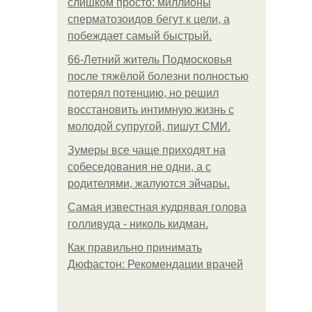
слишком просто: миллионы
сперматозоидов бегут к цели, а
побеждает самый быстрый.
66-Летний житель Подмосковья
после тяжёлой болезни полностью
потерял потенцию, но решил
восстановить интимную жизнь с
молодой супругой, пишут СМИ.
Зумеры все чаще приходят на
собеседования не одни, а с
родителями, жалуются эйчары.
Самая известная кудрявая голова
голливуда - николь кидман.
Как правильно принимать
Дюфастон: Рекомендации врачей