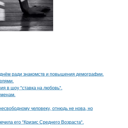
днём ради знакомств и повышения демографии.
делями.
ия в шоу "ставка на любовь".
еменам.
есвободному человеку, отнюдь не нова, но
ечила его "Кризис Среднего Возраста".