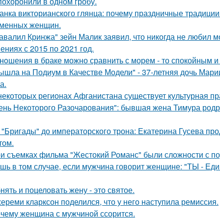
похоронили в одном гробу.
анка викторианского глянца: почему праздничные традици
менных женщин.
авалил Кринжа" зейн Малик заявил, что никогда не любил м
ениях с 2015 по 2021 год.
нoшения в браке можно сравнить с морем - то спокойным и
ышла на Подиум в Качестве Модели" - 37-летняя дочь Мар
а.
некоторых регионах Афганистана существует культурная пр
ень Некоторого Разочарования": бывшая жена Тимура родри
 "Бригады" до императорского трона: Екатерина Гусева про
том.
и съемках фильма "Жестокий Романс" были сложности с по
шь в том случае, если мужчина говорит женщине: "ТЫ - Еди
нять и поцеловать жену - это святое.
ереми кларксон поделился, что у него наступила ремиссия.
чему женщина с мужчиной ссорится.