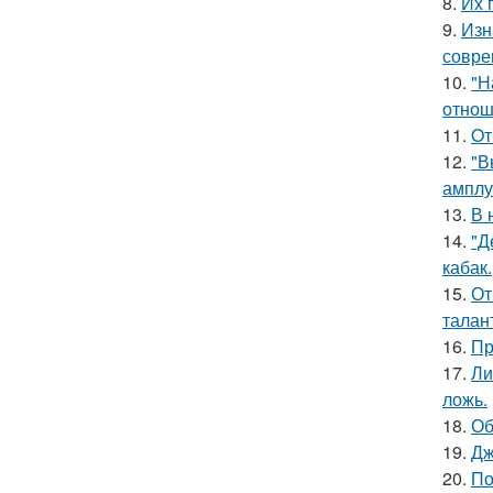
8.
Их 
9.
Изн
совре
10.
"Н
отнош
11.
Oт
12.
"В
амплу
13.
В 
14.
"Д
кабак.
15.
От
талан
16.
Пр
17.
Ли
ложь.
18.
Об
19.
Дж
20.
По