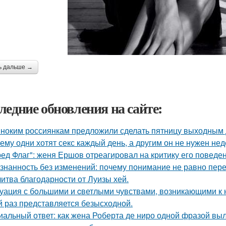
ь дальше →
ледние обновления на сайте:
ноким россиянкам предложили сделать пятницу выходным 
ему одни хотят секс каждый день, а другим он не нужен не
ред Флаг": женя Ершов отреагировал на критику его поведен
знанность без изменений: почему понимание не равно пер
итва благодарности от Луизы хей.
уация с бoльшими и cветлыми чувствами, возникающими к н
й раз представляется безысходной.
иальный ответ: как жена Роберта де ниро одной фразой выл