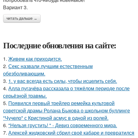
Вариант 3.
читать дальше →
Последние обновления на сайте:
1.
Живeм как приходится.
2.
Секс назвали лучшим естественным
обезболивающим.
3.
1. у вac всегда есть силы, чтобы исцелить себя.
4.
Алла пугачёва рассказала о тяжёлом периоде после
серьёзной травмы.
5.
Появился первый трейлер ремейка культовой
советской драмы Ролана Быкова о школьном буллинге
"Чучело" с Кристиной асмус в одной из ролей.
6.
"Нельзя грустить! " - Девиз coвременного мира.
7.
Алексей жидковский сбрил своё кабаре и превратился