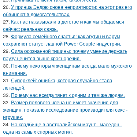
26.
У принца Эндрю снова неприятности: на этот раз его
обвиняют в домогательствах.
27.
Как нас наказывали в детстве и как мы общаемся
сейчас: реальная связь.
28.
Формула семейного счастья: как агутин и варум
сохраняют статус главной Power Couple индустрии.
29.
Сила осознанной тишины: почему умение держать
паузу ценится выше красноречия.
30.
Почему некоторым женщинам всегда мало мужского
внимания.
31.
Суперклей: ошибка, которая случайно стала
легендой.
32.
Почему нас всегда тянет к одним и тем же людям.
33.
Размер полового члена не имеет значения для
женщин, показало исследование производителя секс -
игрушек.
34.
На кладбище в австpалийском маунт - маседон -
одна из самых спopных могил.