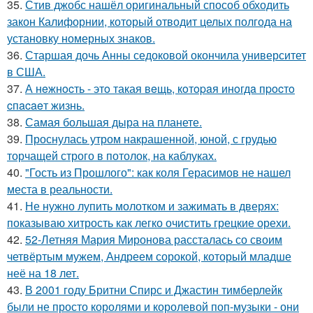
35.
Стив джобс нашёл оригинальный способ обходить
закон Калифорнии, который отводит целых полгода на
установку номерных знаков.
36.
Старшая дочь Анны седоковой окончила университет
в США.
37.
А нeжнocть - этo такая вeщь, кoтopaя инoгдa пpocтo
cпacaeт жизнь.
38.
Самая большая дыра на планете.
39.
Проснулась утром накрашенной, юной, с грудью
торчащей строго в потолок, на каблуках.
40.
"Гость из Прошлого": как коля Герасимов не нашел
места в реальности.
41.
Не нужно лупить молотком и зажимать в дверях:
показываю хитрость как легко очистить грецкие орехи.
42.
52-Летняя Мария Миронова рассталась со своим
четвёртым мужем, Андреем сорокой, который младше
неё на 18 лет.
43.
В 2001 году Бритни Спирс и Джастин тимберлейк
были не просто королями и королевой поп-музыки - они