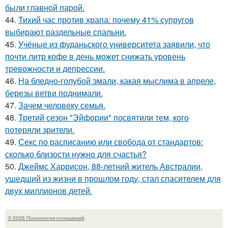
были главной парой.
44.
Тихий час против храпа: почему 41% супругов
выбирают раздельные спальни.
45.
Учёные из фуданьского университета заявили, что
почти литр кофе в день может снижать уровень
тревожности и депрессии.
46.
На бледно-голубой эмали, какая мыслима в апреле,
березы ветви поднимали.
47.
Зачем человеку семья.
48.
Третий сезон "Эйфории" посвятили тем, кого
потеряли зрители.
49.
Секс по расписанию или свобода от стандартов:
сколько близости нужно для счастья?
50.
Джеймс Харрисон, 88-летний житель Австралии,
ушедший из жизни в прошлом году, стал спасителем для
двух миллионов детей.
© 2026 Психология отношений