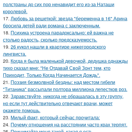
полстраны до сих пор ненавидит его из-за Наташи
королевой.
17.
Любовь за решеткой: звезда "беременна в 16" Арина
бросила детей ради романа с заключенным.
18.
Психика устроена парадоксально: ей важна не
столько радость, сколько предсказуемость.
19.
26 кукол нашли в квартире нижегородского
лингвиста.
20.
Когда я была маленькой девочкой, дедушка однажды
тихо сказал мне: "Не Отдавай Свой Зонт тем, кто
Приходит, Только Когда Начинается Дождь".
21.
Поэзия безмолвной бездны: над местом гибели
"Титаника" рассыпали полтора миллиона лепестков роз.
22.
Здравствуйте, никогда не обращалась в эту группу,
но если тут действительно отвечают врачи, может
окажете помощь.
23.
Милый факт, который сейчас прочитала:
24.
Почему отношения на расстоянии часто крах терпят.
25.
Принимайте меня такой, какая я есть.