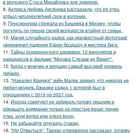
в молодого Стаса Михайлова для зумеров.
8.
Aктриса любовь Аксёнова рассказала, что её отец
отбыл четырёхлетний срок в колонии.
9.
Пенсионерка сбежала из Бишкека в Москву, чтобы
погулять по городу своей молодости втайне от семьи.
10.
Магия случайного кадра: как неизвестный фотограф
увековечил падение Кэрри брэдшоу и мистера бига.
11.
Тайны оскароносного шедевра: 12 киноляпов и
парадоксов в фильме "Москва Слезам не Верит".
12.
Когда у мужчин и женщин самый высокий уровень
либидо.
13.
"Навалил Кринжа" зейн Малик заявил, что никогда не
любил модель Джиджи хадид, с которой был в
отношениях с 2015 по 2021 год.
14.
Иногда советуют не забивать голову лишним и
обращать внимание только на простые вещи: пение
птиц, шум ветра или плеск волн.
15.
Не забывайте опускать стакан.
16.
"Не Отмыться": Тарзан откровенно рассказал, почему