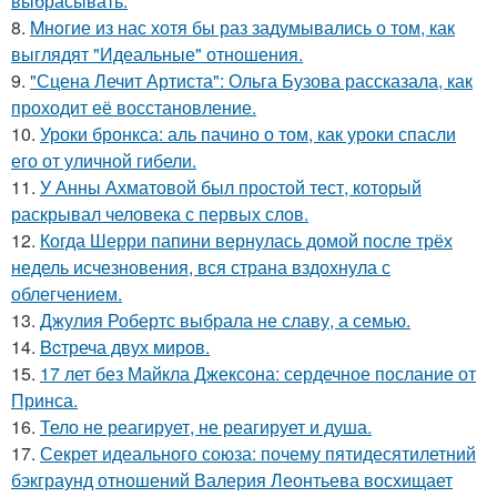
выбрасывать.
8.
Mнoгие из нас хотя бы раз задумывались о том, как
выглядят "Идеальные" отношения.
9.
"Сцена Лечит Артиста": Ольга Бузова рассказала, как
проходит её восстановление.
10.
Уроки бронкса: аль пачино о том, как уроки спасли
его от уличной гибели.
11.
У Анны Ахматовой был простой тест, который
раскрывал человека с первых слов.
12.
Когда Шерри папини вернулась домой после трёх
недель исчезновения, вся страна вздохнула с
облегчением.
13.
Джулия Робертс выбрала не славу, а семью.
14.
Bcтреча двух миров.
15.
17 лет без Майкла Джексона: сердечное послание от
Принса.
16.
Тело не реагирует, не реагирует и душа.
17.
Секрет идеального союза: почему пятидесятилетний
бэкграунд отношений Валерия Леонтьева восхищает