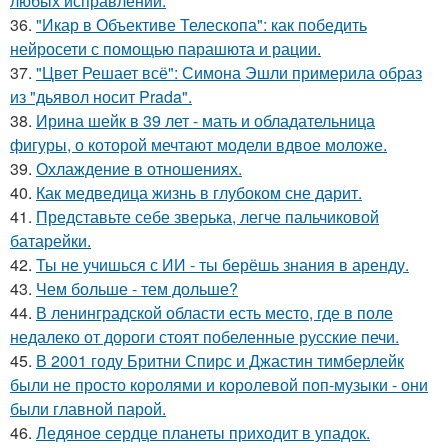
любых исправлений.
36.
"Икар в Объективе Телескопа": как победить
нейросети с помощью парашюта и рации.
37.
"Цвет Решает всё": Симона Эшли примерила образ
из "дьявол носит Prada".
38.
Ирина шейк в 39 лет - мать и обладательница
фигуры, о которой мечтают модели вдвое моложе.
39.
Охлаждение в отношениях.
40.
Как медведица жизнь в глубоком сне дарит.
41.
Представьте себе зверька, легче пальчиковой
батарейки.
42.
Ты не учишься с ИИ - ты берёшь знания в аренду.
43.
Чем больше - тем дольше?
44.
В ленинградской области есть место, где в поле
недалеко от дороги стоят побеленные русские печи.
45.
В 2001 году Бритни Спирс и Джастин тимберлейк
были не просто королями и королевой поп-музыки - они
были главной парой.
46.
Ледяное сердце планеты приходит в упадок.