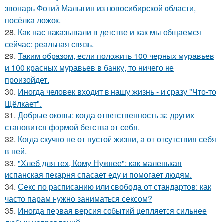
звонарь Фотий Малыгин из новосибирской области,
посёлка ложок.
28.
Как нас наказывали в детстве и как мы общаемся
сейчас: реальная связь.
29.
Таким образом, если положить 100 черных муравьев
и 100 красных муравьев в банку, то ничего не
произойдет.
30.
Иногда человек входит в нашу жизнь - и сразу "Что-то
Щёлкает".
31.
Добрые оковы: когда ответственность за других
становится формой бегства от себя.
32.
Когда скучно не от пустой жизни, а от отсутствия себя
в ней.
33.
"Хлеб для тех, Кому Нужнее": как маленькая
испанская пекарня спасает еду и помогает людям.
34.
Секс по расписанию или свобода от стандартов: как
часто парам нужно заниматься сексом?
35.
Иногда первая версия событий цепляется сильнее