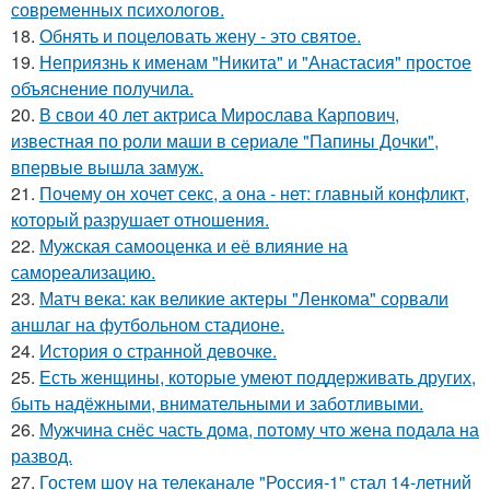
современных психологов.
18.
Обнять и поцеловать жену - это святое.
19.
Неприязнь к именам "Никита" и "Анастасия" простое
объяснение получила.
20.
В свои 40 лет актриса Мирослава Карпович,
известная по роли маши в сериале "Папины Дочки",
впервые вышла замуж.
21.
Почему он хочет секс, а она - нет: главный конфликт,
который разрушает отношения.
22.
Мужская самооценка и её влияние на
самореализацию.
23.
Матч века: как великие актеры "Ленкома" сорвали
аншлаг на футбольном стадионе.
24.
История о странной девочке.
25.
Есть женщины, которые умеют поддерживать других,
быть надёжными, внимательными и заботливыми.
26.
Мужчина снёс часть дома, потому что жена подала на
развод.
27.
Гостем шоу на телеканале "Россия-1" стал 14-летний