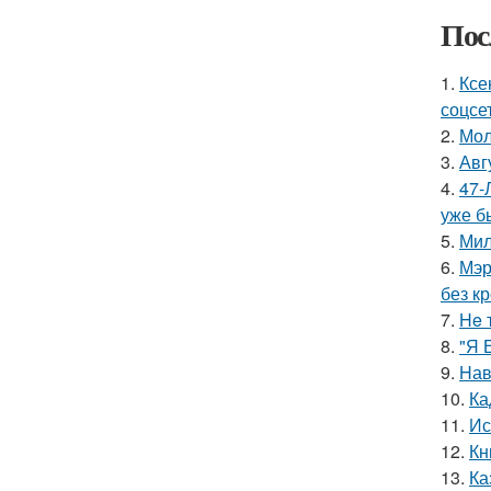
Пос
1.
Ксе
соцсе
2.
Мол
3.
Авг
4.
47-
уже б
5.
Мил
6.
Мэр
без кр
7.
He 
8.
"Я 
9.
Hав
10.
Ка
11.
Ис
12.
Кн
13.
Ка