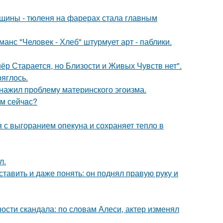
щины - тюленя на фарерах стала главным
нс "Человек - Хлеб" штурмует арт - паблики.
ёр Старается, но Близости и Живых Чувств нет".
ряглось.
бнажил проблему материнского эгоизма.
aм сейчaс?
 с выгоранием опекуна и сохраняет тепло в
л.
ставить и даже понять: он поднял правую руку и
сти скандала: по словам Алеси, актер изменял