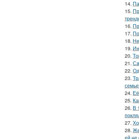
14.
Па
15.
Пр
тренд
16.
Пр
17.
По
18.
Hе
19.
Ин
20.
То
21.
Сa
22.
Од
23.
Тр
семье
24.
Её
25.
Ка
26.
В 
покля
27.
Хо
28.
Же
ей не