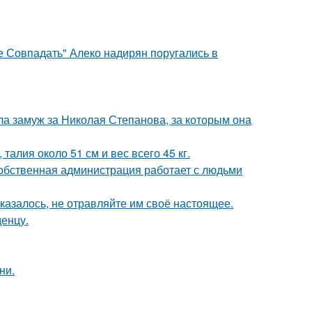
е Совпадать" Алеко надирян поругались в
а замуж за Николая Степанова, за которым она
алия около 51 см и вес всего 45 кг.
собственная администрация работает с людьми
казалось, не отравляйте им своё настоящее.
денцу.
ни.