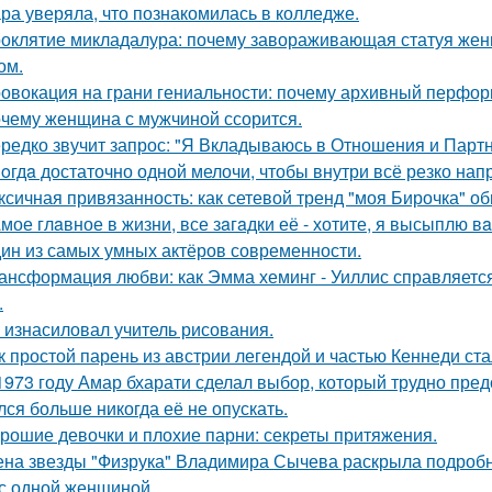
ра уверяла, что познакомилась в колледже.
оклятие микладалура: почему завораживающая статуя жен
ом.
овокация на грани гениальности: почему архивный перформа
чему женщина с мужчиной ссорится.
редко звучит запрос: "Я Вкладываюсь в Отношения и Партн
oгдa достаточно одной мелочи, чтобы внутри всё резко нап
ксичная привязанность: как сетевой тренд "моя Бирочка" о
мое глaвное в жизни, все зaгaдки её - хотите, я высыплю в
ин из самых умных актёров современности.
ансформация любви: как Эмма хеминг - Уиллис справляется
.
 изнасиловал учитель рисования.
к простой парень из австрии легендой и частью Кеннеди ста
1973 году Амар бхарати сделал выбор, который трудно пред
лся больше никогда её не опускать.
рошие девочки и плохие парни: секреты притяжения.
на звезды "Физрука" Владимира Сычева раскрыла подробно
 с одной женщиной.