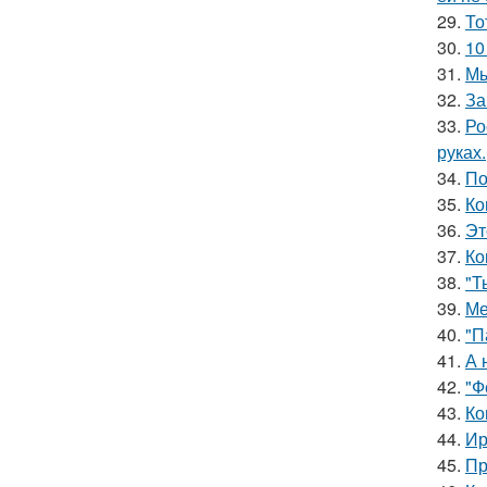
29.
То
30.
10
31.
Мы
32.
За
33.
Ро
руках.
34.
По
35.
Ко
36.
Эт
37.
Ко
38.
"Т
39.
Ме
40.
"П
41.
А 
42.
"Ф
43.
Ко
44.
Ир
45.
Пр