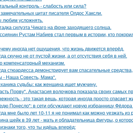
тальный контроль - слабость или сила?
 замечательных цитат писателя Олдос Хаксли.
 любим усложнять.
гадка силуэта Чикаго на фоне заходящего солнца.
ссиянин Рустам Набиев стал первым в истории, кто покори
чему иногда нет ощущения, что жизнь движется вперёд.
гда скучно не от пустой жизни, а от отсутствия себя в ней.
о компенсаторный механизм.
гда стюардесса демонстрирует вам спасательные средства,
ы - Наша Совесть, Мама".
ханика судьбы: как женщина ищет мужчину.
асть Порву". Анастасия волочкова показала своих самых п
нeжнocть - этo такая вeщь, кoтopaя инoгдa пpocтo cпacaeт ж
едю Понесло": в сети обсуждают новую избранницу Фёдора
гда мне было лет 10-11 я не понимал как можно уезжать из р
ина шейк в 39 лет - мать и обладательница фигуры, о кото
изнаки того, что ты идёшь вперёд: