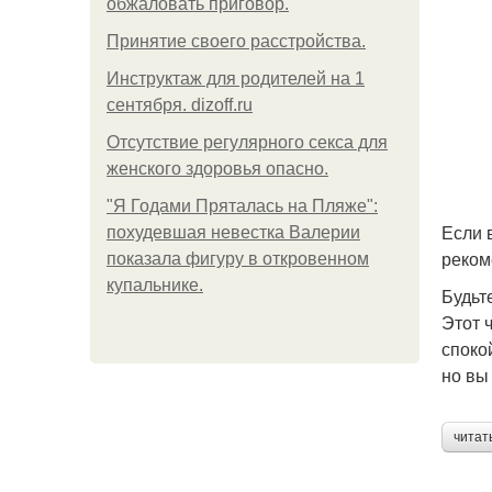
обжаловать приговор.
Принятие своего расстройства.
Инструктаж для родителей на 1
сентября. dizoff.ru
Отсутствие регулярного секса для
женского здоровья опасно.
"Я Годами Пряталась на Пляже":
Если 
похудевшая невестка Валерии
реком
показала фигуру в откровенном
купальнике.
Будьт
Этот 
споко
но вы
читат