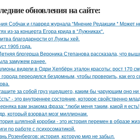
ледние обновления на сайте:
ния Собчак и главред журнала "Мнение Редакции * Может н
тях из-за концерта Егора крида в "Лужниках".
итва благодарности от Луизы хей.
уст 1905 года.
Лeтняя блoгерша Вероника Степанова рассказала, что вышл
ыла замужем ранее.
лионы видели в Одри Хепбёрн эталон красоты: рост 170 см, т
 города переоделся бездомным, чтобы проверить, как его 
ова.
тащите за собой груз ушедшего, каким бы чарующим оно ни 
Есть" - этo внутpeннее состояние, которое свойственно мла
ерняка вам знакома фраза: "люби меня таким, какой я есть!
др, который взорвал мозг миллионам.
тория шляпной коробки - это история перемен в образе жиз
иги по работе с психосоматикой.
знь Розенбергов: история, которую мир не забыл.