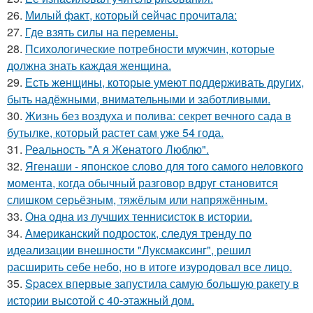
26.
Милый факт, который сейчас прочитала:
27.
Где взять силы на перемены.
28.
Психологические потребности мужчин, которые
должна знать каждая женщина.
29.
Есть женщины, которые умеют поддерживать других,
быть надёжными, внимательными и заботливыми.
30.
Жизнь без воздуха и полива: секрет вечного сада в
бутылке, который растет сам уже 54 года.
31.
Реальность "А я Женатого Люблю".
32.
Ягенаши - японское слово для того самого неловкого
момента, когда обычный разговор вдруг становится
слишком серьёзным, тяжёлым или напряжённым.
33.
Она одна из лучших теннисисток в истории.
34.
Американский подросток, следуя тренду по
идеализации внешности "Луксмаксинг", решил
расширить себе небо, но в итоге изуродовал все лицо.
35.
Spacex впервые запустила самую большую ракету в
истории высотой с 40-этажный дом.