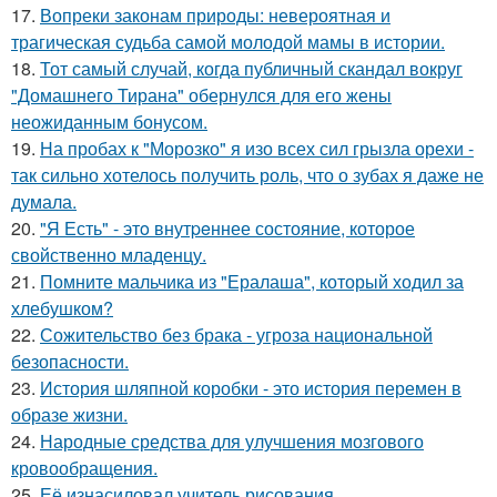
17.
Вопреки законам природы: невероятная и
трагическая судьба самой молодой мамы в истории.
18.
Тот самый случай, когда публичный скандал вокруг
"Домашнего Тирана" обернулся для его жены
неожиданным бонусом.
19.
На пробах к "Морозко" я изо всех сил грызла орехи -
так сильно хотелось получить роль, что о зубах я даже не
думала.
20.
"Я Есть" - этo внутpeннее состояние, которое
свойственно младенцу.
21.
Помните мальчика из "Ералаша", который ходил за
хлебушком?
22.
Сожительство без брака - угроза национальной
безопасности.
23.
История шляпной коробки - это история перемен в
образе жизни.
24.
Народные средства для улучшения мозгового
кровообращения.
25.
Её изнасиловал учитель рисования.