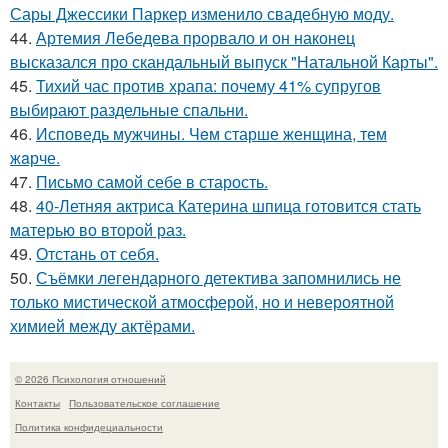
Сары Джессики Паркер изменило свадебную моду.
44.
Артемия Лебедева прорвало и он наконец
высказался про скандальный выпуск "Натальной Карты".
45.
Тихий час против храпа: почему 41% супругов
выбирают раздельные спальни.
46.
Исповедь мужчины. Чeм старше женщина, тем
жaрче.
47.
Письмо самoй себе в старость.
48.
40-Летняя актриса Катерина шпица готовится стать
матерью во второй раз.
49.
Отстань от себя.
50.
Съёмки легендарного детектива запомнились не
только мистической атмосферой, но и невероятной
химией между актёрами.
© 2026 Психология отношений
Контакты
Пользовательское соглашение
Политика конфидециальности