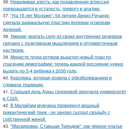
36.
Невидимая злость: как подавленная агрессия
превращается в усталость, тревогу и апатию.
37.
"На 15 лет Моложе": 54-летняя Дениз Ричардс
сделала радикальную пластику вопреки уговорам
дочерей.
38.
Умение черпать силу из своих внутренних резервов
связано с позитивным мышлением и оптимистичным
настроем.
39.
Министр труда котяков выкатил новый план по
спасению демографии: теперь каждой россиянке нужно
выдать по 3-4 ребенка к 2030 году.
40.
Королева, которая родила с обезболиванием и
сломала традиции.
41.
Старшая дочь Анны седоковой окончила университет
в США.
42.
В Малайзии мужчина провернул мощный
романтический трюк - он заново сыграл свадьбу с
собственной женой.
43.
"Маскировка, Ставшая Трендом": как чёрное платье