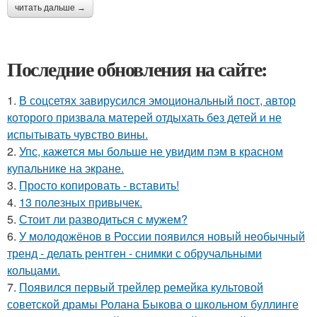
читать дальше →
Последние обновления на сайте:
1.
В соцсетях завирусился эмоциональный пост, автор
которого призвала матерей отдыхать без детей и не
испытывать чувство вины.
2.
Упс, кажется мы больше не увидим пэм в красном
купальнике на экране.
3.
Просто копировать - вставить!
4.
13 полезных привычек.
5.
Стоит ли разводиться с мужем?
6.
У молодожёнов в России появился новый необычный
тренд - делать рентген - снимки с обручальными
кольцами.
7.
Появился первый трейлер ремейка культовой
советской драмы Ролана Быкова о школьном буллинге