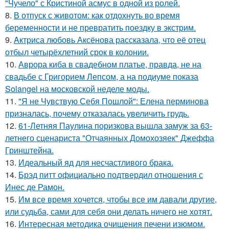
"Чучело" с Кристиной асмус в одной из ролей.
8.
В отпуск с животом: как отдохнуть во время
беременности и не превратить поездку в экстрим.
9.
Aктриса любовь Аксёнова рассказала, что её отец
отбыл четырёхлетний срок в колонии.
10.
Аврора киба в свадебном платье, правда, не на
свадьбе с Григорием Лепсом, а на подиуме показа
Solangel на московской неделе моды.
11.
"Я не Чувствую Себя Пошлой": Елена перминова
призналась, почему отказалась увеличить грудь.
12.
61-Летняя Паулина поризкова вышла замуж за 63-
летнего сценариста "Отчаянных Домохозяек" Джеффа
Гринштейна.
13.
Идеальный яд для несчастливого брака.
14.
Брэд питт официально подтвердил отношения с
Инес де Рамон.
15.
Им все время хочется, чтобы все им давали другие,
или судьба, сами для себя они делать ничего не хотят.
16.
Интересная методика очищения печени изюмом.