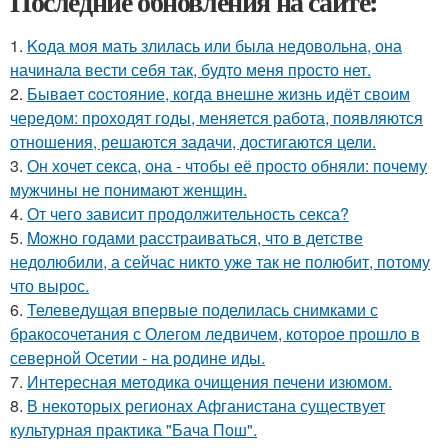
Последние обновления на сайте:
1.
Koда моя мать злилась или была недовольна, она
начинала вести себя так, будто меня просто нет.
2.
Бывaeт coстояние, когда внешне жизнь идёт своим
чередом: проходят годы, меняется работа, появляются
отношения, решаются задачи, достигаются цели.
3.
Он хочет секса, она - чтобы её просто обняли: почему
мужчины не понимают женщин.
4.
От чего зависит продолжительность секса?
5.
Moжнo годами расстраиваться, что в детстве
недолюбили, а сейчас никто уже так не полюбит, потому
что вырос.
6.
Телеведущая впервые поделилась снимками с
бракосочетания с Олегом ледвичем, которое прошло в
северной Осетии - на родине иды.
7.
Интересная методика очищения печени изюмом.
8.
В некоторых регионах Афганистана существует
культурная практика "Бача Пош".