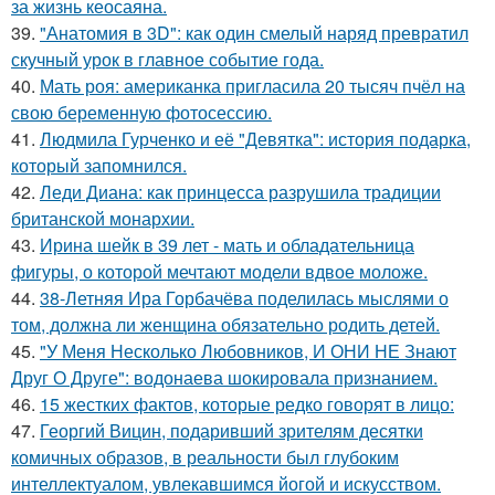
за жизнь кеосаяна.
39.
"Анатомия в 3D": как один смелый наряд превратил
скучный урок в главное событие года.
40.
Мать роя: американка пригласила 20 тысяч пчёл на
свою беременную фотосессию.
41.
Людмила Гурченко и её "Девятка": история подарка,
который запомнился.
42.
Леди Диана: как принцесса разрушила традиции
британской монархии.
43.
Ирина шейк в 39 лет - мать и обладательница
фигуры, о которой мечтают модели вдвое моложе.
44.
38-Летняя Ира Горбачёва поделилась мыслями о
том, должна ли женщина обязательно родить детей.
45.
"У Меня Несколько Любовников, И ОНИ НЕ Знают
Друг О Друге": водонаева шокировала признанием.
46.
15 жестких фактов, которые редко говорят в лицо:
47.
Георгий Вицин, подаривший зрителям десятки
комичных образов, в реальности был глубоким
интеллектуалом, увлекавшимся йогой и искусством.