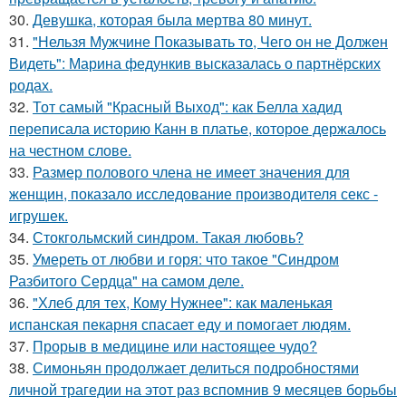
30.
Девушка, которая была мертва 80 минут.
31.
"Нельзя Мужчине Показывать то, Чего он не Должен
Видеть": Марина федункив высказалась о партнёрских
родах.
32.
Тот самый "Красный Выход": как Белла хадид
переписала историю Канн в платье, которое держалось
на честном слове.
33.
Размер полового члена не имеет значения для
женщин, показало исследование производителя секс -
игрушек.
34.
Стокгольмский синдром. Такая любовь?
35.
Умереть от любви и горя: что такое "Синдром
Разбитого Сердца" на самом деле.
36.
"Хлеб для тех, Кому Нужнее": как маленькая
испанская пекарня спасает еду и помогает людям.
37.
Прорыв в медицине или настоящее чудо?
38.
Симоньян продолжает делиться подробностями
личной трагедии на этот раз вспомнив 9 месяцев борьбы