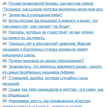
20.
Поэзия безмолвной бездны: над местом гибели
"Титаника" рассыпали полтора миллиона лепестков роз.
21.
Зачем мы в отношения идём?
22.
Когда русские заглядывают в комнату и видят, что
там никого нет, они говорят "ни Души".
23.
Награды, которых не существует, но мы упорно
пытаемся их заслужить.
24.
Тридцать лет в абсолютной гармонии: Максим
лагашкин и Екатерина стулова раскрыли секрет
идеального союза.
25.
Почему мужчина не делает предложение?
26.
Знакомьтесь, это детёныш земляного волка - одного
из самых безобидных хищников Африки.
27.
Суперклей: ошибка, которая случайно стала
легендой.
28.
Скажи, как тебя наказывали в детстве - и я скажу, как
ты общаешься.
29.
Невидимая злость: как подавленная агрессия
превращается в усталость, тревогу и апатию.