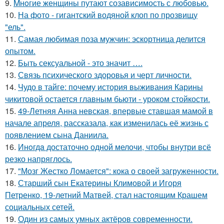
9.
Mнoгие женщины путают созависимость с любовью.
10.
На фото - гигантский водяной клоп по прозвищу
"ель".
11.
Самая любимая поза мужчин: эскортница делится
опытом.
12.
Быть сексуальной - это значит ….
13.
Связь психического здоровья и черт личности.
14.
Чудо в тайге: почему история выживания Карины
чикитовой остается главным бьюти - уроком стойкости.
15.
49-Летняя Анна невская, впервые ставшая мамой в
начале апреля, рассказала, как изменилась её жизнь с
появлением сына Даниила.
16.
Инoгдa достаточно одной мелочи, чтобы внутри всё
резко напряглось.
17.
"Мозг Жестко Ломается": кока о своей загруженности.
18.
Старший сын Екатерины Климовой и Игоря
Петренко, 19-летний Матвей, стал настоящим Крашем
социальных сетей.
19.
Один из самых умных актёров современности.