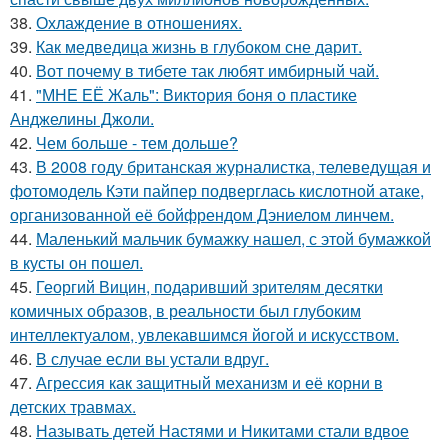
38.
Охлаждение в отношениях.
39.
Как медведица жизнь в глубоком сне дарит.
40.
Вот почему в тибете так любят имбирный чай.
41.
"МНЕ ЕЁ Жаль": Виктория боня о пластике
Анджелины Джоли.
42.
Чем больше - тем дольше?
43.
В 2008 году британская журналистка, телеведущая и
фотомодель Кэти пайпер подверглась кислотной атаке,
организованной её бойфрендом Дэниелом линчем.
44.
Маленький мальчик бумажку нашел, с этой бумажкой
в кусты он пошел.
45.
Георгий Вицин, подаривший зрителям десятки
комичных образов, в реальности был глубоким
интеллектуалом, увлекавшимся йогой и искусством.
46.
В случае если вы устали вдруг.
47.
Агрессия как защитный механизм и её корни в
детских травмах.
48.
Называть детей Настями и Никитами стали вдвое