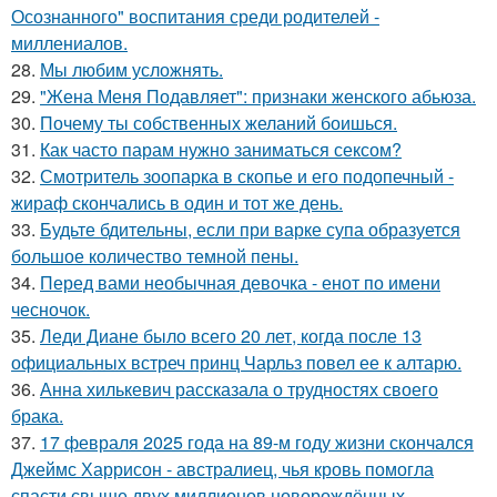
Осознанного" воспитания среди родителей -
миллениалов.
28.
Мы любим усложнять.
29.
"Жена Меня Подавляет": признаки женского абьюза.
30.
Почему ты собственных желаний боишься.
31.
Как часто парам нужно заниматься сексом?
32.
Смотритель зоопарка в скопье и его подопечный -
жираф скончались в один и тот же день.
33.
Будьте бдительны, если при варке супа образуется
большое количество темной пены.
34.
Перед вами необычная девочка - енот по имени
чесночок.
35.
Леди Диане было всего 20 лет, когда после 13
официальных встреч принц Чарльз повел ее к алтарю.
36.
Анна хилькевич рассказала о трудностях своего
брака.
37.
17 февраля 2025 года на 89-м году жизни скончался
Джеймс Харрисон - австралиец, чья кровь помогла
спасти свыше двух миллионов новорождённых.