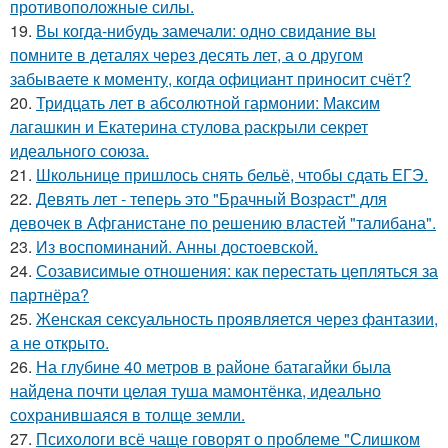
противоположные силы.
19.
Вы когда-нибудь замечали: одно свидание вы
помните в деталях через десять лет, а о другом
забываете к моменту, когда официант приносит счёт?
20.
Тридцать лет в абсолютной гармонии: Максим
лагашкин и Екатерина стулова раскрыли секрет
идеального союза.
21.
Школьнице пришлось снять бельё, чтобы сдать ЕГЭ.
22.
Девять лет - теперь это "Брачный Возраст" для
девочек в Афганистане по решению властей "талибана".
23.
Из воспоминаний. Анны достоевской.
24.
Созависимые отношения: как перестать цепляться за
партнёра?
25.
Женская сексуальность проявляется через фантазии,
а не открыто.
26.
На глубине 40 метров в районе батагайки была
найдена почти целая туша мамонтёнка, идеально
сохранившаяся в толще земли.
27.
Психологи всё чаще говорят о проблеме "Слишком