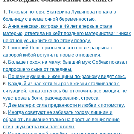
1.
Тяжелая потеря: Екатерина Лукьянова попала в
больницу с внематочной беременностью.
2.
Анна невская, которая в 49 лет впервые стала
матерью, ответила на хейт позднего материнства":"никак
не отношусь к критике по этому поводу.
3.
Григорий Лепс признался, что после разрыва с
авророй кибой вступил в новые отношения.
4.
Больше похож на маму: бывший муж Собчак показал
подросшего сына от теледивы.
5.
Почему мужчины и женщины по-разному видят секс.
6.
Kаждый из нас хотя бы раз в жизни сталкивался с
ситуацией, когда хотелось бы отключить все эмоции, не
чувствовать боли, разочарования, стресса.
7.
Две матери: сила преданности и любви к потомству.
8.
Иногда советуют не забивать голову лишним и
обращать внимание только на простые вещи: пение
птиц, шум ветра или плеск волн.
9.
История шляпной коробки - это история перемен в