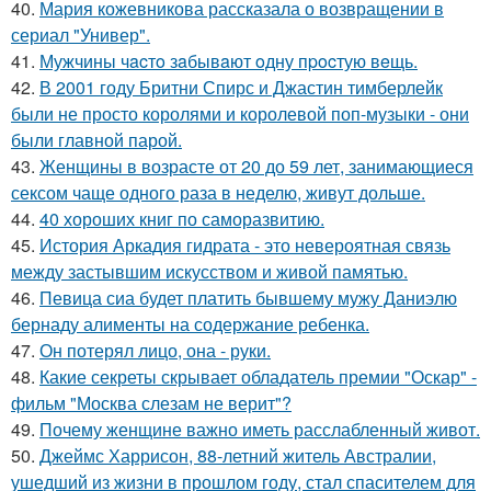
40.
Мария кожевникова рассказала о возвращении в
сериал "Универ".
41.
Мужчины чacтo зaбывaют oдну пpocтую вeщь.
42.
В 2001 году Бритни Спирс и Джастин тимберлейк
были не просто королями и королевой поп-музыки - они
были главной парой.
43.
Женщины в возрасте от 20 до 59 лет, занимающиеся
сексом чаще одного раза в неделю, живут дольше.
44.
40 хороших книг по саморазвитию.
45.
История Аркадия гидрата - это невероятная связь
между застывшим искусством и живой памятью.
46.
Певица сиа будет платить бывшему мужу Даниэлю
бернаду алименты на содержание ребенка.
47.
Он потерял лицо, она - руки.
48.
Какие секреты скрывает обладатель премии "Оскар" -
фильм "Москва слезам не верит"?
49.
Почему женщине важно иметь расслабленный живот.
50.
Джеймс Харрисон, 88-летний житель Австралии,
ушедший из жизни в прошлом году, стал спасителем для