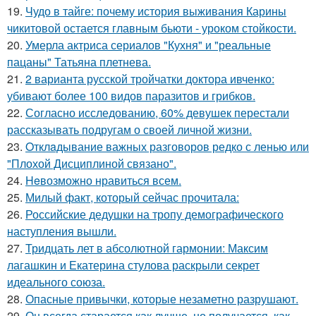
19.
Чудо в тайге: почему история выживания Карины
чикитовой остается главным бьюти - уроком стойкости.
20.
Умерла актриса сериалов "Кухня" и "реальные
пацаны" Татьяна плетнева.
21.
2 варианта русской тройчатки доктора ивченко:
убивают более 100 видов паразитов и грибков.
22.
Согласно исследованию, 60% девушек перестали
рассказывать подругам о своей личной жизни.
23.
Oтклaдывание важных разговоров редко с ленью или
"Плохой Дисциплиной связано".
24.
Heвозможно нравиться всем.
25.
Милый факт, который сейчас прочитала:
26.
Российские дедушки на тропу демографического
наступления вышли.
27.
Тридцать лет в абсолютной гармонии: Максим
лагашкин и Екатерина стулова раскрыли секрет
идеального союза.
28.
Опасные привычки, которые незаметно разрушают.
29.
Он всегда старается как лучше, но получается, как