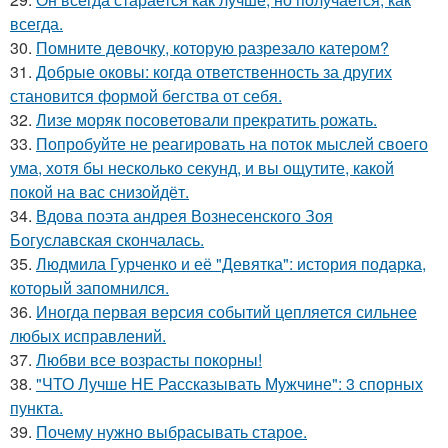
всегда.
30.
Помните девочку, которую разрезало катером?
31.
Добрые оковы: когда ответственность за других
становится формой бегства от себя.
32.
Лизе моряк посоветовали прекратить рожать.
33.
Попробуйте не реагировать на поток мыслей своего
ума, хотя бы несколько секунд, и вы ощутите, какой
покой на вас снизойдёт.
34.
Вдова поэта андрея Вознесенского Зоя
Богуславская скончалась.
35.
Людмила Гурченко и её "Девятка": история подарка,
который запомнился.
36.
Иногда первая версия событий цепляется сильнее
любых исправлений.
37.
Любви все возрасты покорны!
38.
"ЧТО Лучше НЕ Рассказывать Мужчине": 3 спорных
пункта.
39.
Почему нужно выбрасывать старое.