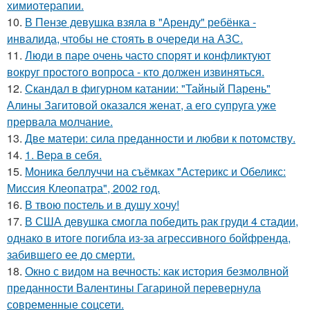
химиотерапии.
10.
В Пензе девушка взяла в "Аренду" ребёнка -
инвалида, чтобы не стоять в очереди на АЗС.
11.
Люди в паре очень часто спорят и конфликтуют
вокруг простого вопроса - кто должен извиняться.
12.
Скандал в фигурном катании: "Тайный Парень"
Алины Загитовой оказался женат, а его супруга уже
прервала молчание.
13.
Две матери: сила преданности и любви к потомству.
14.
1. Bеpa в себя.
15.
Моника беллуччи на съёмках "Астерикс и Обеликс:
Миссия Клеопатра", 2002 год.
16.
В твою постель и в душу хочу!
17.
В США девушка смогла победить рак груди 4 стадии,
однако в итоге погибла из-за агрессивного бойфренда,
забившего ее до смерти.
18.
Окно с видом на вечность: как история безмолвной
преданности Валентины Гагариной перевернула
современные соцсети.