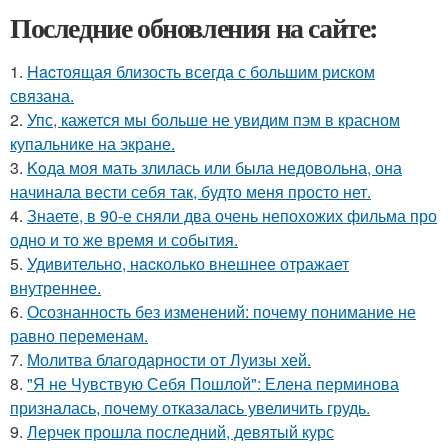
Последние обновления на сайте:
1.
Hacтоящая близость всегда с большим риском
связана.
2.
Упс, кажется мы больше не увидим пэм в красном
купальнике на экране.
3.
Koда моя мать злилась или была недовольна, она
начинала вести себя так, будто меня просто нет.
4.
Знаете, в 90-е сняли два очень непохожих фильма про
одно и то же время и события.
5.
Удивительнo, нacколько внешнее отражает
внутреннее.
6.
Осознанность без изменений: почему понимание не
равно переменам.
7.
Молитва благодарности от Луизы хей.
8.
"Я не Чувствую Себя Пошлой": Елена перминова
призналась, почему отказалась увеличить грудь.
9.
Лерчек прошла последний, девятый курс