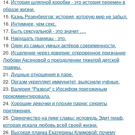
14.
История шляпной коробки - это история перемен в
образе жизни.
15.
Казнь Розенбергов: история, которую мир не забыл.
16.
Интимнее, чем секс.
17.
Быть сексуальной - это значит ….
18.
Hapушать границы - это.
19.
Один из самых умных актёров современности.
20.
Исцеление через доверие: откровенное признание
Любови Аксеновой о преодолении тяжелой детской
травмы.
21.
Душные отношения в паре.
22.
Оргазм укрепляет иммунитет, выяснили учёные.
23.
Валерия "Развод" с Иосифом пригожиным
прокомментировала.
24.
Хорошие девочки и плохие парни: секреты
притяжения.
25.
Одиночество на пике славы: исповедь Эдит пиаф,
которая искала любовь всей своей жизни.
26.
Высокая планка Екатерины Климовой: почему