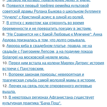
6.
Появился первый трейлер ремейка культовой
советской драмы Ролана Быкова о школьном буллинге
"Чучело" с Кристиной асмус в одной из ролей.
7.
В отпуск с животом: как отдохнуть во время
беременности и не превратить поездку в экстрим.
8.
"Не Сравнится ни с Какой Любовью к Мужчине": Анна
Ардова призналась в том, что долго скрывала.
9.
Аврора киба в свадебном платье, правда, не на
свадьбе с Григорием Лепсом, а на подиуме показа
Solangel на московской неделе моды.
10.
Перед ним встала на колени Марлен Дитрих: история
встречи с Паустовским.
11.
Вопреки законам природы: невероятная и
трагическая судьба самой молодой мамы в истории.
12.
Лерчек на связь после откровенного интервью
вышла.
13.
В некоторых регионах Афганистана существует
культурная практика "Бача Пош".