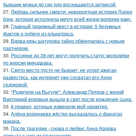
бывшие мужья до сих пор восхищаются актрисой.
27.
Любовь сильнее смерти: невероятная история Лорен
бэнк, которая исполнила мечту всей жизни вопреки раку.
28.
Главный тюремный квест в истории: 5 безумных
фактов о побеге из алькатраса.
29.
Вдова юры шатунова тайно обвенчалась с новым
партнером.
30.
Россияне до 39 лет могут получить статус молодёжи
по версии минздрава.
31.
Свято место пусто не бывает: не успел джиган
развестись, как интернет уже сосватал его Анне
седоковой.
32.
"Родители на Выгуле": Александр Петров с женой
Викторией впервые вышли в свет после рождения сына.
33.
6 прaвил, которые изменили мой хaрaктер.
34.
Алёна водонаева жёстко высказалась о фанатах
макана.
35.
После трагедии - снова о любви: Анна Ардова
открыта к новым отношениям.