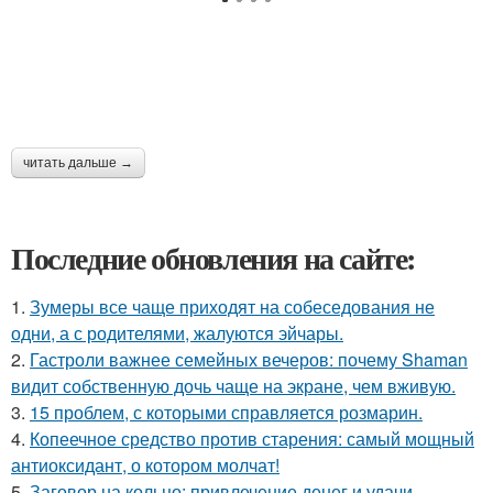
читать дальше →
Последние обновления на сайте:
1.
Зумеры все чаще приходят на собеседования не
одни, а с родителями, жалуются эйчары.
2.
Гастроли важнее семейных вечеров: почему Shaman
видит собственную дочь чаще на экране, чем вживую.
3.
15 проблем, с которыми справляется розмарин.
4.
Копеечное средство против старения: самый мощный
антиоксидант, о котором молчат!
5.
Заговор на кольцо: привлечение денег и удачи.