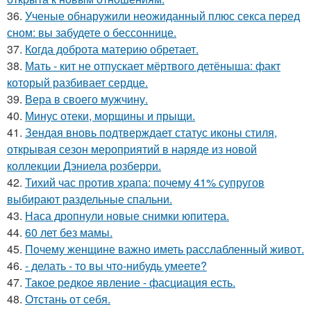
36.
Ученые обнаружили неожиданный плюс секса перед
сном: вы забудете о бессоннице.
37.
Когда доброта материю обретает.
38.
Мать - кит не отпускает мёртвого детёныша: факт
который разбивает сердце.
39.
Вера в своего мужчину.
40.
Минус отеки, морщины и прыщи.
41.
Зендая вновь подтверждает статус иконы стиля,
открывая сезон мероприятий в наряде из новой
коллекции Дэниела розберри.
42.
Тихий час против храпа: почему 41% супругов
выбирают раздельные спальни.
43.
Наса дропнули новые снимки юпитера.
44.
60 лет без мамы.
45.
Почему женщине важно иметь расслабленный живот.
46.
- делать - то вы что-нибудь умеете?
47.
Такое редкое явление - фасциация есть.
48.
Отстань от себя.