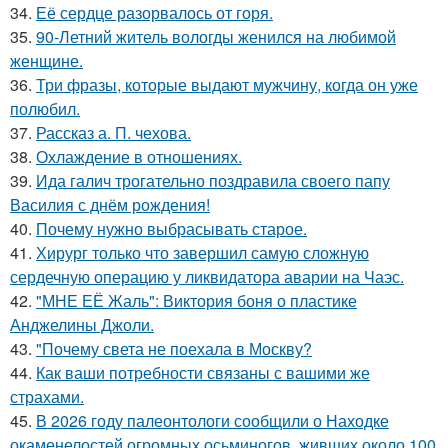
34.
Её сердце разорвалось от горя.
35.
90-Летний житель вологды женился на любимой
женщине.
36.
Три фразы, которые выдают мужчину, когда он уже
полюбил.
37.
Рассказ а. П. чехова.
38.
Охлаждение в отношениях.
39.
Ида галич трогательно поздравила своего папу
Василия с днём рождения!
40.
Почему нужно выбрасывать старое.
41.
Хирург только что завершил самую сложную
сердечную операцию у ликвидатора аварии на Чаэс.
42.
"МНЕ ЕЁ Жаль": Виктория боня о пластике
Анджелины Джоли.
43.
"Почему света не поехала в Москву?
44.
Как ваши потребности связаны с вашими же
страхами.
45.
В 2026 году палеонтологи сообщили о Находке
окаменелостей огромных осьминогов, живших около 100