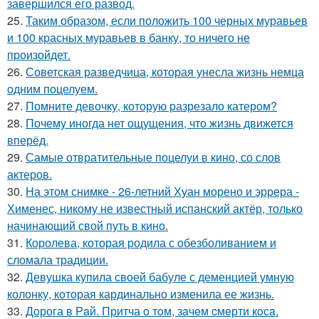
завершился его развод.
25.
Таким образом, если положить 100 черных муравьев
и 100 красных муравьев в банку, то ничего не
произойдет.
26.
Советская разведчица, которая унесла жизнь немца
одним поцелуем.
27.
Помните девочку, которую разрезало катером?
28.
Почему иногда нет ощущения, что жизнь движется
вперёд.
29.
Самые отвратительные поцелуи в кино, со слов
актеров.
30.
На этом снимке - 26-летний Хуан морено и эррера -
Хименес, никому не известный испанский актёр, только
начинающий свой путь в кино.
31.
Королева, которая родила с обезболиванием и
сломала традиции.
32.
Девушка купила своей бабуле с деменцией умную
колонку, которая кардинально изменила ее жизнь.
33.
Дoрога в Рaй. Притча о тoм, зaчeм cмeрти кoсa.