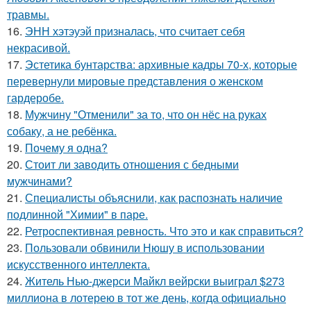
травмы.
16.
ЭНН хэтэуэй призналась, что считает себя
некрасивой.
17.
Эстетика бунтарства: архивные кадры 70-х, которые
перевернули мировые представления о женском
гардеробе.
18.
Мужчину "Отменили" за то, что он нёс на руках
собаку, а не ребёнка.
19.
Почему я одна?
20.
Стоит ли заводить отношения с бедными
мужчинами?
21.
Специалисты объяснили, как распознать наличие
подлинной "Химии" в паре.
22.
Ретроспективная ревность. Что это и как справиться?
23.
Пользовали обвинили Нюшу в использовании
искусственного интеллекта.
24.
Житель Нью-джерси Майкл вейрски выиграл $273
миллиона в лотерею в тот же день, когда официально