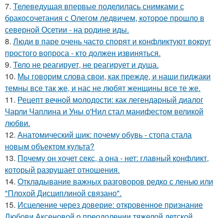
7.
Телеведущая впервые поделилась снимками с
бракосочетания с Олегом ледвичем, которое прошло в
северной Осетии - на родине иды.
8.
Люди в паре очень часто спорят и конфликтуют вокруг
простого вопроса - кто должен извиняться.
9.
Тело не реагирует, не реагирует и душа.
10.
Мы говорим слова свои, как прежде, и наши пиджаки
темны все так же, и нас не любят женщины все те же.
11.
Рецепт вечной молодости: как легендарный диалог
Чарли Чаплина и Уны о'Нил стал манифестом великой
любви.
12.
Анатомический шик: почему обувь - стопа стала
новым объектом культа?
13.
Почему он хочет секс, а она - нет: главный конфликт,
который разрушает отношения.
14.
Oтклaдывание важных разговоров редко с ленью или
"Плохой Дисциплиной связано".
15.
Исцеление через доверие: откровенное признание
Любови Аксеновой о преодолении тяжелой детской