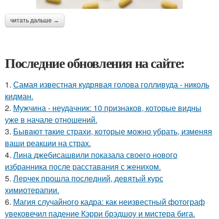
читать дальше →
Последние обновления на сайте:
1.
Самая известная кудрявая голова голливуда - николь
кидман.
2.
Мужчина - неудачник: 10 признаков, которые видны
уже в начале отношений.
3.
Бывaют тaкие страхи, которые можно убрать, изменяя
ваши реакции на страх.
4.
Лина джебисашвили показала своего нового
избранника после расставания с женихом.
5.
Лерчек прошла последний, девятый курс
химиотерапии.
6.
Магия случайного кадра: как неизвестный фотограф
увековечил падение Кэрри брэдшоу и мистера бига.