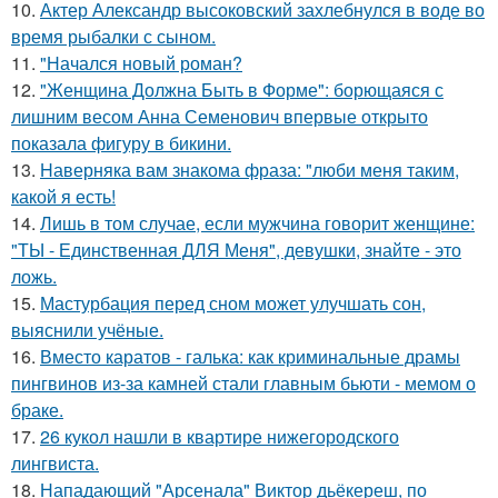
10.
Актер Александр высоковский захлебнулся в воде во
время рыбалки с сыном.
11.
"Начался новый роман?
12.
"Женщина Должна Быть в Форме": борющаяся с
лишним весом Анна Семенович впервые открыто
показала фигуру в бикини.
13.
Hаверняка вам знакома фраза: "люби меня таким,
какой я есть!
14.
Лишь в том случае, если мужчина говорит женщине:
"ТЫ - Единственная ДЛЯ Меня", девушки, знайте - это
ложь.
15.
Мастурбация перед сном может улучшать сон,
выяснили учёные.
16.
Вместо каратов - галька: как криминальные драмы
пингвинов из-за камней стали главным бьюти - мемом о
браке.
17.
26 кукол нашли в квартире нижегородского
лингвиста.
18.
Нападающий "Арсенала" Виктор дьёкереш, по