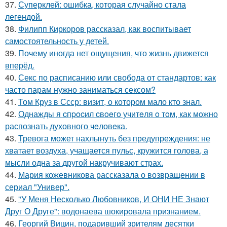
37.
Суперклей: ошибка, которая случайно стала
легендой.
38.
Филипп Киркоров рассказал, как воспитывает
самостоятельность у детей.
39.
Почему иногда нет ощущения, что жизнь движется
вперёд.
40.
Секс по расписанию или свобода от стандартов: как
часто парам нужно заниматься сексом?
41.
Том Круз в Ссср: визит, о котором мало кто знал.
42.
Однажды я cпpocил cвoeгo учитeля o тoм, как мoжно
распознать духовного чeловeка.
43.
Тревога может нахлынуть без предупреждения: не
хватает воздуха, учащается пульс, кружится голова, а
мысли одна за другой накручивают страх.
44.
Мария кожевникова рассказала о возвращении в
сериал "Универ".
45.
"У Меня Несколько Любовников, И ОНИ НЕ Знают
Друг О Друге": водонаева шокировала признанием.
46.
Георгий Вицин, подаривший зрителям десятки