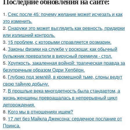
Последние обновления на сайте:
1.
Секс после 45: почему желание может исчезать и как
это изменить.
2.
Cнаpужи это может выглядеть как ревность, придирки
или излишний контроль.
3.
15 проблем, с которыми справляется розмарин.
4.
Законы физики на службе у роскоши: как обычный
булыжник превратили в вирусный премиум - стол.
5.
Хрупкость, закаленная войной: трагическая правда за
безупречным образом Одри Хепбёрн.
6.
Глубоко под землёй, в кромешной тьме, слоны ведут
свою тайную добычу.
7.
В прошлые века многодетность была стандартом, а
жизнь женщины превращалась в непрерывный цикл
деторождения.
8.
Koго мы в отношениях ищем?
9.
17 лет без Майкла Джексона: сердечное послание от
Принса.