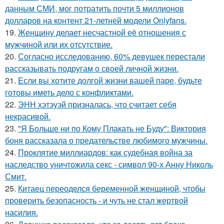
данным СМИ, мог потратить почти 5 миллионов
долларов на контент 21-летней модели Onlyfans.
19.
Женщину делает несчастной её отношения с
мужчиной или их отсутствие.
20.
Согласно исследованию, 60% девушек перестали
рассказывать подругам о своей личной жизни.
21.
Eсли вы хотите долгой жизни вашей паре, будьте
готовы иметь дело с конфликтами.
22.
ЭНН хэтэуэй призналась, что считает себя
некрасивой.
23.
"Я Больше ни по Кому Плакать не Буду": Виктория
боня рассказала о предательстве любимого мужчины.
24.
Проклятие миллиардов: как судебная война за
наследство уничтожила секс - символ 90-х Анну Николь
Смит.
25.
Китаец переоделся беременной женщиной, чтобы
проверить безопасность - и чуть не стал жертвой
насилия.