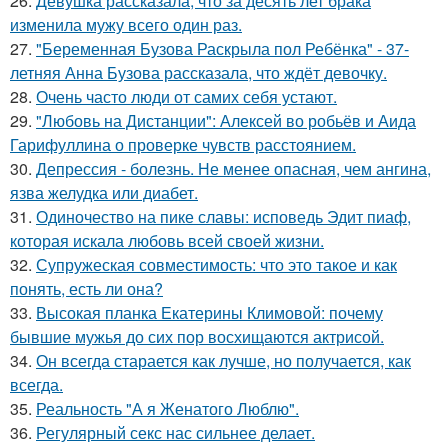
26.
Девушка рассказала, что за десять лет брака
изменила мужу всего один раз.
27.
"Беременная Бузова Раскрыла пол Ребёнка" - 37-
летняя Анна Бузова рассказала, что ждёт девочку.
28.
Очень часто люди от самих себя устают.
29.
"Любовь на Дистанции": Алексей во робьёв и Аида
Гарифуллина о проверке чувств расстоянием.
30.
Депрессия - болезнь. Не менее опасная, чем ангина,
язва желудка или диабет.
31.
Одиночество на пике славы: исповедь Эдит пиаф,
которая искала любовь всей своей жизни.
32.
Супружеская совместимость: что это такое и как
понять, есть ли она?
33.
Высокая планка Екатерины Климовой: почему
бывшие мужья до сих пор восхищаются актрисой.
34.
Он всегда старается как лучше, но получается, как
всегда.
35.
Реальность "А я Женатого Люблю".
36.
Регулярный секс нас сильнее делает.