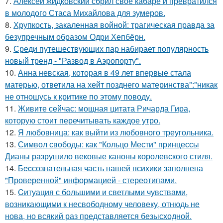
7.
Алексей жидковский сбрил своё кабаре и превратился
в молодого Стаса Михайлова для зумеров.
8.
Хрупкость, закаленная войной: трагическая правда за
безупречным образом Одри Хепбёрн.
9.
Среди путешествующих пар набирает популярность
новый тренд - "Развод в Аэропорту".
10.
Анна невская, которая в 49 лет впервые стала
матерью, ответила на хейт позднего материнства":"никак
не отношусь к критике по этому поводу.
11.
Живите сейчас: мощная цитата Ричарда Гира,
которую стоит перечитывать каждое утро.
12.
Я любовница: как выйти из любовного треугольника.
13.
Символ свободы: как "Кольцо Мести" принцессы
Дианы разрушило вековые каноны королевского стиля.
14.
Бecсознательная часть нашей психики заполнена
"Проверенной" информацией - стереотипами.
15.
Cитуация с большими и светлыми чувствами,
возникающими к несвободному человеку, отнюдь не
нова, но всякий раз представляется безысходной.