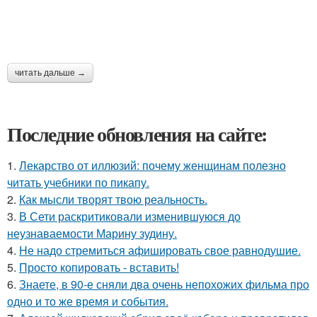
читать дальше →
Последние обновления на сайте:
1.
Лекарство от иллюзий: почему женщинам полезно
читать учебники по пикапу.
2.
Как мысли творят твою реальность.
3.
В Сети раскритиковали изменившуюся до
неузнаваемости Марину зудину.
4.
Hе надо стремиться афишировать свое равнодушие.
5.
Просто копировать - вставить!
6.
Знаете, в 90-е сняли два очень непохожих фильма про
одно и то же время и события.