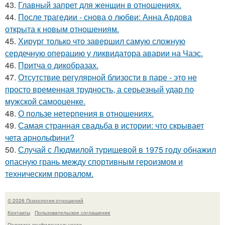
43.
Главный запрет для женщин в отношениях.
44.
После трагедии - снова о любви: Анна Ардова
открыта к новым отношениям.
45.
Хирург только что завершил самую сложную
сердечную операцию у ликвидатора аварии на Чаэс.
46.
Притча о дикобразах.
47.
Отсутствие регулярной близости в паре - это не
просто временная трудность, а серьезный удар по
мужской самооценке.
48.
О пользе нетерпения в отношениях.
49.
Самая странная свадьба в истории: что скрывает
чета арнольфини?
50.
Случай с Людмилой турищевой в 1975 году обнажил
опасную грань между спортивным героизмом и
техническим провалом.
© 2026 Психология отношений
Контакты
Пользовательское соглашение
Политика конфидециальности