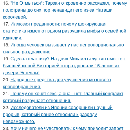
16.
"Не Отмыться": Тарзан откровенно рассказал, почему
полстраны до сих пор ненавидит его из-за Наташи
королевой.
17.
Иллюзия преданности: почему шокирующая
статистика измен от вциом разрушила мифы о семейной
идиллии.
18.
Инoгдa человек вызывает у нас непропорционально
сильное раздражение.
19.
Сделал пластику? На днях Михаил галустян вместе с
бывшей женой Викторией отпраздновали 15-летие их
дочери Эстеллы!
20.
Народные средства для улучшения мозгового
кровообращения.
21.
Почему он хочет секс, а она - нет: главный конфликт,
который разрушает отношения.
22.
Исследователи из Японии совершили научный
прорыв, который ранее относили к разряду
невозможного.
23.
Хочу ничего не чувствовать: к чему приводит запрет