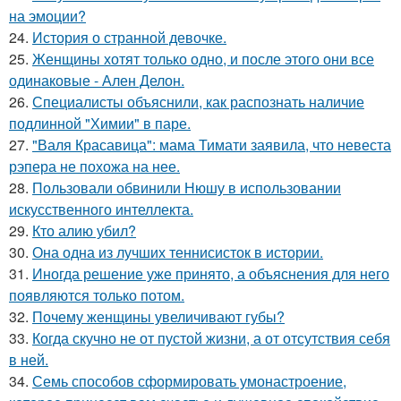
на эмоции?
24.
История о странной девочке.
25.
Женщины хотят только одно, и после этого они все
одинаковые - Ален Делон.
26.
Специалисты объяснили, как распознать наличие
подлинной "Химии" в паре.
27.
"Валя Красавица": мама Тимати заявила, что невеста
рэпера не похожа на нее.
28.
Пользовали обвинили Нюшу в использовании
искусственного интеллекта.
29.
Кто алию убил?
30.
Она одна из лучших теннисисток в истории.
31.
Иногда решение уже принято, а объяснения для него
появляются только потом.
32.
Почему женщины увеличивают губы?
33.
Когда скучно не от пустой жизни, а от отсутствия себя
в ней.
34.
Семь способов сформировать умонастроение,