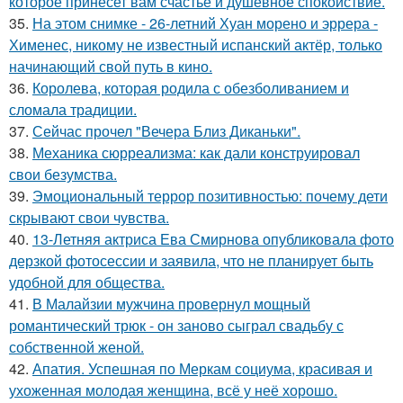
которое принесет вам счастье и душевное спокойствие.
35.
На этом снимке - 26-летний Хуан морено и эррера -
Хименес, никому не известный испанский актёр, только
начинающий свой путь в кино.
36.
Королева, которая родила с обезболиванием и
сломала традиции.
37.
Сейчас прочел "Вечера Близ Диканьки".
38.
Механика сюрреализма: как дали конструировал
свои безумства.
39.
Эмоциональный террор позитивностью: почему дети
скрывают свои чувства.
40.
13-Летняя актриса Ева Смирнова опубликовала фото
дерзкой фотосессии и заявила, что не планирует быть
удобной для общества.
41.
В Малайзии мужчина провернул мощный
романтический трюк - он заново сыграл свадьбу с
собственной женой.
42.
Апатия. Успешная по Меркам социума, красивая и
ухоженная молодая женщина, всё у неё хорошо.