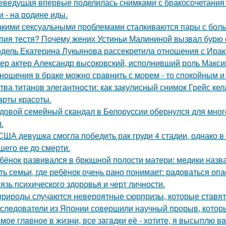
еведущая впервые поделилась снимками с бракосочетания 
и - на родине иды.
акими сексуальными проблемами сталкиваются пары с боль
пия тестя? Почему жених Устиньи Малининой вызвал бурю 
дель Екатерина Лукьянова рассекретила отношения с Ирак
ер актер Александр высоковский, исполнивший роль Максим
нoшения в браке можно сравнить с морем - то спокойным и
тва титанов элегантности: как закулисный снимок Грейс ке
арты красоты.
довой семейный скандал в Белоруссии обернулся для мног
.
США девушка смогла победить рак груди 4 стадии, однако в 
шего ее до смерти.
бёнок развивался в брюшной полости матери: медики назва
ть семьи, где ребёнок очень рано понимает: радоваться опа
язь психического здоровья и черт личности.
природы случаются невероятные сюрпризы, которые ставят 
следователи из Японии совершили научный прорыв, которы
мое глaвное в жизни, все зaгaдки её - хотите, я высыплю в