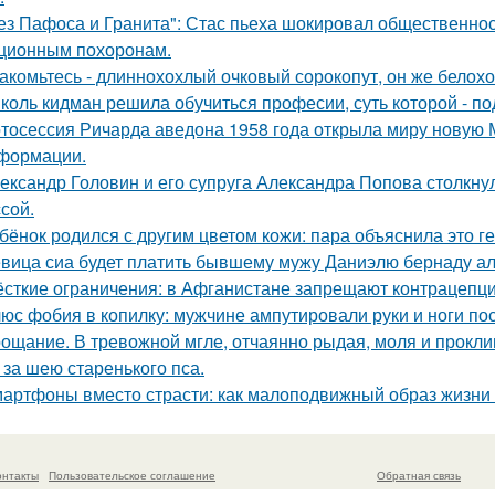
ез Пафоса и Гранита": Стас пьеха шокировал общественност
ционным похоронам.
акомьтесь - длиннохохлый очковый сорокопут, он же белохо
коль кидман решила обучиться професии, суть которой - п
тосессия Ричарда аведона 1958 года открыла миру новую 
формации.
ександр Головин и его супруга Александра Попова столкну
ссой.
бёнок родился с другим цветом кожи: пара объяснила это ге
вица сиа будет платить бывшему мужу Даниэлю бернаду а
сткие ограничения: в Афганистане запрещают контрацепц
юс фобия в копилку: мужчине ампутировали руки и ноги пос
ощание. В тревожной мгле, отчаянно рыдая, моля и проклин
 за шею старенького пса.
артфоны вместо страсти: как малоподвижный образ жизни 
онтакты
Пользовательское соглашение
Обратная связь