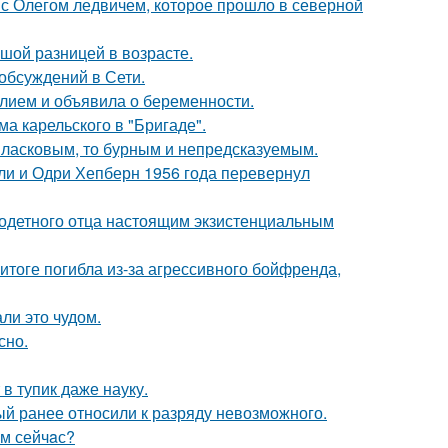
с Олегом ледвичем, которое прошло в северной
шой разницей в возрасте.
обсуждений в Сети.
лием и объявила о беременности.
а карельского в "Бригаде".
 ласковым, то бурным и непредсказуемым.
лли и Одри Хепберн 1956 года перевернул
одетного отца настоящим экзистенциальным
итоге погибла из-за агрессивного бойфренда,
ли это чудом.
сно.
в тупик даже науку.
й ранее относили к разряду невозможного.
aм сейчaс?