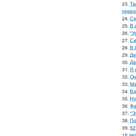
23.
Те
перед
24.
Се
25.
В 
26.
"У
27.
Си
28.
В 
29.
Де
30.
Дв
31.
Я 
32.
Он
33.
Ма
34.
Вд
35.
Ну
36.
Фа
37.
"Э
38.
По
39.
52
18 лет