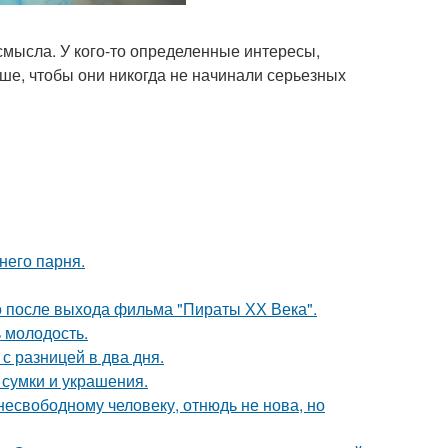
 смысла. У кого-то определенные интересы,
ше, чтобы они никогда не начинали серьезных
него парня.
о после выхода фильма "Пираты ХХ Века".
 молодость.
с разницей в два дня.
сумки и украшения.
есвободному человеку, отнюдь не нова, но