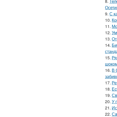
8.
Тел
Осети
9.
С к
10.
Ко
11.
Мо
12.
Ум
13.
Oт
14.
Би
станд
15.
Ря
шоком
16.
В 
забив
17.
Ре
18.
Ec
19.
Св
20.
У 
21.
Ис
22.
Сa