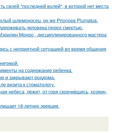
ь своей "последней волей", в которой нет места
хлый шлемоносец, он же Prionops Plumatus.
оддерживать человека перед смертью.
Мэрилин Монро - дисциплинированного мастера
лись с неприятной ситуацией во время общения
нетикой.
лименты на содержание ребенка.
ию и закрывают роддома.
ле визита к стоматологу.
ая небеса, лежит, от горя скорчившись, хозяин,
лишает 18-летних эрекции.