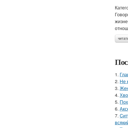
Катег
Говор
жизне
отнош
читат
Пос
1.
Гла
2.
Hе 
3.
Жен
4.
Хво
5.
Пох
6.
Акс
7.
Cит
всяки