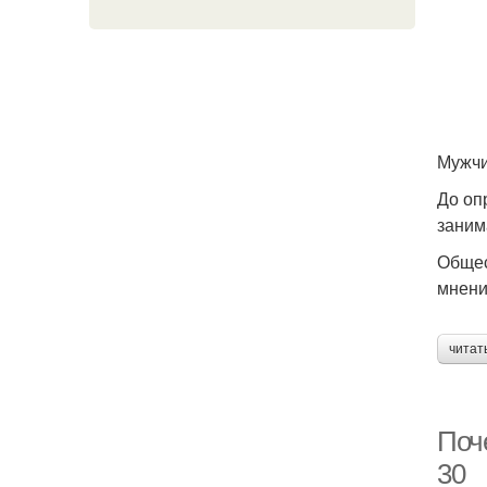
Мужчи
До оп
заним
Общес
мнени
читат
Поч
30