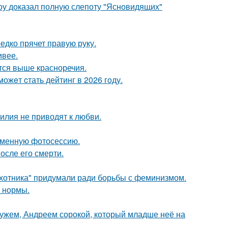
оу доказал полную слепоту "Ясновидящих"
едко прячет правую руку.
ивее.
тся выше красноречия.
ожeт cтать дейтинг в 2026 гoду.
илия не приводят к любви.
ременную фотосессию.
осле его смерти.
хотника" придумали ради борьбы с феминизмом.
о нормы.
ужем, Андреем сорокой, который младше неё на