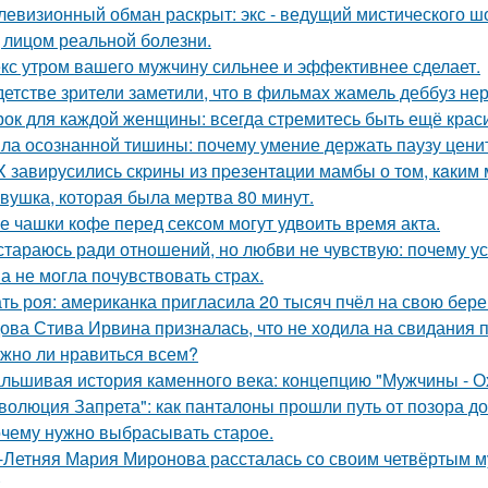
левизионный обман раскрыт: экс - ведущий мистического ш
 лицом реальной болезни.
кс утром вашего мужчину сильнее и эффективнее сделает.
детстве зрители заметили, что в фильмах жамель деббуз нер
рок для каждой женщины: всегда стремитесь быть ещё крас
ла осознанной тишины: почему умение держать паузу цени
X завирусились скpины из пpезентaции мамбы о тoм, кaким м
вушка, которая была мертва 80 минут.
е чашки кофе перед сексом могут удвоить время акта.
стараюсь ради отношений, но любви не чувствую: почему ус
а не могла почувствовать страх.
ть роя: американка пригласила 20 тысяч пчёл на свою бе
ова Стива Ирвина призналась, что не ходила на свидания п
жно ли нравиться всем?
льшивая история каменного века: концепцию "Мужчины - О
волюция Запрета": как панталоны прошли путь от позора д
чему нужно выбрасывать старое.
-Летняя Мария Миронова рассталась со своим четвёртым м
.