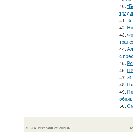
40.
"Б
тради
41.
Зн
42.
Ни
43.
Фо
транс
44.
Ал
с пре
45.
Ре
46.
Пе
47.
Жё
48.
Пл
49.
Пр
обняв
50.
См
© 2026 Психология отношений
К