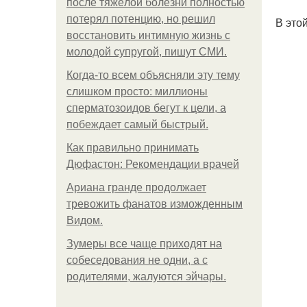
после тяжёлой болезни полностью
потерял потенцию, но решил
В это
восстановить интимную жизнь с
молодой супругой, пишут СМИ.
Когда-то всем объясняли эту тему
слишком просто: миллионы
сперматозоидов бегут к цели, а
побеждает самый быстрый.
Как правильно принимать
Дюфастон: Рекомендации врачей
Ариана гранде продолжает
тревожить фанатов изможденным
Видом.
Зумеры все чаще приходят на
собеседования не одни, а с
родителями, жалуются эйчары.