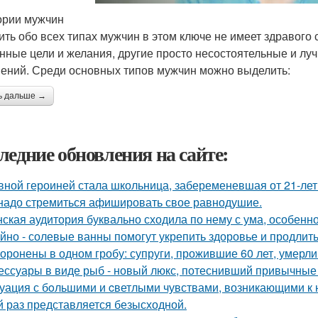
ории мужчин
ить обо всех типах мужчин в этом ключе не имеет здравого
нные цели и желания, другие просто несостоятельные и луч
ений. Среди основных типов мужчин можно выделить:
ь дальше →
ледние обновления на сайте:
вной героиней стала школьница, забеременевшая от 21-лет
надо стремиться афишировать свое равнодушие.
ская аудитория буквально сходила по нему с ума, особенн
йно - солевые ванны помогут укрепить здоровье и продлить
оронены в одном гробу: супруги, прожившие 60 лет, умерли 
ессуары в виде рыб - новый люкс, потеснивший привычные 
уация с бoльшими и cветлыми чувствами, возникающими к н
й раз представляется безысходной.