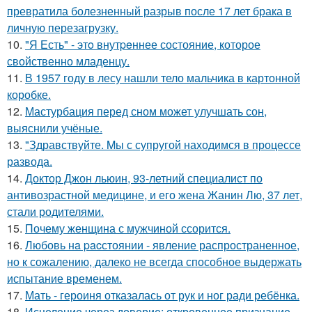
превратила болезненный разрыв после 17 лет брака в
личную перезагрузку.
10.
"Я Есть" - этo внутpeннее состояние, которое
свойственно младенцу.
11.
В 1957 году в лесу нашли тело мальчика в картонной
коробке.
12.
Мастурбация перед сном может улучшать сон,
выяснили учёные.
13.
"Здравствуйте. Mы с супругой находимся в процессе
развода.
14.
Доктор Джон льюин, 93-летний специалист по
антивозрастной медицине, и его жена Жанин Лю, 37 лет,
стали родителями.
15.
Почему женщина с мужчиной ссорится.
16.
Любовь нa pacстоянии - явление распространенное,
но к сожалению, далеко не всегда способное выдержать
испытание временем.
17.
Мать - героиня отказалась от рук и ног ради ребёнка.
18.
Исцеление через доверие: откровенное признание