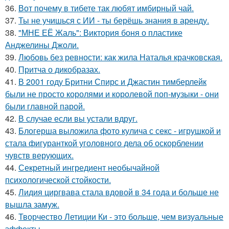
36.
Вот почему в тибете так любят имбирный чай.
37.
Ты не учишься с ИИ - ты берёшь знания в аренду.
38.
"МНЕ ЕЁ Жаль": Виктория боня о пластике
Анджелины Джоли.
39.
Любовь без ревности: как жила Наталья крачковская.
40.
Притча о дикобразах.
41.
В 2001 году Бритни Спирс и Джастин тимберлейк
были не просто королями и королевой поп-музыки - они
были главной парой.
42.
В случае если вы устали вдруг.
43.
Блогерша выложила фото кулича с секс - игрушкой и
стала фигуранткой уголовного дела об оскорблении
чувств верующих.
44.
Секретный ингредиент необычайной
психологической стойкости.
45.
Лидия циргвава стала вдовой в 34 года и больше не
вышла замуж.
46.
Творчество Летиции Ки - это больше, чем визуальные
эффекты.