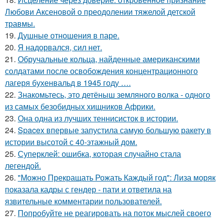
Любови Аксеновой о преодолении тяжелой детской
травмы.
19.
Душные отношения в паре.
20.
Я надорвался, сил нет.
21.
Обручальные кольца, найденные американскими
солдатами после освобождения концентрационного
лагеря бухенвальд в 1945 году ….
22.
Знакомьтесь, это детёныш земляного волка - одного
из самых безобидных хищников Африки.
23.
Она одна из лучших теннисисток в истории.
24.
Spacex впервые запустила самую большую ракету в
истории высотой с 40-этажный дом.
25.
Суперклей: ошибка, которая случайно стала
легендой.
26.
"Можно Прекращать Рожать Каждый год": Лиза моряк
показала кадры с гендер - пати и ответила на
язвительные комментарии пользователей.
27.
Попробуйте не реагировать на поток мыслей своего