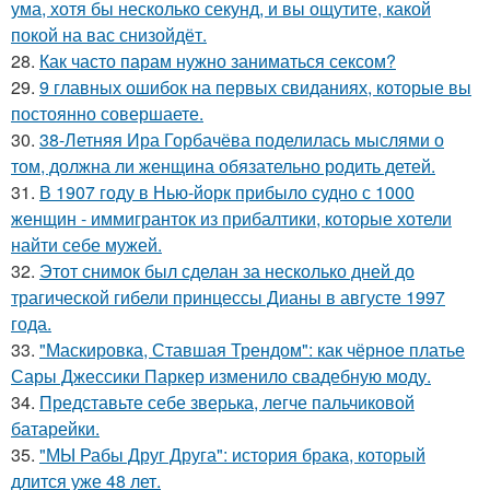
ума, хотя бы несколько секунд, и вы ощутите, какой
покой на вас снизойдёт.
28.
Как часто парам нужно заниматься сексом?
29.
9 главных ошибок на первых свиданиях, которые вы
постоянно совершаете.
30.
38-Летняя Ира Горбачёва поделилась мыслями о
том, должна ли женщина обязательно родить детей.
31.
В 1907 году в Нью-йорк прибыло судно с 1000
женщин - иммигранток из прибалтики, которые хотели
найти себе мужей.
32.
Этот снимок был сделан за несколько дней до
трагической гибели принцессы Дианы в августе 1997
года.
33.
"Маскировка, Ставшая Трендом": как чёрное платье
Сары Джессики Паркер изменило свадебную моду.
34.
Представьте себе зверька, легче пальчиковой
батарейки.
35.
"МЫ Рабы Друг Друга": история брака, который
длится уже 48 лет.