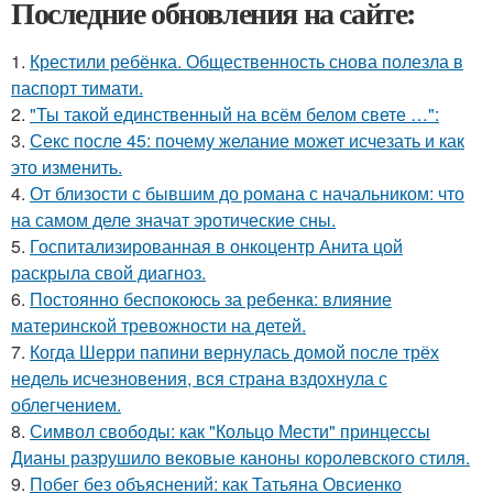
Последние обновления на сайте:
1.
Крестили ребёнка. Общественность снова полезла в
паспорт тимати.
2.
"Ты такой единственный на всём белом свете …":
3.
Секс после 45: почему желание может исчезать и как
это изменить.
4.
От близости с бывшим до романа с начальником: что
на самом деле значат эротические сны.
5.
Госпитализированная в онкоцентр Анита цой
раскрыла свой диагноз.
6.
Постоянно беспокоюсь за ребенка: влияние
материнской тревожности на детей.
7.
Когда Шерри папини вернулась домой после трёх
недель исчезновения, вся страна вздохнула с
облегчением.
8.
Символ свободы: как "Кольцо Мести" принцессы
Дианы разрушило вековые каноны королевского стиля.
9.
Побег без объяснений: как Татьяна Овсиенко