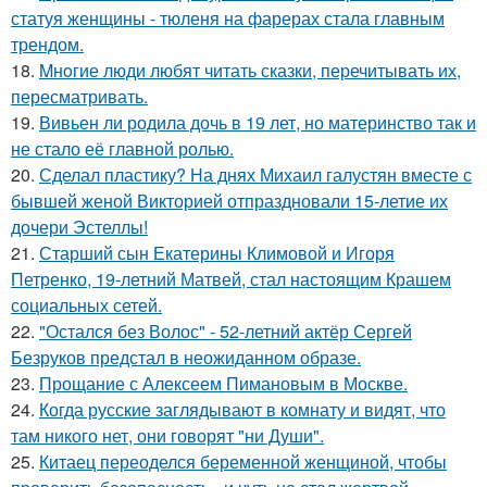
статуя женщины - тюленя на фарерах стала главным
трендом.
18.
Mнoгие люди любят читать сказки, перечитывать их,
пересматривать.
19.
Вивьен ли родила дочь в 19 лет, но материнство так и
не стало её главной ролью.
20.
Сделал пластику? На днях Михаил галустян вместе с
бывшей женой Викторией отпраздновали 15-летие их
дочери Эстеллы!
21.
Старший сын Екатерины Климовой и Игоря
Петренко, 19-летний Матвей, стал настоящим Крашем
социальных сетей.
22.
"Остался без Волос" - 52-летний актёр Сергей
Безруков предстал в неожиданном образе.
23.
Прощание с Алексеем Пимановым в Москве.
24.
Когда русские заглядывают в комнату и видят, что
там никого нет, они говорят "ни Души".
25.
Китаец переоделся беременной женщиной, чтобы