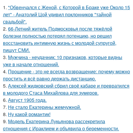
1.
"Обвенчался с Женой, с Которой в Браке уже Около 15
лет" - Анатолий Цой удивил поклонников "тайной
свадьбой".
2.
66-Летний житель Подмосковья после тяжёлой
болезни полностью потерял потенцию, но решил
восстановить интимную жизнь с молодой супругой,
пишут СМИ.
3.
Мужчина - неудачник: 10 признаков, которые видны
уже в начале отношений.
4.
Прощение - это не всегда возвращение: почему можно
простить и всё равно держать дистанцию.
5.
Алексей жидковский сбрил своё кабаре и превратился
в молодого Стаса Михайлова для зумеров.
6.
Август 1905 года.
7.
Не стало Екатерины жемчужной.
8.
Ну какой романтик!
9.
Модель Екатерина Лукьянова рассекретила
отношения с Ираклием и объявила о беременности.