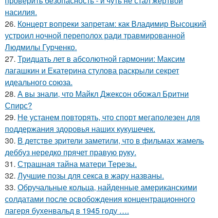
проверить безопасность - и чуть не стал жертвой
насилия.
26.
Концерт вопреки запретам: как Владимир Высоцкий
устроил ночной переполох ради травмированной
Людмилы Гурченко.
27.
Тридцать лет в абсолютной гармонии: Максим
лагашкин и Екатерина стулова раскрыли секрет
идеального союза.
28.
А вы знали, что Майкл Джексон обожал Бритни
Спирс?
29.
Не устанем повторять, что спорт мегаполезен для
поддержания здоровья наших кукушечек.
30.
В детстве зрители заметили, что в фильмах жамель
деббуз нередко прячет правую руку.
31.
Страшная тайна матери Терезы.
32.
Лучшие позы для секса в жару названы.
33.
Обручальные кольца, найденные американскими
солдатами после освобождения концентрационного
лагеря бухенвальд в 1945 году ….