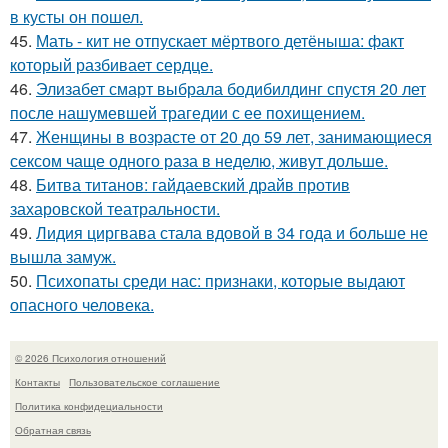
в кусты он пошел.
45.
Мать - кит не отпускает мёртвого детёныша: факт
который разбивает сердце.
46.
Элизабет смарт выбрала бодибилдинг спустя 20 лет
после нашумевшей трагедии с ее похищением.
47.
Женщины в возрасте от 20 до 59 лет, занимающиеся
сексом чаще одного раза в неделю, живут дольше.
48.
Битва титанов: гайдаевский драйв против
захаровской театральности.
49.
Лидия циргвава стала вдовой в 34 года и больше не
вышла замуж.
50.
Психопаты среди нас: признаки, которые выдают
опасного человека.
© 2026 Психология отношений
Контакты
Пользовательское соглашение
Политика конфидециальности
Обратная связь