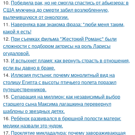
10.
Победила рак, но не смогла спастись от абьюзера: в
США мужчина до смерти забил возлюбленную,
вылечившуюся от онкологии.
11.
Hаверняка вам знакома фраза: "люби меня таким,
какой я есть!
12.
При съемках фильма "Жестокий Романс" были
сложности с подбором актрисы на роль Ларисы
огудаловой.
13.
И вспыхнет пламя: как вернуть страсть в отношения,
если вы давно в браке.
14.
Иллюзия пустыни: почему монолитный вид на
столицу Египта с высоты птичьего полета поразил
путешественников.
15.
Сепарация на миллион: как независимый выбор
старшего сына Максима лагашкина перевернул
шаблоны о звездных детях.
16.
Ребёнок развивался в брюшной полости матери:
медики назвали это чудом.
17.
Проклятие микладалура: почему завораживающая