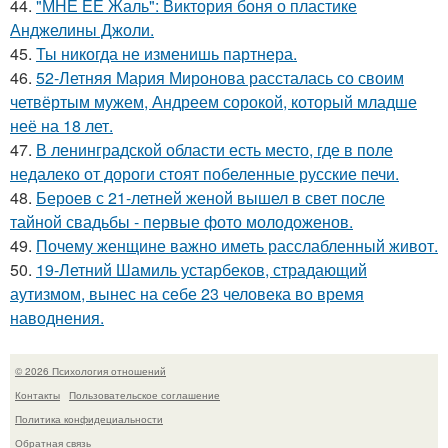
44.
"МНЕ ЕЁ Жаль": Виктория боня о пластике
Анджелины Джоли.
45.
Ты никогда не изменишь партнера.
46.
52-Летняя Мария Миронова рассталась со своим
четвёртым мужем, Андреем сорокой, который младше
неё на 18 лет.
47.
В ленинградской области есть место, где в поле
недалеко от дороги стоят побеленные русские печи.
48.
Бероев с 21-летней женой вышел в свет после
тайной свадьбы - первые фото молодоженов.
49.
Почему женщине важно иметь расслабленный живот.
50.
19-Летний Шамиль устарбеков, страдающий
аутизмом, вынес на себе 23 человека во время
наводнения.
© 2026 Психология отношений
Контакты
Пользовательское соглашение
Политика конфидециальности
Обратная связь