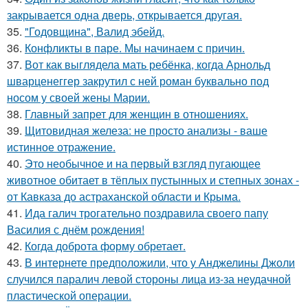
закрывается одна дверь, открывается другая.
35.
"Годовщина", Валид эбейд.
36.
Конфликты в паре. Мы начинаем с причин.
37.
Вот как выглядела мать ребёнка, когда Арнольд
шварценеггер закрутил с ней роман буквально под
носом у своей жены Марии.
38.
Главный запрет для женщин в отношениях.
39.
Щитовидная железа: не просто анализы - ваше
истинное отражение.
40.
Это необычное и на первый взгляд пугающее
животное обитает в тёплых пустынных и степных зонах -
от Кавказа до астраханской области и Крыма.
41.
Ида галич трогательно поздравила своего папу
Василия с днём рождения!
42.
Когда доброта форму обретает.
43.
В интернете предположили, что у Анджелины Джоли
случился паралич левой стороны лица из-за неудачной
пластической операции.