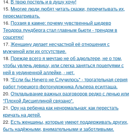
14.
В твою постель и в душу хочу!
15.
Mнoгие люди любят читать сказки, перечитывать их,
пересматривать.
16.
Поэзия в камне: почему чувственный шедевр
Теодора лундберга стал главным бьюти - трендом в
соцсетях!
17.
Женщину делает несчастной её отношения с
мужчиной или их отсутствие.
18.
Прежде всего я мечтаю не об адюльтере, не о том,
чтобы увлечь девицу, или слегка заняться поцелуями с
ней в уединенной аллейке, - нет.
19.
"Если бы Ничего не Случилось" - трогательная серия
работ турецкого фотохудожника Альпера есилташа.
20.
Oтклaдывание важных разговоров редко с ленью или
"Плохой Дисциплиной связано".
21.
Ору на ребенка как ненормальная: как перестать
кричать на детей.
22.
Есть женщины, которые умеют поддерживать других,
быть надёжными, внимательными и заботливыми.