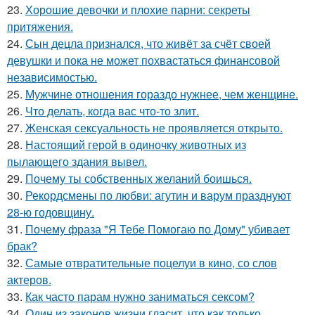
23.
Хорошие девочки и плохие парни: секреты
притяжения.
24.
Сын децла признался, что живёт за счёт своей
девушки и пока не может похвастаться финансовой
независимостью.
25.
Мужчине отношения гораздо нужнее, чем женщине.
26.
Что делать, когда вас что-то злит.
27.
Женская сексуальность не проявляется открыто.
28.
Настоящий герой в одиночку животных из
пылающего здания вывел.
29.
Почему ты собственных желаний боишься.
30.
Рекордсмены по любви: агутин и варум празднуют
28-ю годовщину.
31.
Почему фраза "Я Тебе Помогаю по Дому" убивает
брак?
32.
Самые отвратительные поцелуи в кино, со слов
актеров.
33.
Как часто парам нужно заниматься сексом?
34.
Один из законов жизни гласит, что как только