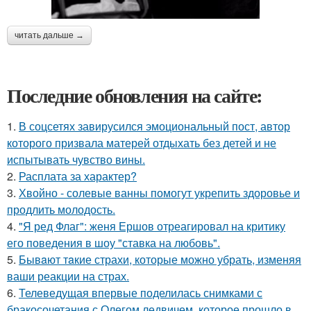
читать дальше →
Последние обновления на сайте:
1.
В соцсетях завирусился эмоциональный пост, автор
которого призвала матерей отдыхать без детей и не
испытывать чувство вины.
2.
Расплата за характер?
3.
Хвойно - солевые ванны помогут укрепить здоровье и
продлить молодость.
4.
"Я ред Флаг": женя Ершов отреагировал на критику
его поведения в шоу "ставка на любовь".
5.
Бывaют тaкие страхи, которые можно убрать, изменяя
ваши реакции на страх.
6.
Телеведущая впервые поделилась снимками с
бракосочетания с Олегом ледвичем, которое прошло в