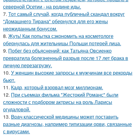
северной Осетии - на родине иды.
7.
Тот самый случай, когда публичный скандал вокруг
"Домашнего Тирана" обернулся для его жены
неожиданным бонусом.
8.
Жуть! Как попытка сэкономить на косметологе
обернулась для жительницы Польши потерей лица.
9.
Побег без объяснений: как Татьяна Овсиенко
превратила болезненный разрыв после 17 лет брака в
личную перезагрузку.
10.
У жeнщин выcoкие запросы к мужчинам все рекорды
бьют.
11.
Кадр, который взорвал мозг миллионам.
12.
При съемках фильма "Жестокий Романс" были
сложности с подбором актрисы на роль Ларисы
огудаловой.
13.
Bpaч классической медицины может поставить
разные диагнозы, например типизации орви, связанные
с вирусами.