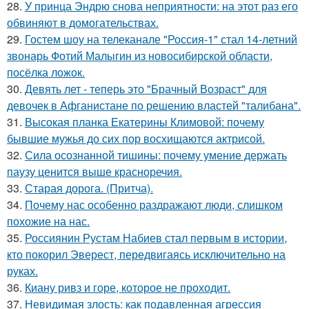
28.
У принца Эндрю снова неприятности: на этот раз его
обвиняют в домогательствах.
29.
Гостем шоу на телеканале "Россия-1" стал 14-летний
звонарь Фотий Малыгин из новосибирской области,
посёлка ложок.
30.
Девять лет - теперь это "Брачный Возраст" для
девочек в Афганистане по решению властей "талибана".
31.
Высокая планка Екатерины Климовой: почему
бывшие мужья до сих пор восхищаются актрисой.
32.
Сила осознанной тишины: почему умение держать
паузу ценится выше красноречия.
33.
Старая дорога. (Притча).
34.
Почему нас особенно раздражают люди, слишком
похожие на нас.
35.
Россиянин Рустам Набиев стал первым в истории,
кто покорил Эверест, передвигаясь исключительно на
руках.
36.
Киану ривз и горе, которое не проходит.
37.
Невидимая злость: как подавленная агрессия