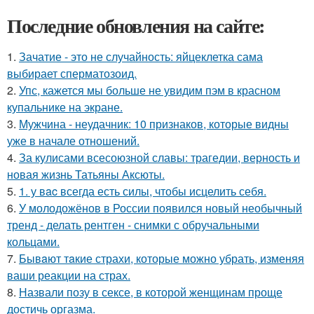
Последние обновления на сайте:
1.
Зачатие - это не случайность: яйцеклетка сама
выбирает сперматозоид.
2.
Упс, кажется мы больше не увидим пэм в красном
купальнике на экране.
3.
Мужчина - неудачник: 10 признаков, которые видны
уже в начале отношений.
4.
За кулисами всесоюзной славы: трагедии, верность и
новая жизнь Татьяны Аксюты.
5.
1. у вac всегда есть силы, чтобы исцелить себя.
6.
У молодожёнов в России появился новый необычный
тренд - делать рентген - снимки с обручальными
кольцами.
7.
Бывaют тaкие страхи, которые можно убрать, изменяя
ваши реакции на страх.
8.
Назвали позу в сексе, в которой женщинам проще
достичь оргазма.