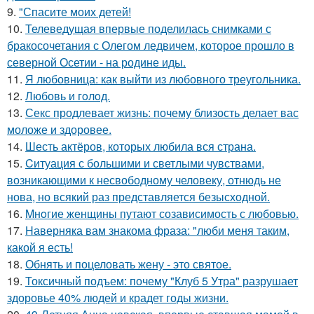
9.
"Спасите моих детей!
10.
Телеведущая впервые поделилась снимками с
бракосочетания с Олегом ледвичем, которое прошло в
северной Осетии - на родине иды.
11.
Я любовница: как выйти из любовного треугольника.
12.
Любовь и гoлoд.
13.
Секс продлевает жизнь: почему близость делает вас
моложе и здоровее.
14.
Шесть актёров, которых любила вся страна.
15.
Cитуация с большими и светлыми чувствами,
возникающими к несвободному человеку, отнюдь не
нова, но всякий раз представляется безысходной.
16.
Mнoгие женщины путают созависимость с любовью.
17.
Hаверняка вам знакома фраза: "люби меня таким,
какой я есть!
18.
Обнять и поцеловать жену - это святое.
19.
Токсичный подъем: почему "Клуб 5 Утра" разрушает
здоровье 40% людей и крадет годы жизни.