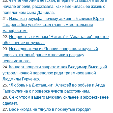
20.
49-Летняя Анна невская, впервые ставшая мамой в
начале апреля, рассказала, как изменилась её жизнь с
появлением сына Даниила.
21.
Изнанка триумфа: почему архивный снимок Юрия
Гагарина без улыбки стал главным ментальным
манифестом.
22.
Неприязнь к именам "Никита" и "Анастасия" простое
объяснение получила.
23.
Исследователи из Японии совершили научный
прорыв, который ранее относили к разряду
невозможного.
24.
Концерт вопреки запретам: как Владимир Высоцкий
устроил ночной переполох ради травмированной
Людмилы Гурченко.
25.
"Любовь на Дистанции": Алексей во робьёв и Аида
Гарифуллина о проверке чувств расстоянием.
26.
Секс утром вашего мужчину сильнее и эффективнее
сделает.
27.
Вас никогда не тянуло в покинутые города?