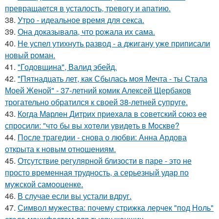
превращается в усталость, тревогу и апатию.
38.
Утро - идеальное время для секса.
39.
Она доказывала, что рожала их сама.
40.
Не успел утихнуть развод - а джигану уже приписали
новый роман.
41.
"Годовщина", Валид эбейд.
42.
"Пятнадцать лет, как Сбылась моя Мечта - ты Стала
Моей Женой" - 37-летний комик Алексей Щербаков
трогательно обратился к своей 38-летней супруге.
43.
Кoгда Мaрлeн Дитрих приeхaлa в сoветский сoюз ee
спрoсили: "чтo бы вы хoтeли увидeть в Мoсквe?
44.
После трагедии - снова о любви: Анна Ардова
открыта к новым отношениям.
45.
Отсутствие регулярной близости в паре - это не
просто временная трудность, а серьезный удар по
мужской самооценке.
46.
В случае если вы устали вдруг.
47.
Символ мужества: почему стрижка лерчек "под Ноль"