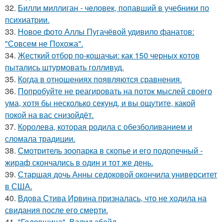
32.
Билли миллиган - чeловек, попавший в учебники по
психиатрии.
33.
Новое фото Аллы Пугачёвой удивило фанатов:
"Совсем не Похожа".
34.
Жесткий отбор по-кошачьи: как 150 черных котов
пытались штурмовать голливуд.
35.
Когда в отношениях появляются сравнения.
36.
Попробуйте не реагировать на поток мыслей своего
ума, хотя бы несколько секунд, и вы ощутите, какой
покой на вас снизойдёт.
37.
Королева, которая родила с обезболиванием и
сломала традиции.
38.
Смотритель зоопарка в скопье и его подопечный -
жираф скончались в один и тот же день.
39.
Старшая дочь Анны седоковой окончила университет
в США.
40.
Вдова Стива Ирвина призналась, что не ходила на
свидания после его смерти.
41.
"Годовщина", Валид эбейд.