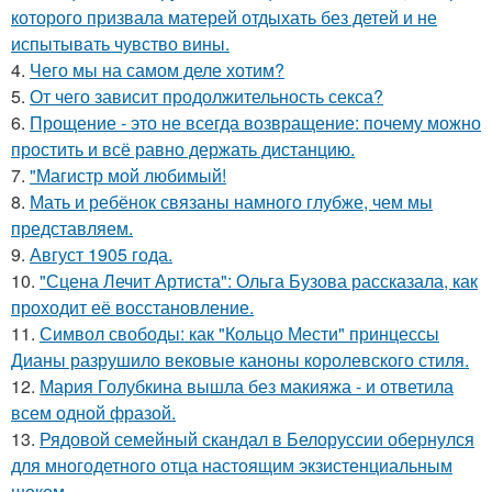
которого призвала матерей отдыхать без детей и не
испытывать чувство вины.
4.
Чего мы на самом деле хотим?
5.
От чего зависит продолжительность секса?
6.
Прощение - это не всегда возвращение: почему можно
простить и всё равно держать дистанцию.
7.
"Магистр мой любимый!
8.
Мать и ребёнок связаны намного глубже, чем мы
представляем.
9.
Август 1905 года.
10.
"Сцена Лечит Артиста": Ольга Бузова рассказала, как
проходит её восстановление.
11.
Символ свободы: как "Кольцо Мести" принцессы
Дианы разрушило вековые каноны королевского стиля.
12.
Мария Голубкина вышла без макияжа - и ответила
всем одной фразой.
13.
Рядовой семейный скандал в Белоруссии обернулся
для многодетного отца настоящим экзистенциальным
шоком.