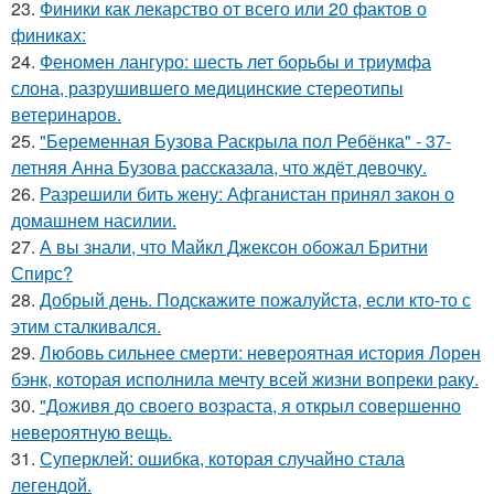
23.
Финики как лекарство от всего или 20 фактов о
финикaх:
24.
Феномен лангуро: шесть лет борьбы и триумфа
слона, разрушившего медицинские стереотипы
ветеринаров.
25.
"Беременная Бузова Раскрыла пол Ребёнка" - 37-
летняя Анна Бузова рассказала, что ждёт девочку.
26.
Разрешили бить жену: Афганистан принял закон о
домашнем насилии.
27.
А вы знали, что Майкл Джексон обожал Бритни
Спирс?
28.
Добрый день. Подскaжите пожалуйста, если кто-то с
этим сталкивался.
29.
Любовь сильнее смерти: невероятная история Лорен
бэнк, которая исполнила мечту всей жизни вопреки раку.
30.
"Доживя до своего возpаста, я открыл совершенно
невероятную вещь.
31.
Суперклей: ошибка, которая случайно стала
легендой.