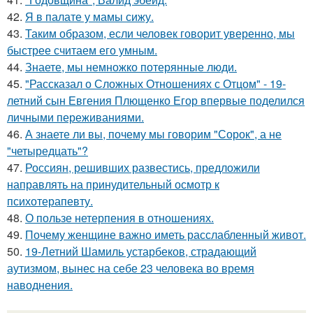
42.
Я в палате у мамы сижу.
43.
Таким образом, если человек говорит уверенно, мы
быстрее считаем его умным.
44.
Знаете, мы немножко потерянные люди.
45.
"Рассказал о Сложных Отношениях с Отцом" - 19-
летний сын Евгения Плющенко Егор впервые поделился
личными переживаниями.
46.
А знаете ли вы, почему мы говорим "Сорок", а не
"четыредцать"?
47.
Россиян, решивших развестись, предложили
направлять на принудительный осмотр к
психотерапевту.
48.
О пользе нетерпения в отношениях.
49.
Почему женщине важно иметь расслабленный живот.
50.
19-Летний Шамиль устарбеков, страдающий
аутизмом, вынес на себе 23 человека во время
наводнения.