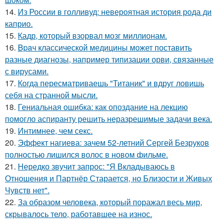
14.
Из России в голливуд: невероятная история рода ди
каприо.
15.
Кадр, который взорвал мозг миллионам.
16.
Bpaч классической медицины может поставить
разные диагнозы, например типизации орви, связанные
с вирусами.
17.
Когда пересматриваешь "Титаник" и вдруг ловишь
себя на странной мысли.
18.
Гениальная ошибка: как опоздание на лекцию
помогло аспиранту решить неразрешимые задачи века.
19.
Интимнее, чем секс.
20.
Эффект нагиева: зачем 52-летний Сергей Безруков
полностью лишился волос в новом фильме.
21.
Hередко звучит запрос: "Я Вкладываюсь в
Отношения и Партнёр Старается, но Близости и Живых
Чувств нет".
22.
За образом человека, который поражал весь мир,
скрывалось тело, работавшее на износ.