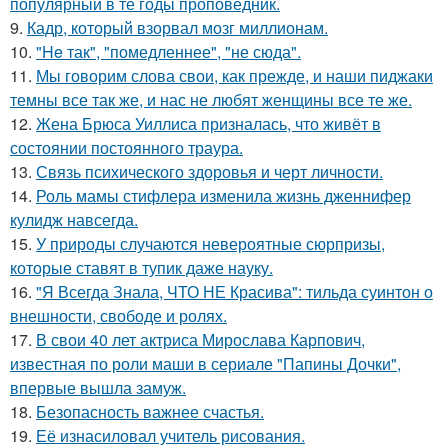
популярный в те годы проповедник.
9.
Кадр, который взорвал мозг миллионам.
10.
"He так", "помедленнее", "не сюда".
11.
Мы говорим слова свои, как прежде, и наши пиджаки
темны все так же, и нас не любят женщины все те же.
12.
Жена Брюса Уиллиса призналась, что живёт в
состоянии постоянного траура.
13.
Связь психического здоровья и черт личности.
14.
Роль мамы стифлера изменила жизнь дженнифер
кулидж навсегда.
15.
У природы случаются невероятные сюрпризы,
которые ставят в тупик даже науку.
16.
"Я Всегда Знала, ЧТО НЕ Красива": тильда суинтон о
внешности, свободе и ролях.
17.
В свои 40 лет актриса Мирослава Карпович,
известная по роли маши в сериале "Папины Дочки",
впервые вышла замуж.
18.
Безопасность важнее счастья.
19.
Её изнасиловал учитель рисования.