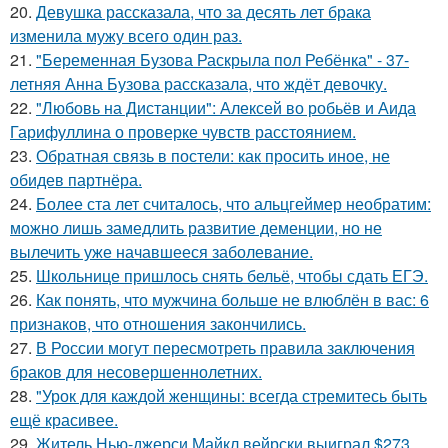
20.
Девушка рассказала, что за десять лет брака
изменила мужу всего один раз.
21.
"Беременная Бузова Раскрыла пол Ребёнка" - 37-
летняя Анна Бузова рассказала, что ждёт девочку.
22.
"Любовь на Дистанции": Алексей во робьёв и Аида
Гарифуллина о проверке чувств расстоянием.
23.
Обратная связь в постели: как просить иное, не
обидев партнёра.
24.
Более ста лет считалось, что альцгеймер необратим:
можно лишь замедлить развитие деменции, но не
вылечить уже начавшееся заболевание.
25.
Школьнице пришлось снять бельё, чтобы сдать ЕГЭ.
26.
Как понять, что мужчина больше не влюблён в вас: 6
признаков, что отношения закончились.
27.
В России могут пересмотреть правила заключения
браков для несовершеннолетних.
28.
"Урок для каждой женщины: всегда стремитесь быть
ещё красивее.
29.
Житель Нью-джерси Майкл вейрски выиграл $273