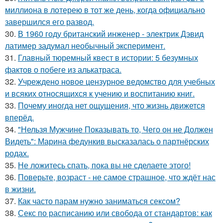
миллиона в лотерею в тот же день, когда официально
завершился его развод.
30.
В 1960 году британский инженер - электрик Дэвид
латимер задумал необычный эксперимент.
31.
Главный тюремный квест в истории: 5 безумных
фактов о побеге из алькатраса.
32.
Учреждено новое цензурное ведомство для учебных
и всяких относящихся к учению и воспитанию книг.
33.
Почему иногда нет ощущения, что жизнь движется
вперёд.
34.
"Нельзя Мужчине Показывать то, Чего он не Должен
Видеть": Марина федункив высказалась о партнёрских
родах.
35.
Не ложитесь спать, пока вы не сделаете этого!
36.
Поверьте, возраст - не самое страшное, что ждёт нас
в жизни.
37.
Как часто парам нужно заниматься сексом?
38.
Секс по расписанию или свобода от стандартов: как