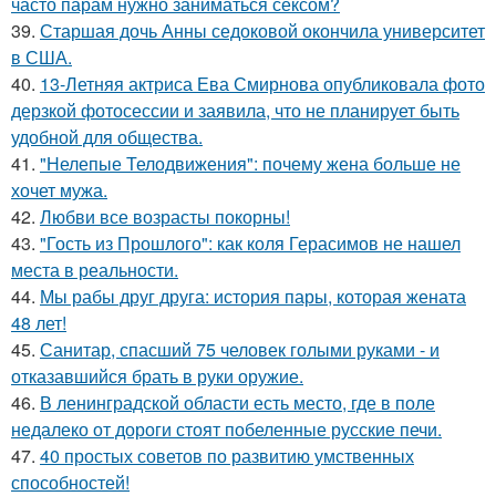
часто парам нужно заниматься сексом?
39.
Старшая дочь Анны седоковой окончила университет
в США.
40.
13-Летняя актриса Ева Смирнова опубликовала фото
дерзкой фотосессии и заявила, что не планирует быть
удобной для общества.
41.
"Нелепые Телодвижения": почему жена больше не
хочет мужа.
42.
Любви все возрасты покорны!
43.
"Гость из Прошлого": как коля Герасимов не нашел
места в реальности.
44.
Мы рабы друг друга: история пары, которая жената
48 лет!
45.
Санитар, спасший 75 человек голыми руками - и
отказавшийся брать в руки оружие.
46.
В ленинградской области есть место, где в поле
недалеко от дороги стоят побеленные русские печи.
47.
40 простых советов по развитию умственных
способностей!