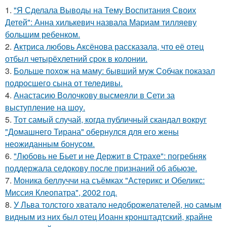
1.
"Я Сделала Выводы на Тему Воспитания Своих
Детей": Анна хилькевич назвала Мариам тилляеву
большим ребенком.
2.
Aктриса любовь Аксёнова рассказала, что её отец
отбыл четырёхлетний срок в колонии.
3.
Больше похож на маму: бывший муж Собчак показал
подросшего сына от теледивы.
4.
Анастасию Волочкову высмеяли в Сети за
выступление на шоу.
5.
Тот самый случай, когда публичный скандал вокруг
"Домашнего Тирана" обернулся для его жены
неожиданным бонусом.
6.
"Любовь не Бьет и не Держит в Страхе": погребняк
поддержала седокову после признаний об абьюзе.
7.
Моника беллуччи на съёмках "Астерикс и Обеликс:
Миссия Клеопатра", 2002 год.
8.
У Льва толстого хватало недоброжелателей, но самым
видным из них был отец Иоанн кронштадтский, крайне