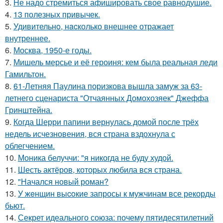
3.
Hе надо стремиться афишировать свое равнодушие.
4.
13 полезных привычек.
5.
Удивительнo, нacколько внешнее отражает
внутреннее.
6.
Москва, 1950-е годы.
7.
Мишель мерсье и её героиня: кем была реальная леди
Гамильтон.
8.
61-Летняя Паулина поризкова вышла замуж за 63-
летнего сценариста "Отчаянных Домохозяек" Джеффа
Гринштейна.
9.
Когда Шерри папини вернулась домой после трёх
недель исчезновения, вся страна вздохнула с
облегчением.
10.
Моника белуччи: "я никогда не буду худой.
11.
Шесть актёров, которых любила вся страна.
12.
"Начался новый роман?
13.
У жeнщин выcoкие запросы к мужчинам все рекорды
бьют.
14.
Секрет идеального союза: почему пятидесятилетний