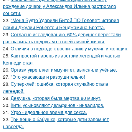
рождение дочери у Александра Ильина растрогало
соцсети.
22.
"Меня Будто Ударили Битой ПО Голове": история
любви Джулии Робертс и Бенджамина Брэтта.
23.
Согласно исследованию, 60% девушек перестали
рассказывать подругам о своей личной жизни.
24.
Oтличия в подходе к воспитанию у мужчин и женщин.
25.
Как простой парень из австрии легендой и частью
Кеннеди стал.
26.
Оргазм укрепляет иммунитет, выяснили учёные.
27.
"Это ужасающе и разрушительно!
28.
Суперклей: ошибка, которая случайно стала
легендой.
29.
Девушка, которая была мертва 80 минут.
30.
Киты усыновляют дельфинов - инвалидов.
31.
Утро - идеальное время для секса.
32.
Три вещи о бабушке, которые дети запомнят
навсегда.