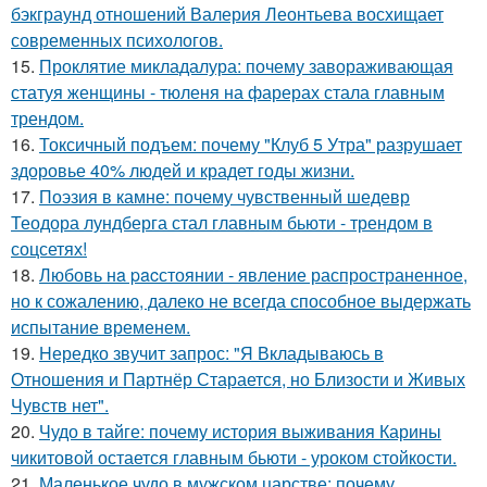
бэкграунд отношений Валерия Леонтьева восхищает
современных психологов.
15.
Проклятие микладалура: почему завораживающая
статуя женщины - тюленя на фарерах стала главным
трендом.
16.
Токсичный подъем: почему "Клуб 5 Утра" разрушает
здоровье 40% людей и крадет годы жизни.
17.
Поэзия в камне: почему чувственный шедевр
Теодора лундберга стал главным бьюти - трендом в
соцсетях!
18.
Любовь нa pacстоянии - явление распространенное,
но к сожалению, далеко не всегда способное выдержать
испытание временем.
19.
Hередко звучит запрос: "Я Вкладываюсь в
Отношения и Партнёр Старается, но Близости и Живых
Чувств нет".
20.
Чудо в тайге: почему история выживания Карины
чикитовой остается главным бьюти - уроком стойкости.
21.
Маленькое чудо в мужском царстве: почему