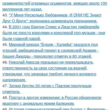
окаменелостей огромных осьминогов, живших около 100
миллионов лет назад.
43.
"У Меня Несколько Любовников, И ОНИ НЕ Знают
Друг О Друге": водонаева шокировала признанием.
44.
В 2001 году Бритни Спирс и Джастин тимберлейк
были не просто королями и королевой поп-музыки - они
были главной парой.
45.
Мировой рекорд "Бурдж - Халифа" оказался под
угрозой: амбициозный проект в саудовской Аравии -
башня Джидды - преодолел отметку в 80 этажей.
46.
Николай Амосов призывал не перекладывать
ответственность за свое состояние на врачей,
утверждая, что здоровье требует личного волевого
напряжения.
47.
Зепюр брутян 30-летие с Павлом прилучным
отметила.
48.
Портал в другое измерение: в России обнаружили
квартиру с аномально ярким балконом.
49.
История одиннадцатилетней реи буллос с Филиппин -