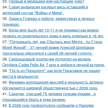
33.
Прорыв в медицине или настоящее чудо?
34.
Сарик андреасян раскрыл весь оставшийся
актерский состав "Войны и Мира".
35.
Лариса Гузеева о работе, режиссерах и личных
границах.
36.
Когда мне было лет 10-11 я не понимал как можно
уезжать из родительского дома и жить отдельно в 18 лет.
37.
"Пятнадцать лет, как Сбылась моя Мечта - ты Стала
Моей Женой" - 37-летний комик Алексей Щербаков
трогательно обратился к своей 38-летней супруге.
38.
Сверхщедрый подписчик потратил на модель
Onlyfans Софи Рейн $4, 7 млн и добился личной встречи.
39.
"Гость из Прошлого": как коля Герасимов не нашел
места в реальности.
40.
Феномен воплощения мыслей в реальность активно
обсуждается широкой общественностью с 2006 года.
41.
Санитар, спасший 75 человек голыми руками - и
отказавшийся брать в руки оружие.
42.
В 2026 году палеонтологи сообщили о Находке