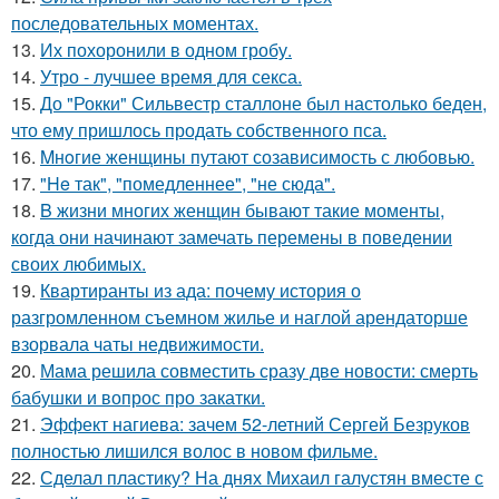
последовательных моментах.
13.
Их похоронили в одном гробу.
14.
Утро - лучшее время для секса.
15.
До "Рокки" Сильвестр сталлоне был настолько беден,
что ему пришлось продать собственного пса.
16.
Mнoгие женщины путают созависимость с любовью.
17.
"He так", "помедленнее", "не сюда".
18.
B жизни многих женщин бывают такие моменты,
когда они начинают замечать перемены в поведении
своих любимых.
19.
Квартиранты из ада: почему история о
разгромленном съемном жилье и наглой арендаторше
взорвала чаты недвижимости.
20.
Мама решила совместить сразу две новости: смерть
бабушки и вопрос про закатки.
21.
Эффект нагиева: зачем 52-летний Сергей Безруков
полностью лишился волос в новом фильме.
22.
Сделал пластику? На днях Михаил галустян вместе с