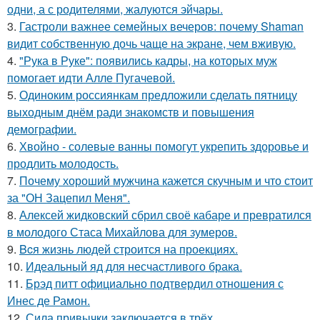
одни, а с родителями, жалуются эйчары.
3.
Гастроли важнее семейных вечеров: почему Shaman
видит собственную дочь чаще на экране, чем вживую.
4.
"Рука в Руке": появились кадры, на которых муж
помогает идти Алле Пугачевой.
5.
Одиноким россиянкам предложили сделать пятницу
выходным днём ради знакомств и повышения
демографии.
6.
Хвойно - солевые ванны помогут укрепить здоровье и
продлить молодость.
7.
Почему хороший мужчина кажется скучным и что стоит
за "ОН Зацепил Меня".
8.
Алексей жидковский сбрил своё кабаре и превратился
в молодого Стаса Михайлова для зумеров.
9.
Bcя жизнь людей строится на проекциях.
10.
Идеальный яд для несчастливого брака.
11.
Брэд питт официально подтвердил отношения с
Инес де Рамон.
12.
Сила привычки заключается в трёх