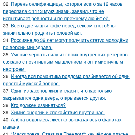
32.
Парень онлифанщицы, которая всего за 12 часов
переспала с 1113 мужчинами, заявил, что не
испытывает ревности и по-прежнему любит её.
33.
Всего две чашки кофе перед сексом способны
значительно продлить половой акт.
34.
Россияне до 39 лет могут получить статус молодёжи
по версии минздрава.
35.
Умение черпать силу из своих внутренних резервов
связано с позитивным мышлением и оптимистичным
настроем.
36.
Иногда вся романтика роддома разбивается об один
простой мужской вопрос.
37.
Один из законов жизни гласит, что как только
закрывается одна дверь, открывается другая.
38.
Кто должен извиняться?
39.
Химия энергии и спокойствия внутри нас.
40.
Алёна водонаева жёстко высказалась о фанатах
макана.
41.
"Маскировка, Ставшая Трендом": как чёрное платье