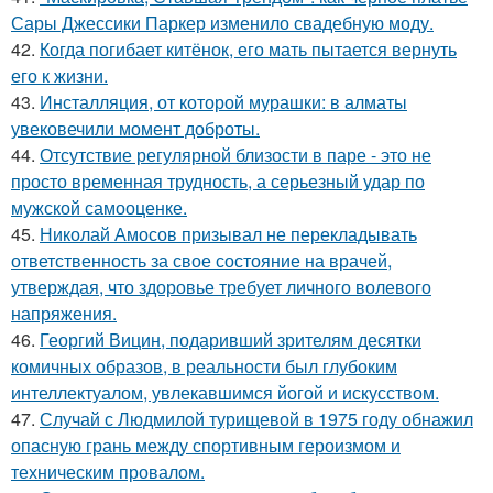
Сары Джессики Паркер изменило свадебную моду.
42.
Когда погибает китёнок, его мать пытается вернуть
его к жизни.
43.
Инсталляция, от которой мурашки: в алматы
увековечили момент доброты.
44.
Отсутствие регулярной близости в паре - это не
просто временная трудность, а серьезный удар по
мужской самооценке.
45.
Николай Амосов призывал не перекладывать
ответственность за свое состояние на врачей,
утверждая, что здоровье требует личного волевого
напряжения.
46.
Георгий Вицин, подаривший зрителям десятки
комичных образов, в реальности был глубоким
интеллектуалом, увлекавшимся йогой и искусством.
47.
Случай с Людмилой турищевой в 1975 году обнажил
опасную грань между спортивным героизмом и
техническим провалом.