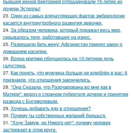
бывшей женой Викторией отпраздновали 15-летие их
дочери Эстеллы!
23.
Один из самых впечатляющих фактов эмбриологии
касается внутриутробного развития девочки.
24.
За образом человека, который поражал весь мир,
скрывалось тело, работавшее на износ.
25.
Разрешили бить жену: Афганистан принял закон о
домашнем насилии.
26.
Волна критики обрушилась на 13-летнюю дочь
галустяна.
27.
Как понять, что мужчина больше не влюблён в вас: 6
признаков, что отношения закончились.
28.
"Она Сказала, что Разочарована во мне как в
Матери": мороз о сложном пубертате дочери и принятии
развода с Богомоловым.
29.
Хочешь добавить яду в отношения?
30.
Почему ты собственных желаний боишься.
31.
"Хочу Замуж, но Никого нет": почему человек
застревает в этом круге.