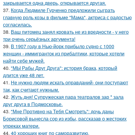
закрывается одна дверь, открывается другая.
37.
Когда Людмиле Гурченко предложили сыграть
главную роль козы в фильме "Мама", актриса с радостью
согласилась.
38.
Ваш питомец занял кровать не из вредности - у него
три очень серьёзных аргумента!
39.
В 1907 году в Нью-йорк прибыло судно с 1000
женщин - иммигранток из прибалтики, которые хотели
найти себе мужей.
40.
"МЫ Рабы Друг Друга": история брака, который
длится уже 48 лет.
41.
Не нужно людям искать оправданий- они поступают
так, как считают нужным.
42.
Жуть дня! Супружеская пара театралов зар * зала
друг друга в Подмосковье.
43.
"Мне Противно на Тебя Смотреть": дочь даны
Борисовой вынесла сор из избы, рассказав о жестоких
упреках матери.
44.
40 хороших книг по саморазвитию.