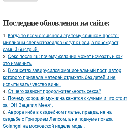
Последние обновления на сайте:
1.
Когда-то всем объясняли эту тему слишком просто:
миллионы сперматозоидов бегут к цели, а побеждает
самый быстрый.
2.
Секс после 45: почему желание может исчезать и как
это изменить.
3.
В соцсетях завирусился эмоциональный пост, автор
которого призвала матерей отдыхать без детей и не
испытывать чувство вины.
4.
От чего зависит продолжительность секса?
5.
Почему хороший мужчина кажется скучным и что стоит
за "ОН Зацепил Меня".
6.
Аврора киба в свадебном платье, правда, не на
свадьбе с Григорием Лепсом, а на подиуме показа
Solangel на московской неделе моды.