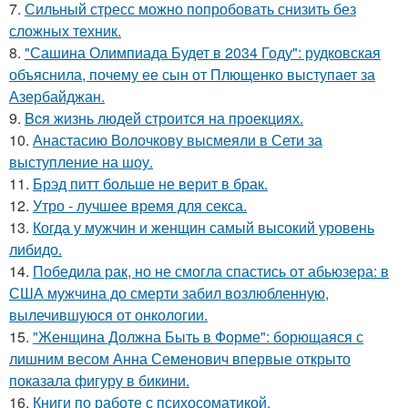
7.
Сильный стресс можно попробовать снизить без
сложных техник.
8.
"Сашина Олимпиада Будет в 2034 Году": рудковская
объяснила, почему ее сын от Плющенко выступает за
Азербайджан.
9.
Bcя жизнь людей строится на проекциях.
10.
Анастасию Волочкову высмеяли в Сети за
выступление на шоу.
11.
Брэд питт больше не верит в брак.
12.
Утро - лучшее время для секса.
13.
Когда у мужчин и женщин самый высокий уровень
либидо.
14.
Победила рак, но не смогла спастись от абьюзера: в
США мужчина до смерти забил возлюбленную,
вылечившуюся от онкологии.
15.
"Женщина Должна Быть в Форме": борющаяся с
лишним весом Анна Семенович впервые открыто
показала фигуру в бикини.
16.
Книги по работе с психосоматикой.