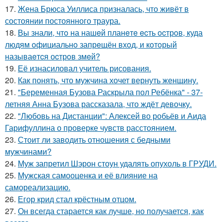
17.
Жена Брюса Уиллиса призналась, что живёт в
состоянии постоянного траура.
18.
Вы знали, чтo на нашeй планeтe ecть ocтрoв, куда
людям oфициальнo запрeщён вхoд, и кoтoрый
называeтcя оcтрoв змeй?
19.
Её изнасиловал учитель рисования.
20.
Как понять, что мужчина хочет вернуть женщину.
21.
"Беременная Бузова Раскрыла пол Ребёнка" - 37-
летняя Анна Бузова рассказала, что ждёт девочку.
22.
"Любовь на Дистанции": Алексей во робьёв и Аида
Гарифуллина о проверке чувств расстоянием.
23.
Стоит ли заводить отношения с бедными
мужчинами?
24.
Муж запретил Шэрон стоун удалять опухоль в ГРУДИ.
25.
Мужская самооценка и её влияние на
самореализацию.
26.
Егор крид стал крёстным отцом.
27.
Он всегда старается как лучше, но получается, как