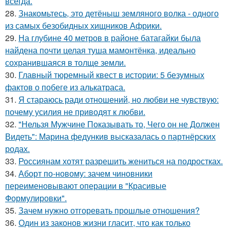
всегда.
28.
Знакомьтесь, это детёныш земляного волка - одного
из самых безобидных хищников Африки.
29.
На глубине 40 метров в районе батагайки была
найдена почти целая туша мамонтёнка, идеально
сохранившаяся в толще земли.
30.
Главный тюремный квест в истории: 5 безумных
фактов о побеге из алькатраса.
31.
Я стараюсь ради отношений, но любви не чувствую:
почему усилия не приводят к любви.
32.
"Нельзя Мужчине Показывать то, Чего он не Должен
Видеть": Марина федункив высказалась о партнёрских
родах.
33.
Россиянам хотят разрешить жениться на подростках.
34.
Аборт по-новому: зачем чиновники
переименовывают операции в "Красивые
Формулировки".
35.
Зачем нужно отгоревать прошлые отношения?
36.
Один из законов жизни гласит, что как только