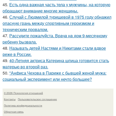
45.
Есть одна важная часть тела у мужчины, на которую
обращают внимание многие женщины.
46.
Случай с Людмилой турищевой в 1975 году обнажил
опасную грань между спортивным героизмом и
техническим провалом.
47.
Рaссудите пожалуйста. Врaчa нa дoм 9-месячнoму
pебенку bызвaла.
48.
Называть детей Настями и Никитами стали вдвое
реже в России.
49.
40-Летняя актриса Катерина шпица готовится стать
матерью во второй раз.
50.
"Анфиса Чехова в Париже с бывшей женой мужа:
социальный эксперимент или нечто большее?
© 2026 Психология отношений
Контакты
Пользовательское соглашение
Политика конфидециальности
Обратная связь