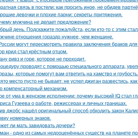
ратная связь в постели: как просить иное, не обидев партнё
рошие девочки и плохие парни: секреты притяжения.
чему мужчина не делает предложение?
брый день. Подскaжите пожалуйста, если кто-то с этим стал
жчине отношения гораздо нужнее, чем женщине.
России могут пересмотреть правила заключения браков дл
ор крид стал крёстным отцом.
ану ривз и горе, которое не проходит.
оцедуру проводят с помощью специального аппарата, увел
фразы, которые помогут вам ответить на хамство и грубость
ято место пусто не бывает: не успел джиган развестись, ка
о компенсаторный механизм.
ре от ума в женском исполнении: почему высокий IQ стал г
риса Гузеева о работе, режиссерах и личных границах.
ив джобс нашёл оригинальный способ обходить закон Кали
овку номерных знаков.
жет ли мать завидовать дочери?
ман - одно из самых недооценённых существ на планете по