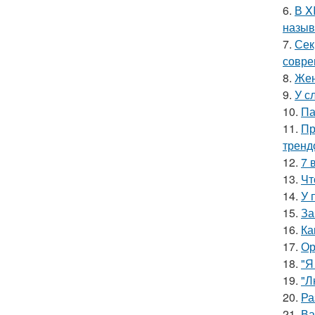
6.
В X
назыв
7.
Сек
совре
8.
Жен
9.
У с
10.
Па
11.
Пр
тренд
12.
7 
13.
Чт
14.
У 
15.
За
16.
Ка
17.
Ор
18.
"Я
19.
"Л
20.
Ра
21.
Ва