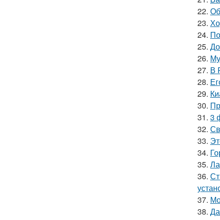
22.
Об
23.
Хо
24.
По
25.
До
26.
Му
27.
В 
28.
Ег
29.
Ки
30.
Пр
31.
3 
32.
Св
33.
Эт
34.
Го
35.
Ла
36.
Ст
устан
37.
Мо
38.
Да