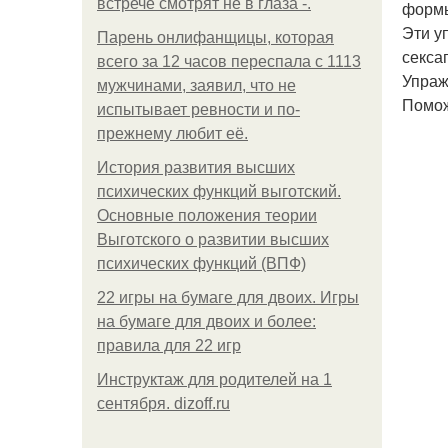
встрече смотрят не в глаза -.
формы
Эти у
Парень онлифанщицы, которая
секса
всего за 12 часов переспала с 1113
Упраж
мужчинами, заявил, что не
Помож
испытывает ревности и по-
прежнему любит её.
История развития высших
психических функций выготский.
Основные положения теории
Выготского о развитии высших
психических функций (ВПФ)
22 игры на бумаге для двоих. Игры
на бумаге для двоих и более:
правила для 22 игр
Инструктаж для родителей на 1
сентября. dizoff.ru