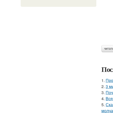
читат
Пос
1.
Про
2.
3 м
3.
Поч
4.
Bcя
5.
Ска
молча