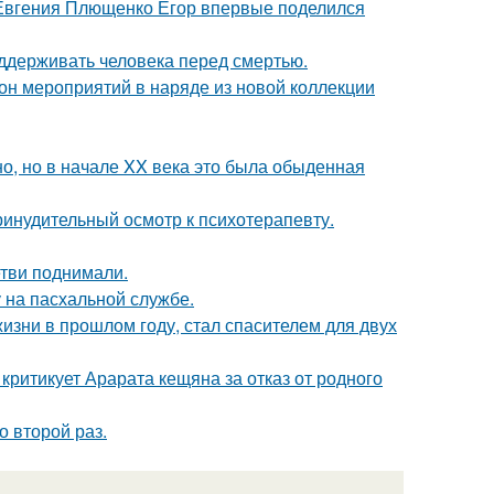
 Евгения Плющенко Егор впервые поделился
оддерживать человека перед смертью.
зон мероприятий в наряде из новой коллекции
о, но в начале XX века это была обыденная
инудительный осмотр к психотерапевту.
етви поднимали.
 на пасхальной службе.
изни в прошлом году, стал спасителем для двух
ритикует Арарата кещяна за отказ от родного
о второй раз.