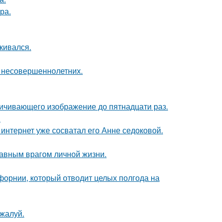
ра.
кивался.
я несовершеннолетних.
ичивающего изображение до пятнадцати раз.
.
к интернет уже сосватал его Анне седоковой.
лавным врагом личной жизни.
форнии, который отводит целых полгода на
жалуй.