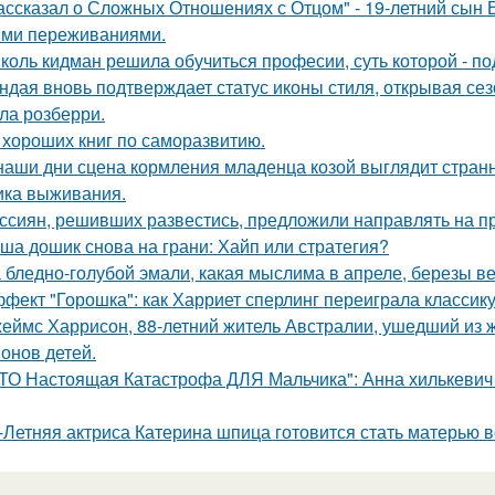
ассказал о Сложных Отношениях с Отцом" - 19-летний сын
ми переживаниями.
коль кидман решила обучиться професии, суть которой - п
ндая вновь подтверждает статус иконы стиля, открывая се
ла розберри.
 хороших книг по саморазвитию.
наши дни сцена кормления младенца козой выглядит странн
ика выживания.
ссиян, решивших развестись, предложили направлять на пр
ша дошик снова на грани: Хайп или стратегия?
 бледно-голубой эмали, какая мыслима в апреле, березы в
фект "Горошка": как Харриет сперлинг переиграла классику
еймс Харрисон, 88-летний житель Австралии, ушедший из ж
онов детей.
ТО Настоящая Катастрофа ДЛЯ Мальчика": Анна хилькевич к
-Летняя актриса Катерина шпица готовится стать матерью в