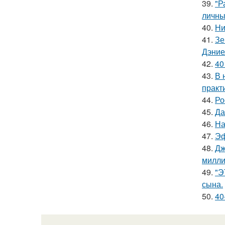
39.
"Р
личны
40.
Ни
41.
Зе
Дэние
42.
40
43.
В 
практ
44.
Ро
45.
Да
46.
На
47.
Эф
48.
Дж
милли
49.
"Э
сына.
50.
40