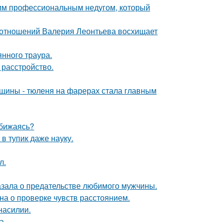
щим профессиональным недугом, который
д отношений Валерия Леонтьева восхищает
нного траура.
расстройство.
щины - тюленя на фарерах стала главным
обижаясь?
в тупик даже науку.
л.
казала о предательстве любимого мужчины.
на о проверке чувств расстоянием.
насилии.
а.