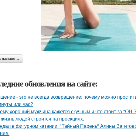
ь дальше →
ледние обновления на сайте:
щение - это не всегда возвращение: почему можно простит
инуты или час?
ему хороший мужчина кажется скучным и что стоит за "ОН 
 жизнь людей строится на проекциях.
ндал в фигурном катании: "Тайный Парень" Алины Загитовой
ние.