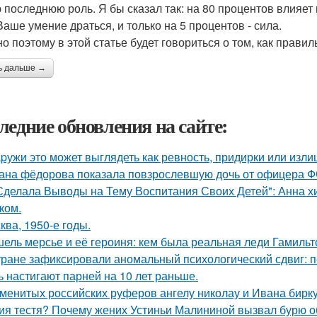
 последнюю роль. Я бы сказал так: на 80 процентов влияет п
Ваше умение драться, и только на 5 процентов - сила.
о поэтому в этой статье будет говориться о том, как правил
ь дальше →
ледние обновления на сайте:
pужи это может выглядеть как ревность, придирки или изли
ана фёдорова показала повзрослевшую дочь от офицера Ф
Сделала Выводы на Тему Воспитания Своих Детей": Анна 
ком.
ква, 1950-е годы.
ель мерсье и её героиня: кем была реальная леди Гамильт
тране зафиксировали аномальный психологический сдвиг: п
ь настигают парней на 10 лет раньше.
менитых российских руферов ангелу николау и Ивана биркус
ия тестя? Почему жених Устиньи Малининой вызвал бурю о