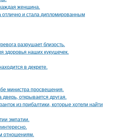
 каждая женщина.
а отлично и стала дипломированным
ревога разрушает близость.
ия здоровья наших кукушечек.
находится в декрете.
ьбе министра просвещения.
а дверь, открывается другая.
ранток из прибалтики, которые хотели найти
тии эмпатии.
еинтересно.
ым отношениям.