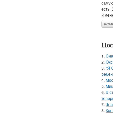
самую
есть, 
Именн
читат
Пос
1.
Cна
2.
Окс
3.
"Я 
ребен
4.
Мос
5.
Миш
6.
В с
тепер
7.
Зна
8.
Коп