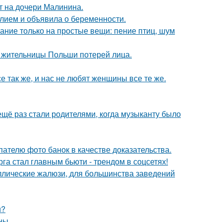
ит на дочери Малинина.
лием и объявила о беременности.
ание только на простые вещи: пение птиц, шум
я жительницы Польши потерей лица.
е так же, и нас не любят женщины все те же.
ещё раз стали родителями, когда музыканту было
ателю фото банок в качестве доказательства.
га стал главным бьюти - трендом в соцсетях!
аллические жалюзи, для большинства заведений
и?
ны.