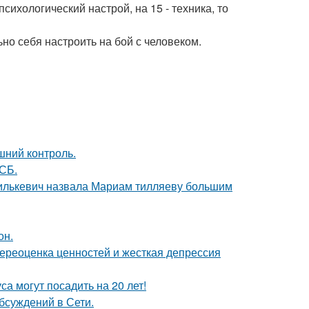
сихологический настрой, на 15 - техника, то
ьно себя настроить на бой с человеком.
шний контроль.
СБ.
хилькевич назвала Мариам тилляеву большим
он.
ереоценка ценностей и жесткая депрессия
а могут посадить на 20 лет!
бсуждений в Сети.