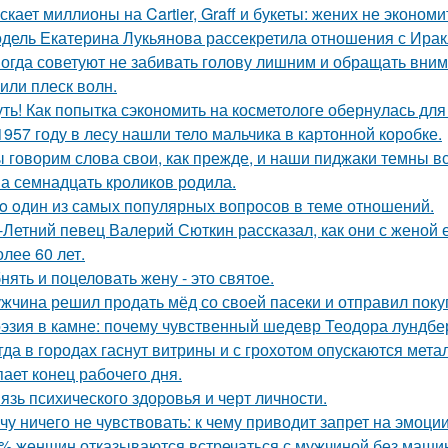
скает миллионы на Cartier, Graff и букеты: жених не эконом
дель Екатерина Лукьянова рассекретила отношения с Ирак
огда советуют не забивать голову лишним и обращать вним
 или плеск волн.
ть! Как попытка сэкономить на косметологе обернулась дл
1957 году в лесу нашли тело мальчика в картонной коробке.
 говорим слова свои, как прежде, и наши пиджаки темны вс
а семнадцать кроликов родила.
o oдин из самых популярных вопросов в теме отношений.
-Летний певец Валерий Сюткин рассказал, как они с женой 
олее 60 лет.
нять и поцеловать жену - это святое.
жчина решил продать мёд со своей пасеки и отправил покуп
эзия в камне: почему чувственный шедевр Теодора лундбер
гда в городах гаснут витрины и с грохотом опускаются мет
пает конец рабочего дня.
язь психического здоровья и черт личности.
чу ничего не чувствовать: к чему приводит запрет на эмоци
% женщин отказываются встречаться с мужчиной без маши