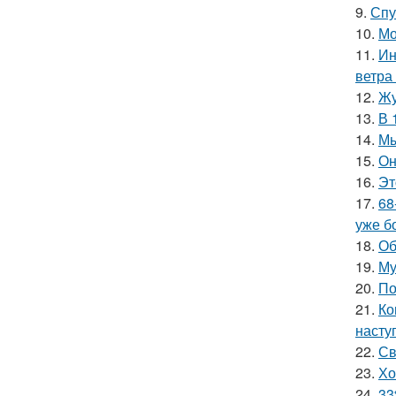
9.
Спу
10.
Мо
11.
Ин
ветра
12.
Жу
13.
В 
14.
Мы
15.
Он
16.
Эт
17.
68
уже б
18.
Об
19.
Му
20.
По
21.
Ко
насту
22.
Св
23.
Хо
24.
33