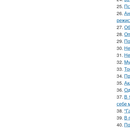
25.
Пс
26.
Ан
режис
27.
Об
28.
Оп
29.
По
30.
Не
31.
Не
32.
Му
33.
То
34.
Пр
35.
Ак
36.
Од
37.
В 
себе 
38.
"Г
39.
В 
40.
По