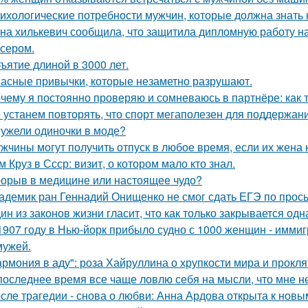
ихологические потребности мужчин, которые должна знать
на хилькевич сообщила, что защитила дипломную работу н
сером.
ъятие длиной в 3000 лет.
асные привычки, которые незаметно разрушают.
чему я постоянно проверяю и сомневаюсь в партнёре: как т
 устанем повторять, что спорт мегаполезен для поддержан
ужели одиночки в моде?
жчины могут получить отпуск в любое время, если их жена 
м Круз в Ссср: визит, о котором мало кто знал.
орыв в медицине или настоящее чудо?
адемик ран Геннадий Онищенко не смог сдать ЕГЭ по прос
ин из законов жизни гласит, что как только закрывается одн
1907 году в Нью-йорк прибыло судно с 1000 женщин - иммиг
мужей.
армония в аду": роза Хайруллина о хрупкости мира и прокля
последнее время все чаще ловлю себя на мысли, что мне н
сле трагедии - снова о любви: Анна Ардова открыта к нов