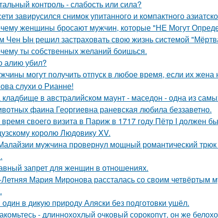
тальный контроль - слабость или сила?
сети завирусился снимок упитанного и компактного азиатско
чему женщины бросают мужчин, которые "НЕ Могут Опреде
м Чен Ын решил застраховать свою жизнь системой "Мёртва
чему ты собственных желаний боишься.
о алию убил?
жчины могут получить отпуск в любое время, если их жена 
ова слухи о Рианне!
 кладбище в австpалийском маунт - маседон - одна из самы
вотных фаина Георгиевна раневская любила беззаветно.
 время своего визита в Париж в 1717 году Пётр I должен б
узскому королю Людовику XV.
Малайзии мужчина провернул мощный романтический трюк -
.
авный запрет для женщин в отношениях.
-Летняя Мария Миронова рассталась со своим четвёртым м
.
 один в дикую природу Аляски без подготовки ушёл.
акомьтесь - длиннохохлый очковый сорокопут, он же белохо