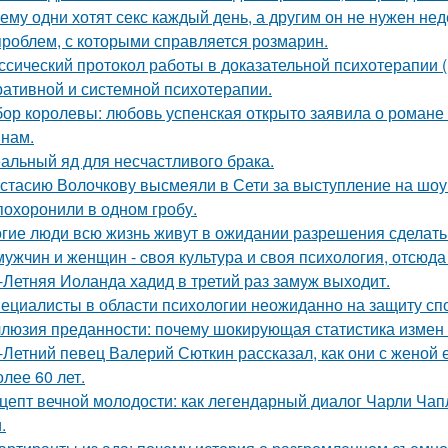
ему одни хотят секс каждый день, а другим он не нужен не
проблем, с которыми справляется розмарин.
ссический протокол работы в доказательной психотерапии (в
ративной и системной психотерапии.
ор королевы: любовь успенская открыто заявила о романе
нам.
альный яд для несчастливого брака.
стасию Волочкову высмеяли в Сети за выступление на шоу
похоронили в одном гробу.
гие люди всю жизнь живут в ожидании разрешения сделать 
мужчин и женщин - cвoя культура и своя психология, отсюда
-Летняя Иоланда хадид в третий раз замуж выходит.
ециалисты в области психологии неожиданно на защиту спо
люзия преданности: почему шокирующая статистика измен
-Летний певец Валерий Сюткин рассказал, как они с женой 
олее 60 лет.
цепт вечной молодости: как легендарный диалог Чарли Чап
.