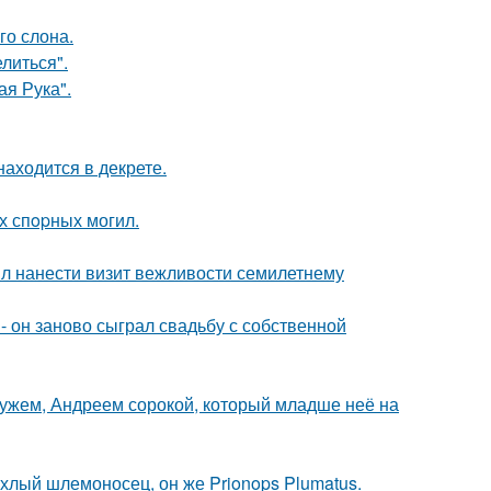
го слона.
литься".
я Рука".
находится в декрете.
х спopных могил.
ыл нанести визит вежливости семилетнему
 он заново сыграл свадьбу с собственной
ужем, Андреем сорокой, который младше неё на
хлый шлемоносец, он же Prionops Plumatus.