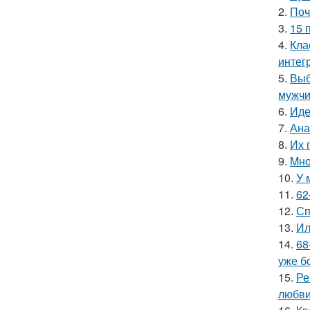
2.
Поч
3.
15 
4.
Кла
интег
5.
Выб
мужчи
6.
Иде
7.
Ана
8.
Их 
9.
Mно
10.
У 
11.
62
12.
Сп
13.
Ил
14.
68
уже б
15.
Ре
любви