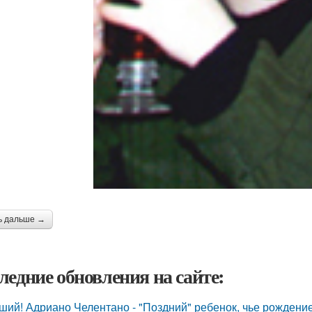
ь дальше →
ледние обновления на сайте:
ший! Адриано Челентано - "Поздний" ребенок, чье рождени