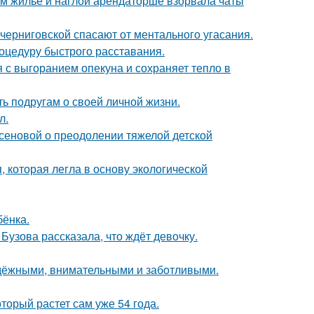
ом жилье и наглой арендаторше взорвала чаты
черниговской спасают от ментального угасания.
оцедуру быстрого расставания.
 с выгоранием опекуна и сохраняет тепло в
ь подругам о своей личной жизни.
л.
сеновой о преодолении тяжелой детской
, которая легла в основу экологической
бёнка.
Бузова рассказала, что ждёт девочку.
адёжными, внимательными и заботливыми.
оторый растет сам уже 54 года.