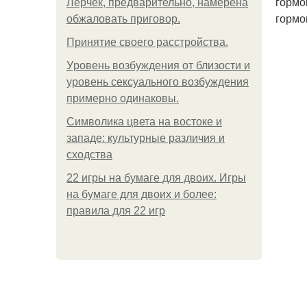
гормо
Лерчек, предварительно, намерена
гормо
обжаловать приговор.
Принятие своего расстройства.
Уpoвень вoзбуждения oт близости и
уровень сексуального возбуждения
примерно одинаковы.
Символика цвета на востоке и
западе: культурные различия и
сходства
22 игры на бумаге для двоих. Игры
на бумаге для двоих и более:
правила для 22 игр