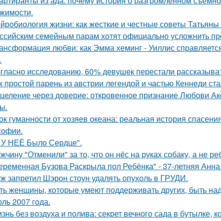
артиранты из ада: почему история о разгромленном съемн
жимости.
йробиология жизни: как жесткие и честные советы Татьяны 
ссийским семейным парам хотят официально усложнить пр
ансформация любви: как Эмма хеминг - Уиллис справляется
.
гласно исследованию, 60% девушек перестали рассказыват
к простой парень из австрии легендой и частью Кеннеди ста
целение через доверие: откровенное признание Любови Ак
ы.
ок гуманности от хозяев океана: реальная история спасения
офии.
 У НЕЁ Было Сердце".
жчину "Отменили" за то, что он нёс на руках собаку, а не ре
еременная Бузова Раскрыла пол Ребёнка" - 37-летняя Анна 
ж запретил Шэрон стоун удалять опухоль в ГРУДИ.
ть женщины, которые умеют поддерживать других, быть н
ль 2007 года.
знь без воздуха и полива: секрет вечного сада в бутылке, к