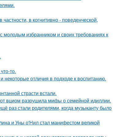
делями.
 частности, в когнитивно - поведенческой,
 с молодым избранником и своих требованиях к
.
что-то.
 и некоторые отличия в подходе к воспитанию.
нтанной страсти встали.
 от вциом разрушила мифы о семейной идиллии.
ещё раз стали родителями, когда музыканту было
лина и Уны о'Нил стал манифестом великой