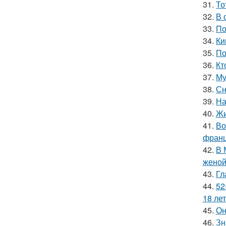
31.
То
32.
В 
33.
По
34.
Ки
35.
По
36.
Кт
37.
Му
38.
Сн
39.
На
40.
Жи
41.
Во
франц
42.
В 
женой
43.
Гл
44.
52
18 лет
45.
Он
46.
Зн