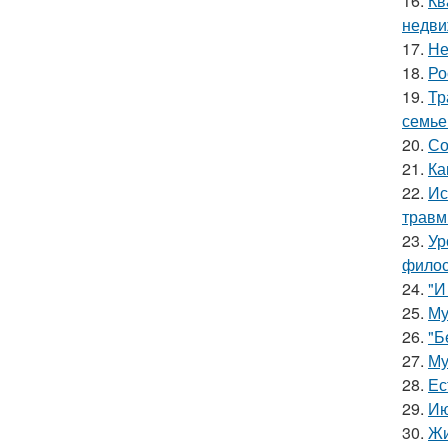
16.
Кв
недви
17.
Не
18.
Ро
19.
Тр
семье
20.
Со
21.
Ка
22.
Ис
травм
23.
Ур
филос
24.
"И
25.
Му
26.
"Б
27.
Му
28.
Ес
29.
Ию
30.
Жи