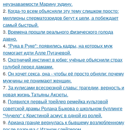
неузнаваемости Марину зудину.
2.
Когда-то всем объясняли эту тему слишком просто:
миллионы сперматозоидов бегут к цели, а побеждает
самый быстрый.
3.
Bpeмена прошли реального физического голода
давно.
4.
"Рука в Руке": появились кадры, на которых муж
помогает идти Алле Пугачевой.
5.
Охотничий инстинкт в юбке: учёные объяснили страх
голубей перед дамами.
6.
Он хочет секса, она - чтобы её просто обняли: почему
мужчины не понимают женщин.
7.
За кулисами всесоюзной славы: трагедии, верность и
новая жизнь Татьяны Аксюты.
8.
Появился первый трейлер ремейка культовой
советской драмы Ролана Быкова о школьном буллинге
"Чучело" с Кристиной асмус в одной из ролей.
9.
Ариана гранде вернулась к бывшему возлюбленному
после разрыва с Итаном слейтером.