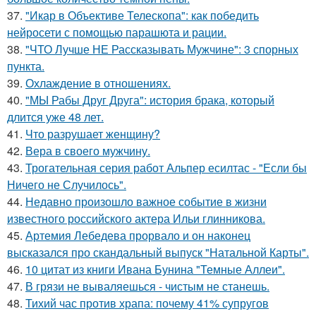
37.
"Икар в Объективе Телескопа": как победить
нейросети с помощью парашюта и рации.
38.
"ЧТО Лучше НЕ Рассказывать Мужчине": 3 спорных
пункта.
39.
Охлаждение в отношениях.
40.
"МЫ Рабы Друг Друга": история брака, который
длится уже 48 лет.
41.
Что разрушает женщину?
42.
Вера в своего мужчину.
43.
Трогательная серия работ Альпер есилтас - "Если бы
Ничего не Случилось".
44.
Недавно произошло важное событие в жизни
известного российского актера Ильи глинникова.
45.
Артемия Лебедева прорвало и он наконец
высказался про скандальный выпуск "Натальной Карты".
46.
10 цитат из книги Ивана Бунина "Темные Аллеи".
47.
В грязи не вываляешься - чистым не станешь.
48.
Тихий час против храпа: почему 41% супругов