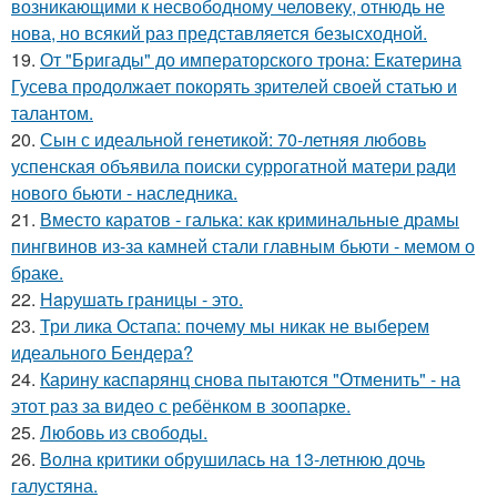
возникающими к несвободному человеку, отнюдь не
нова, но всякий раз представляется безысходной.
19.
От "Бригады" до императорского трона: Екатерина
Гусева продолжает покорять зрителей своей статью и
талантом.
20.
Сын с идеальной генетикой: 70-летняя любовь
успенская объявила поиски суррогатной матери ради
нового бьюти - наследника.
21.
Вместо каратов - галька: как криминальные драмы
пингвинов из-за камней стали главным бьюти - мемом о
браке.
22.
Hapушать границы - это.
23.
Три лика Остапа: почему мы никак не выберем
идеального Бендера?
24.
Карину каспарянц снова пытаются "Отменить" - на
этот раз за видео с ребёнком в зоопарке.
25.
Любовь из свободы.
26.
Волна критики обрушилась на 13-летнюю дочь
галустяна.