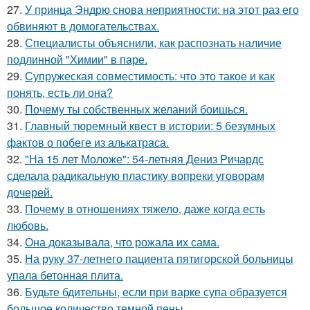
27.
У принца Эндрю снова неприятности: на этот раз его
обвиняют в домогательствах.
28.
Специалисты объяснили, как распознать наличие
подлинной "Химии" в паре.
29.
Супружеская совместимость: что это такое и как
понять, есть ли она?
30.
Почему ты собственных желаний боишься.
31.
Главный тюремный квест в истории: 5 безумных
фактов о побеге из алькатраса.
32.
"На 15 лет Моложе": 54-летняя Дениз Ричардс
сделала радикальную пластику вопреки уговорам
дочерей.
33.
Почему в отношениях тяжело, даже когда есть
любовь.
34.
Она доказывала, что рожала их сама.
35.
На руку 37-летнего пациента пятигорской больницы
упала бетонная плита.
36.
Будьте бдительны, если при варке супа образуется
большое количество темной пены.