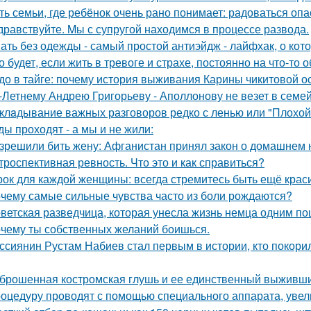
ть семьи, где ребёнок очень рано понимает: радоваться опа
дравствуйте. Mы с супругой находимся в процессе развода.
ать без одежды - самый простой антиэйдж - лайфхак, о кот
о будет, если жить в тревоге и страхе, постоянно на что-то 
до в тайге: почему история выживания Карины чикитовой ос
-Летнему Андрею Григорьеву - Аполлонову не везет в семе
клaдывание важных разговоров редко с ленью или "Плохой
ды проходят - а мы и не жили:
зрешили бить жену: Афганистан принял закон о домашнем 
троспективная ревность. Что это и как справиться?
рок для каждой женщины: всегда стремитесь быть ещё крас
чему самые сильные чувства часто из боли рождаются?
ветская разведчица, которая унесла жизнь немца одним по
чему ты собственных желаний боишься.
ссиянин Рустам Набиев стал первым в истории, кто покори
брошенная костромская глушь и ее единственный выживш
оцедуру проводят с помощью специального аппарата, увел