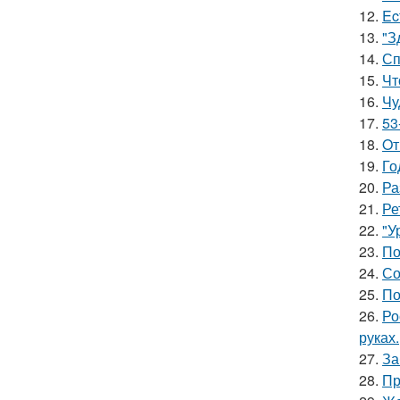
12.
Ec
13.
"З
14.
Сп
15.
Чт
16.
Чу
17.
53
18.
Oт
19.
Го
20.
Ра
21.
Ре
22.
"У
23.
По
24.
Со
25.
По
26.
Ро
руках.
27.
За
28.
Пр