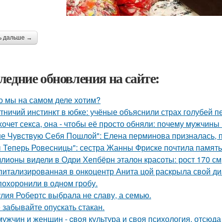
ь дальше →
ледние обновления на сайте:
о мы на самом деле хотим?
тничий инстинкт в юбке: учёные объяснили страх голубей п
хочет секса, она - чтобы её просто обняли: почему мужчин
не Чувствую Себя Пошлой": Елена перминова призналась, п
 Теперь Ровесницы": сестра Жанны Фриске почтила память
лионы видели в Одри Хепбёрн эталон красоты: рост 170 см, т
питализированная в онкоцентр Анита цой раскрыла свой ди
похоронили в одном гробу.
лия Робертс выбрала не славу, а семью.
 забывайте опускать стакан.
мужчин и женщин - cвoя культура и своя психология, отсюда