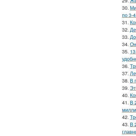
29.
Же
30.
Ми
по 3-4
31.
Ко
32.
Де
33.
Дo
34.
Он
35.
13
удобн
36.
Тр
37.
Ле
38.
В 
39.
Эт
40.
Ко
41.
В 
милли
42.
Тр
43.
В 
главн