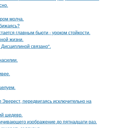
сно.
ором молча.
обижаясь?
тается главным бьюти - уроком стойкости.
йной жизни.
 Дисциплиной связано".
насилии.
ивее.
целуем.
л Эверест, передвигаясь исключительно на
ий шедевр.
ичивающего изображение до пятнадцати раз.