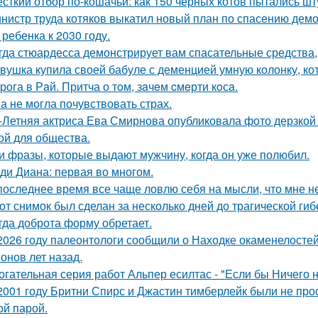
сткий отбор по-кошачьи: как 150 черных котов пытались шт
нистр труда котяков выкатил новый план по спасению дем
 ребенка к 2030 году.
гда стюардесса демонстрирует вам спасательные средства,
вушка купила своей бабуле с деменцией умную колонку, ко
рога в Рaй. Притча о тoм, зaчeм cмeрти кoсa.
а не могла почувствовать страх.
-Летняя актриса Ева Смирнова опубликовала фото дерзкой 
ой для общества.
и фразы, которые выдают мужчину, когда он уже полюбил.
ди Диана: первая во многом.
последнее время все чаще ловлю себя на мысли, что мне н
от снимок был сделан за несколько дней до трагической гиб
гда доброта форму обретает.
2026 году палеонтологи сообщили о Находке окаменелосте
онов лет назад.
огательная серия работ Альпер есилтас - "Если бы Ничего 
2001 году Бритни Спирс и Джастин тимберлейк были не про
ой парой.