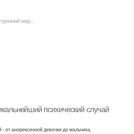
утренний мир...
никальнейший психический случай
 - от анорексичной девочки до мальчика,