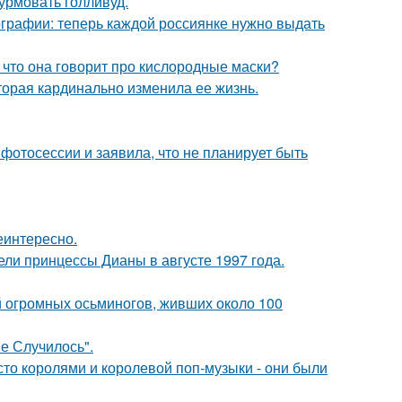
урмовать голливуд.
ографии: теперь каждой россиянке нужно выдать
 что она говорит про кислородные маски?
торая кардинально изменила ее жизнь.
фотосессии и заявила, что не планирует быть
еинтересно.
ели принцессы Дианы в августе 1997 года.
й огромных осьминогов, живших около 100
не Случилось".
сто королями и королевой поп-музыки - они были