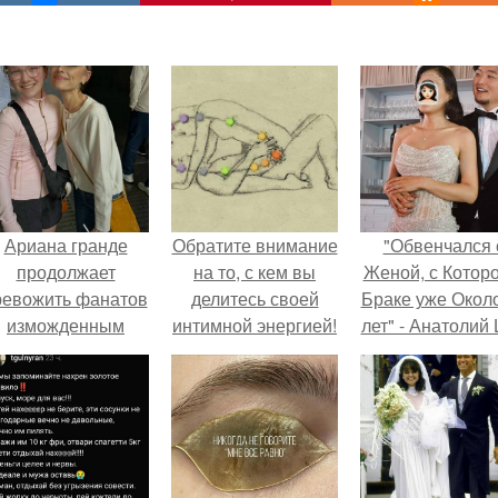
Ариана гранде
Обратите внимание
"Обвенчался 
продолжает
на то, с кем вы
Женой, с Которо
ревожить фанатов
делитесь своей
Браке уже Окол
изможденным
интимной энергией!
лет" - Анатолий
Видом.
удивил
поклонников
"тайной свадьбо