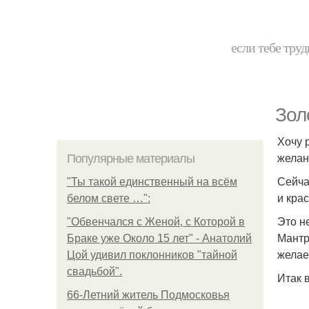
если тебе труд
Зол
Хочу 
желан
Популярные материалы
Сейча
"Ты такой единственный на всём
и крас
белом свете …":
Это н
"Обвенчался с Женой, с Которой в
Мантр
Браке уже Около 15 лет" - Анатолий
желае
Цой удивил поклонников "тайной
свадьбой".
Итак 
66-Летний житель Подмосковья