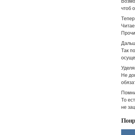
Возмо
чтоб 
Тепер
Читае
Прочи
Дальш
Так п
осуще
Уделя
Не до
обяза
Помни
То ес
не за
Понр