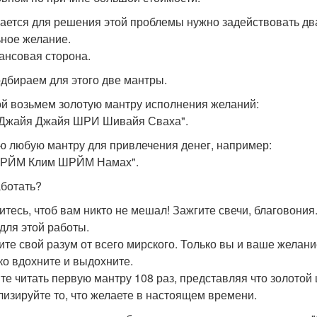
ается для решения этой проблемы нужно задействовать два
ьное желание.
ансовая сторона.
дбираем для этого две мантры.
й возьмем золотую мантру исполнения желаний:
Джайя Джайя ШРИ Шивайя Сваха".
ю любую мантру для привлечения денег, например:
ХРЙМ Клим ШРЙМ Намах".
аботать?
итесь, чтоб вам никто не мешал! Зажгите свечи, благовония
. для этой работы.
ите свой разум от всего мирского. Только вы и ваше желани
ко вдохните и выдохните.
те читать первую мантру 108 раз, представляя что золотой
лизируйте то, что желаете в настоящем времени.