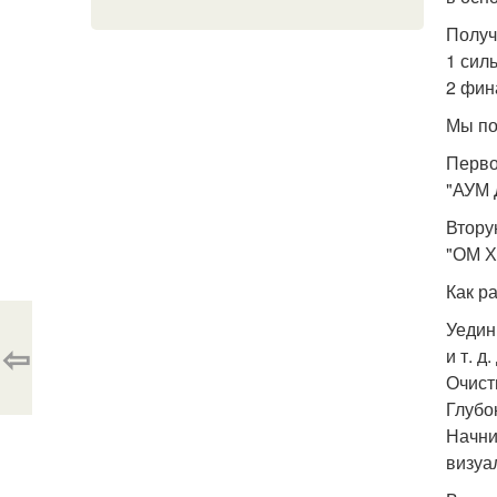
Получ
1 сил
2 фин
Мы по
Перво
"АУМ 
Втору
"ОМ 
Как р
Уедин
⇦
и т. д
Очист
Глубо
Начни
визуа