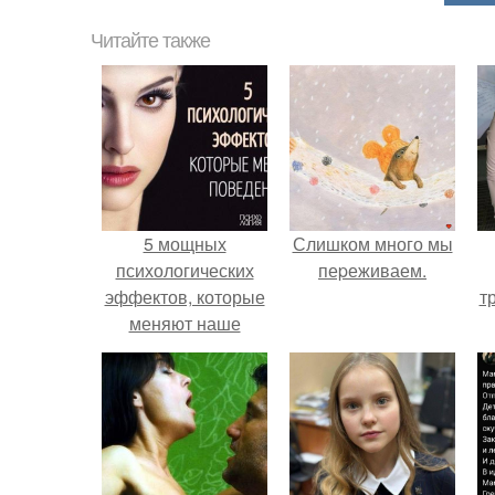
Читайте также
5 мощных
Слишком много мы
психологических
пеpеживаем.
эффектов, которые
т
меняют наше
поведение.