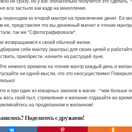
жно не сразу, но у вас обязательно получится это сделать.
оно все застыло как кадр на кинопленке.
ь переходим ко второй мантре на привлечение денег. Ее мож
м ее, представляя что вы денежный магнит и чтение мантры 
тали, так же "Сфотографировали".
е возвращаемся к своей обычной жизни.
одбираем себе мантру (мантры) для своих целей и работайте 
ствить, приобрести, начните на растущей луне.
йте немного времени на чтение мантр каждый день и желан
пускайте ни одной мысли, что это неосуществимо! Поверьте 
тельно!
те и про один из коварных законов в магии - "чем больше 
ть весь свой пыл, стремление и желание отдавайте во время
цикливайтесь на проделанном и желанном!
авилось? Поделитесь с друзьями!