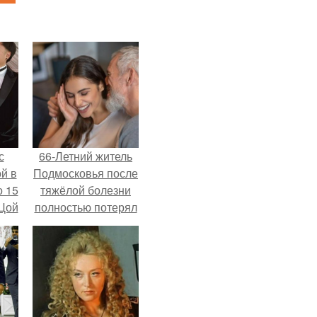
с
66-Летний житель
й в
Подмосковья после
о 15
тяжёлой болезни
 Цой
полностью потерял
потенцию, но
решил
й".
восстановить
интимную жизнь с
молодой супругой,
пишут СМИ.