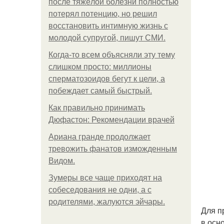
после тяжёлой болезни полностью
потерял потенцию, но решил
восстановить интимную жизнь с
молодой супругой, пишут СМИ.
Когда-то всем объясняли эту тему
слишком просто: миллионы
сперматозоидов бегут к цели, а
побеждает самый быстрый.
Как правильно принимать
Дюфастон: Рекомендации врачей
Ариана гранде продолжает
тревожить фанатов изможденным
Видом.
Зумеры все чаще приходят на
собеседования не одни, а с
родителями, жалуются эйчары.
Для п
в осн