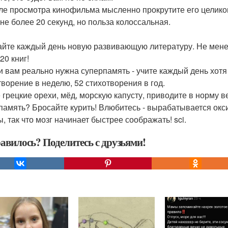
сле просмотра кинофильма мысленно прокрутите его целиком
 не более 20 секунд, но польза колоссальная.
тайте каждый день новую развивающую литературу. Не менее 
520 книг!
ли вам реально нужна суперпамять - учите каждый день хотя 
творение в неделю, 52 стихотворения в год.
 грецкие орехи, мёд, морскую капусту, приводите в норму в
память? Бросайте курить! Влюбитесь - вырабатывается окс
, так что мозг начинает быстрее соображать! sci.
авилось? Поделитесь с друзьями!