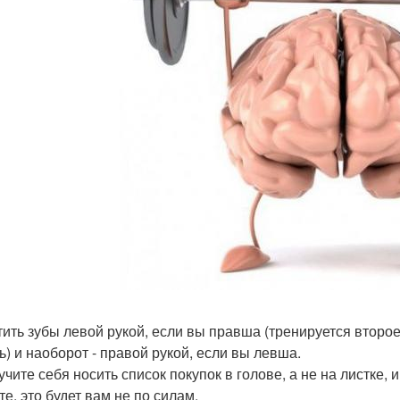
стить зубы левой рукой, если вы правша (тренируется втор
ь) и наоборот - правой рукой, если вы левша.
иучите себя носить список покупок в голове, а не на листке,
е, это будет вам не по силам.