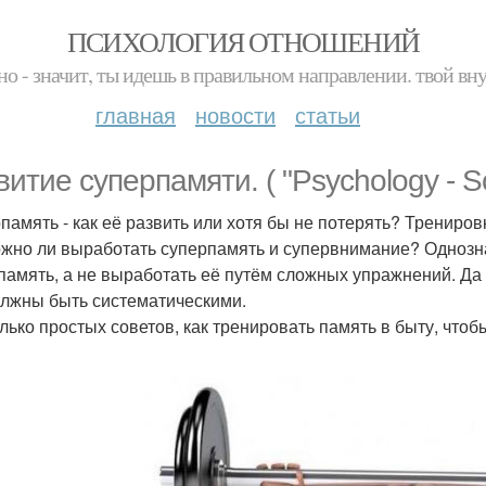
ПСИХОЛОГИЯ ОТНОШЕНИЙ
но - значит, ты идешь в правильном направлении. твой вн
главная
новости
статьи
витие суперпамяти. ( "Psychology - Sc
память - как её развить или хотя бы не потерять? Трениров
жно ли выработать суперпамять и супервнимание? Однозна
память, а не выработать её путём сложных упражнений. Да 
олжны быть систематическими.
лько простых советов, как тренировать память в быту, чтоб