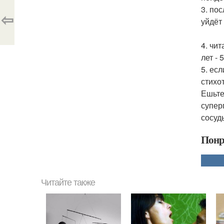
3. по
⇦
уйдёт
4. чи
лет - 
5. ес
стихо
Ешьте
супер
сосуды
Понр
Читайте также