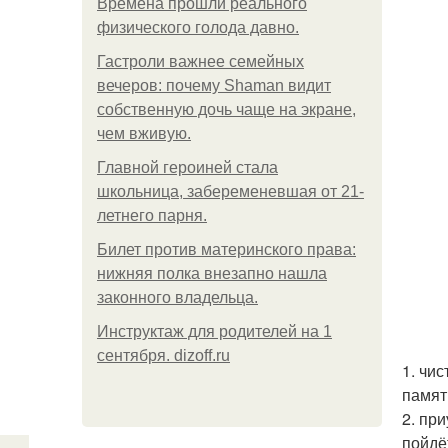
Bpeмена прошли реального
физического голода давно.
Гастроли важнее семейных
вечеров: почему Shaman видит
собственную дочь чаще на экране,
чем вживую.
Главной героиней стала
школьница, забеременевшая от 21-
летнего парня.
Билет против материнского права:
нижняя полка внезапно нашла
законного владельца.
Инструктаж для родителей на 1
сентября. dizoff.ru
1. чи
памят
2. пр
пойдёт