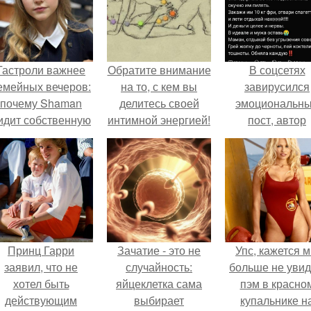
Гастроли важнее
Обратите внимание
В соцсетях
емейных вечеров:
на то, с кем вы
завирусился
почему Shaman
делитесь своей
эмоциональн
идит собственную
интимной энергией!
пост, автор
дочь чаще на
которого призв
экране, чем
матерей отдых
вживую.
без детей и н
испытывать
чувство вины
Принц Гарри
Зачатие - это не
Упс, кажется 
заявил, что не
случайность:
больше не уви
хотел быть
яйцеклетка сама
пэм в красно
действующим
выбирает
купальнике н