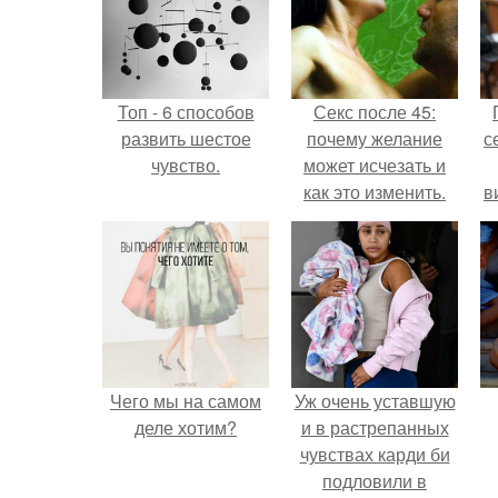
Топ - 6 способов
Секс после 45:
развить шестое
почему желание
с
чувство.
может исчезать и
как это изменить.
в
Чего мы на самом
Уж очень уставшую
деле хотим?
и в растрепанных
чувствах карди би
подловили в