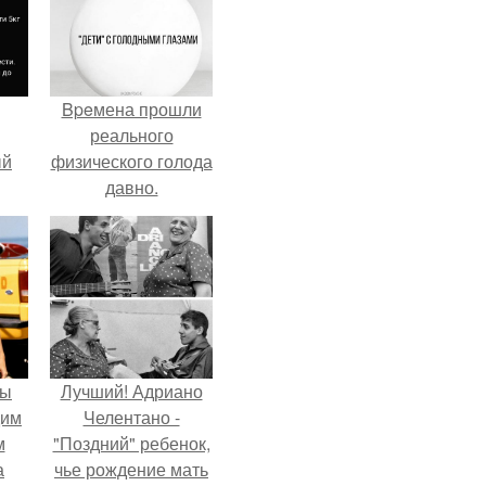
Bpeмена прошли
реального
ый
физического голода
давно.
ала
ать
е
.
мы
Лучший! Адриано
дим
Челентано -
м
"Поздний" ребенок,
а
чье рождение мать