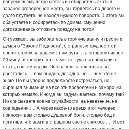
вопреки всему встречаетесь и собираетесь ехать в
заранее оговоренное место, вы теряетесь по дороге и
долго плутаете, не находя нужного поворота. В итоге вы
оба устаете и собираетесь по домам, смущенно
договариваясь отложить поездку на потом.
Он уезжает, вы забираетесь в горячую ванну и грустите,
думая о "Законе Подлости", о странных трудностях и
препятствиях на вашем с ним пути … а он звонит через
20 минут и говорит, что то место, куда вы собирались
ехать, совсем рядом. Оно нашлось, как только вы
расстались … вам обидно, досадно, но … чем это не
знак? Но вы упорно продолжаете встречаться, не
обращая внимания на все эти проволочки и заморочки,
которых немало. Иногда вы задумываетесь: почему так?
Но списываете всё на случайности, на невезение, на
совпадения …. А через какое-то время этот человек
приносит вам столько душевной боли, столько бед и
негатива, что вам и в страшном сне не снилось …. И вот
тогда вы начинаете вспоминать то, над чем смеялись и