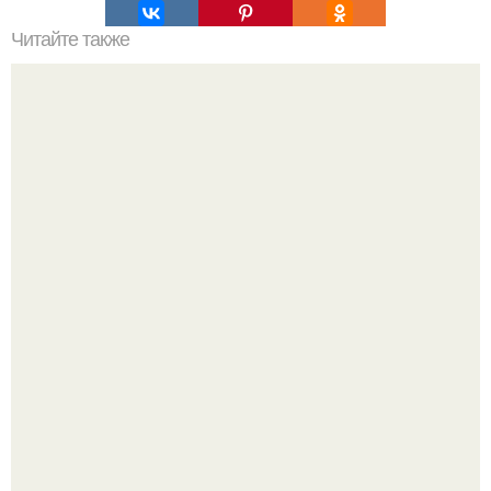
Читайте также
Можно ли носить кольцо на безымянном пальце правой
руки незамужней девушке
Женщина, что знала настоящего Фредди.