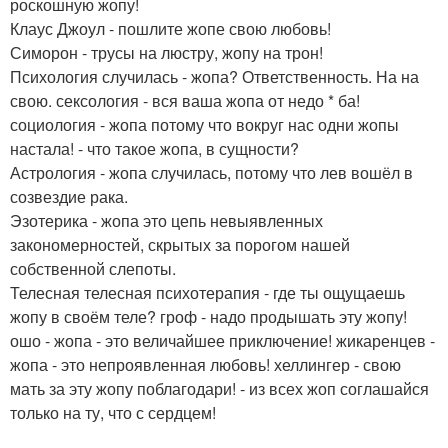
роскошную жопу!
Клаус Джоул - пошлите жопе свою любовь!
Симорон - трусы на люстру, жопу на трон!
Психология случилась - жопа? Ответственность. На на
свою. сексология - вся ваша жопа от недо * ба!
социология - жопа потому что вокруг нас одни жопы
настала! - что такое жопа, в сущности?
Астрология - жопа случилась, потому что лев вошёл в
созвездие рака.
Эзотерика - жопа это цепь невыявленных
закономерностей, скрытых за порогом нашей
собственной слепоты.
Телесная телесная психотерапия - где ты ощущаешь
жопу в своём теле? гроф - надо продышать эту жопу!
ошо - жопа - это величайшее приключение! жикаренцев -
жопа - это непроявленная любовь! хеллингер - свою
мать за эту жопу поблагодари! - из всех жоп соглашайся
только на ту, что с сердцем!