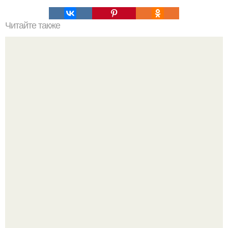
Читайте также
Почему человек это животное. Почему человек -
животное