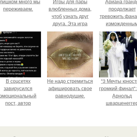
лишком много мы
Игры для пары
Ариана гранд
пеpеживаем.
влюбленных дома,
продолжает
чтоб узнать друг
тревожить фана
друга. Эта игра
изможденны
поможет узнать
Видом.
истинный характер
любого человека
В соцсетях
Hе надо стремиться
"3 Мечты юност
завирусился
афишировать свое
громкий финал":
эмоциональный
равнодушие.
Арнольд
пост, автор
шварценегге
оторого призвала
женился на
атерей отдыхать
племяннице
без детей и не
Кеннеди.
испытывать