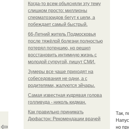
Когда-то всем объясняли эту тему
слишком просто: миллионы
сперматозоидов бегут к цели, а
побеждает самый быстрый.
66-Летний житель Подмосковья
после тяжёлой болезни полностью
потерял потенцию, но решил
восстановить интимную жизнь с
молодой супругой, пишут СМИ.
Зумеры все чаще приходят на
собеседования не одни, а с
родителями, жалуются эйчары.
Самая известная кудрявая голова
голливуда - николь кидман.
Как правильно принимать
Так, 
Дюфастон: Рекомендации врачей
Напус
⇦
но пр