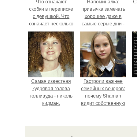
Что означают
Напоминалка:
С
скобки в переписке
привычка замечать
с девушкой. Что
хорошее даже в
означает несколько
самые серые дни -
полукруглых
это не очередная
скобочек в конце
сказка из книг по
предложения?
саморазвитию.
Самая известная
Гастроли важнее
кудрявая голова
семейных вечеров:
голливуда - николь
почему Shaman
кидман.
видит собственную
дочь чаще на
к
экране, чем
м
вживую.