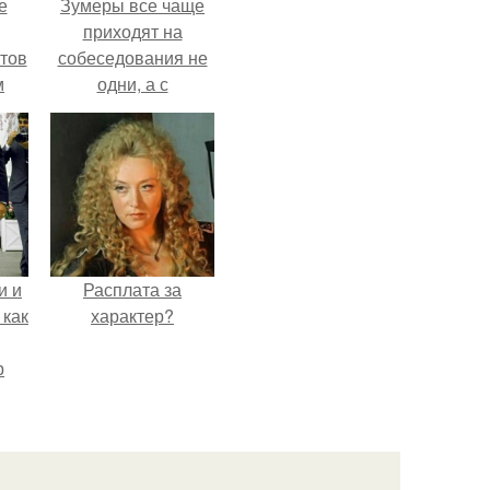
е
Зумеры все чаще
приходят на
тов
собеседования не
м
одни, а с
родителями,
жалуются эйчары.
и и
Расплата за
 как
характер?
р