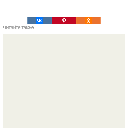
Читайте также
Как изучить психологию самостоятельно с нуля.
Изучение психологии: основы в книгах и база знаний