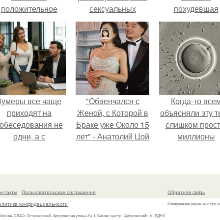
положительное
сексуальных
похудевшая
эмоциональное
партнеров.
невестка Вале
вовлечение,
показала фигур
взаимодействие.
откровенном
купальнике.
Зумеры все чаще
"Обвенчался с
Когда-то все
приходят на
Женой, с Которой в
объясняли эту т
обеседования не
Браке уже Около 15
слишком прост
одни, а с
лет" - Анатолий Цой
миллионы
родителями,
удивил
сперматозоид
алуются эйчары.
поклонников
бегут к цели, 
"тайной свадьбой".
побеждает сам
быстрый.
онтакты
Пользовательское соглашение
Обратная связь
олитика конфидециальности
Копирование разрешено при у
 Москва, СВАО, Останкинский, Аргуновская улица 3 к.1, Бизнес-центр «Аргуновский», м. ВДНХ