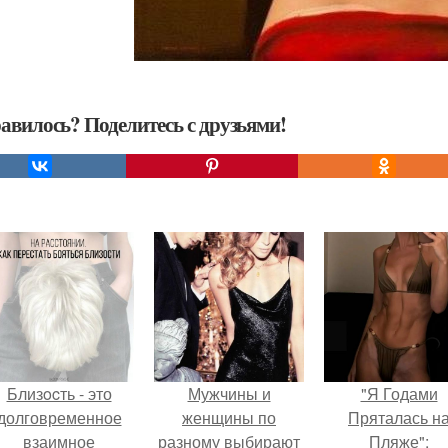
авилось? Поделитесь с друзьями!
Близocть - это
Мужчины и
"Я Годами
долговременное
женщины по
Пряталась н
взаимное
разному выбирают
Пляже":