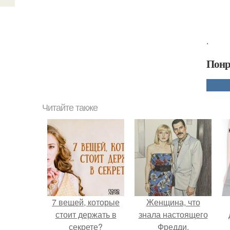
.
Понр
Читайте также
7 вещей, которые
Женщина, что
стоит держать в
знала настоящего
секрете?
Фредди.