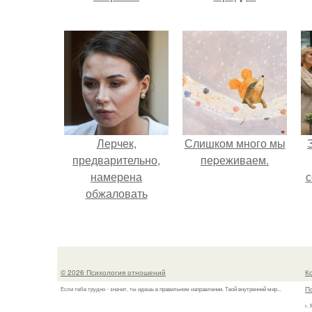
Лерчек,
Слишком много мы
предварительно,
пеpеживаем.
намерена
с
обжаловать
приговор.
ж
© 2026 Психология отношений
К
П
Если тебе трудно - значит, ты идешь в правильном направлении. Твой внутренний мир...
г.