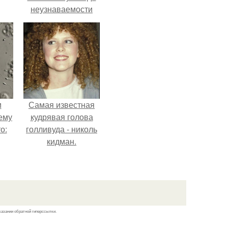
неузнаваемости
рии
Марину зудину.
у в
м
Самая известная
ему
кудрявая голова
о:
голливуда - николь
кидман.
ов
а
ый
казании обратной гиперссылки.