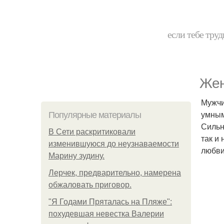
если тебе труд
Жен
Мужчи
умным
Популярные материалы
Сильн
В Сети раскритиковали
так и
изменившуюся до неузнаваемости
любв
Марину зудину.
Лерчек, предварительно, намерена
обжаловать приговор.
"Я Годами Пряталась на Пляже":
похудевшая невестка Валерии