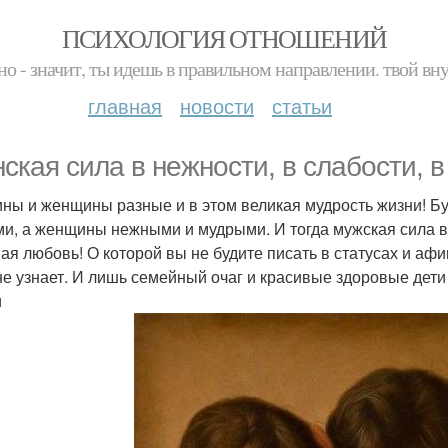
ПСИХОЛОГИЯ ОТНОШЕНИЙ
но - значит, ты идешь в правильном направлении. твой вн
главная
новости
статьи
ская сила в нежности, в слабости, в
ны и женщины разные и в этом великая мудрость жизни! Бу
и, а женщины нежными и мудрыми. И тогда мужская сила в
ая любовь! О которой вы не будите писать в статусах и афи
 не узнает. И лишь семейный очаг и красивые здоровые дети
и