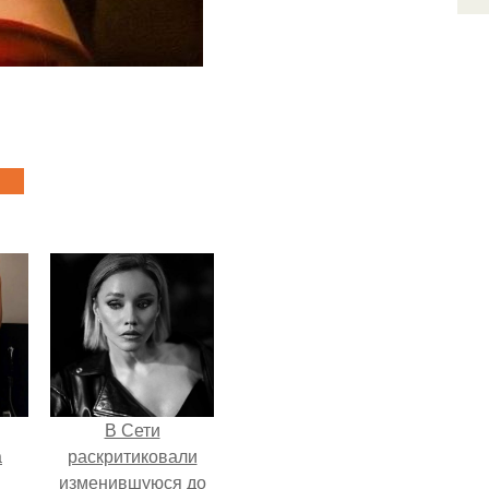
В Сети
а
раскритиковали
изменившуюся до