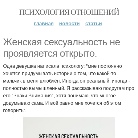
ПСИХОЛОГИЯ ОТНОШЕНИЙ
главная
новости
статьи
Женская сексуальность не
проявляется открыто.
Одна девушка написала психологу: "мне постоянно
хочется придумывать истории о том, что какой-то
мальчик в меня влюблён. Иногда он реальный, иногда -
полностью вымышленный. Я рассказываю подругам про
его "Знаки Внимания", хотя понимаю, что многое
додумываю сама. И всё равно мне хочется об этом
говорить".