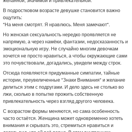
желанной, значимой и привлекательной.
В подростковом возрасте девушке становится важно
ощутить:
"На меня смотрят. Я нравлюсь. Меня замечают".
Но женская сексуальность нередко проявляется не
напрямую, а через намёки, фантазии, недосказанность и
эмоциональную игру. Не случайно многим девочкам
хочется не просто нравиться, а чтобы окружающие сами
это почувствовали, догадались, увидели между строк.
Отсюда появляются придуманные симпатии, тайные
истории, преувеличенные "Знаки Внимания" и желание
делиться этим с подругами. И дело здесь не столько во
лжи, сколько в попытке прожить собственную
привлекательность через взгляд другого человека.
С возрастом формы меняются, но сама особенность
часто остаётся. Женщина может одновременно хотеть
внимания и скрывать это, стремиться нравиться и