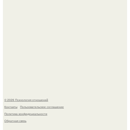
Из качков - в кутюр.
Денежное дерево - рецепты для здоровья.
© 2026 Психология отношений
Контакты
Пользовательское соглашение
Политика конфидециальности
Обратная связь