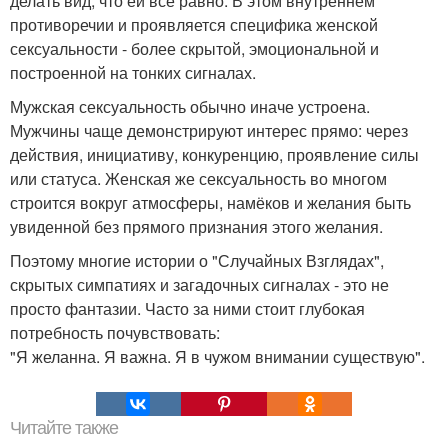
делать вид, что ей всё равно. В этом внутреннем
противоречии и проявляется специфика женской
сексуальности - более скрытой, эмоциональной и
построенной на тонких сигналах.
Мужская сексуальность обычно иначе устроена.
Мужчины чаще демонстрируют интерес прямо: через
действия, инициативу, конкуренцию, проявление силы
или статуса. Женская же сексуальность во многом
строится вокруг атмосферы, намёков и желания быть
увиденной без прямого признания этого желания.
Поэтому многие истории о "Случайных Взглядах",
скрытых симпатиях и загадочных сигналах - это не
просто фантазии. Часто за ними стоит глубокая
потребность почувствовать:
"Я желанна. Я важна. Я в чужом внимании существую".
Читайте также