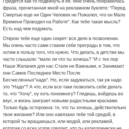
Придется как-то подвинуть и ее. Мне очень понравилась
фраза, прочитанная мной на рекламном буклете: "Перед
Смертью еще ни Один Человек не Пожалел, что он Мало
Времени Проводил на Работе". Как тебе такая мысль?
Есть над чем подумать.
Открою тебе еще один секрет: все дело в позволении.
Мы очень часто сами ставим себе преграды в том, что
хотим в пользу того, что нужно. Что делать, в детстве мы
часто слышали: "мало ли что ты хочешь? "И с тех пор
Наши Желания для нас Стали не Важными, и Занимают
они Самое Последнее Место После
Бесчисленных"надо". Но, если задуматься, так уж надо
это "Надо"? А что, если все-таки позволить себе делать
то, что "Хочу", ну хоть понемногу? Глядишь, войдешь во
вкус, и жизнь заиграет новыми радостными красками.
Только будь осторожна: то, что ты хочешь, действительно
твое желание? Или оно навязано тебе той средой, в
которой ты вращаешься, или модой, или рекламой,
которая со всех углов говорит, что ты категорически не