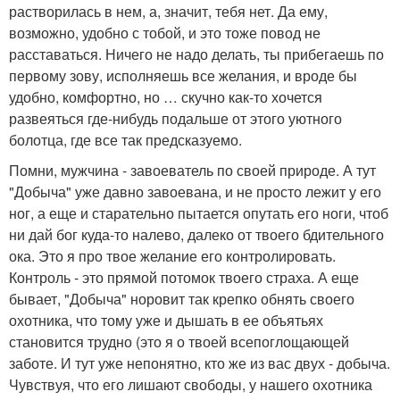
растворилась в нем, а, значит, тебя нет. Да ему,
возможно, удобно с тобой, и это тоже повод не
расставаться. Ничего не надо делать, ты прибегаешь по
первому зову, исполняешь все желания, и вроде бы
удобно, комфортно, но … скучно как-то хочется
развеяться где-нибудь подальше от этого уютного
болотца, где все так предсказуемо.
Помни, мужчина - завоеватель по своей природе. А тут
"Добыча" уже давно завоевана, и не просто лежит у его
ног, а еще и старательно пытается опутать его ноги, чтоб
ни дай бог куда-то налево, далеко от твоего бдительного
ока. Это я про твое желание его контролировать.
Контроль - это прямой потомок твоего страха. А еще
бывает, "Добыча" норовит так крепко обнять своего
охотника, что тому уже и дышать в ее объятьях
становится трудно (это я о твоей всепоглощающей
заботе. И тут уже непонятно, кто же из вас двух - добыча.
Чувствуя, что его лишают свободы, у нашего охотника