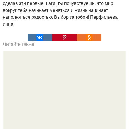
сделав эти первые шаги, ты почувствуешь, что мир
вокруг тебя начинает меняться и жизнь начинает
наполняться радостью. Выбор за тобой! Перфильева
инна.
Читайте также
Значение слов которые должен знать каждый
образованный человек. 10 правил этикета, которые
должен знать каждый образованный человек.