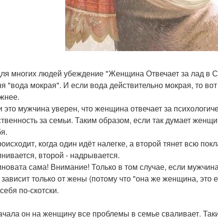
для многих людей убеждение "Женщина Отвечает за лад в 
ня "вода мокрая". И если вода действительно мокрая, то вот
жнее.
и это мужчина уверен, что женщина отвечает за психологиче
ственность за семьи. Таким образом, если так думает женщи
я.
роисходит, когда один идёт налегке, а второй тянет всю по
инивается, второй - надрывается.
иновата сама! Внимание! Только в том случае, если мужчина
 зависит только от жены (потому что "она же женщина, это е
себя по-скотски.
ачала он на женщину все проблемы в семье сваливает. Таким