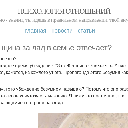
ПСИХОЛОГИЯ ОТНОШЕНИЙ
но - значит, ты идешь в правильном направлении. твой вн
главная
новости
статьи
щина за лад в семье отвечает?
рьёзно?
леднее время убеждение: "Это Женщина Отвечает за Атмос
ся, кажется, из каждого утюга. Пропаганда этого безумия к
у я это убеждение безумием называю? Потому что оно разр
ка лесов уничтожает амазонию. Я вижу это постоянно, т. к.
вающимися на грани развода.