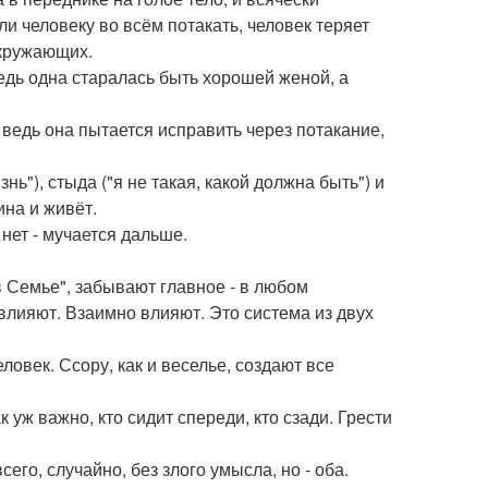
ли человеку во всём потакать, человек теряет
окружающих.
ведь одна старалась быть хорошей женой, а
 ведь она пытается исправить через потакание,
ь"), стыда ("я не такая, какой должна быть") и
ина и живёт.
 нет - мучается дальше.
 Семье", забывают главное - в любом
 влияют. Взаимно влияют. Это система из двух
ловек. Ссору, как и веселье, создают все
к уж важно, кто сидит спереди, кто сзади. Грести
сего, случайно, без злого умысла, но - оба.