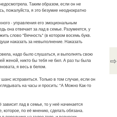
 недосмотрела. Таким образом, если он не
есь, пожалуйста, я это безумие неоднократно
жного - управления его эмоциональным
дь она отвечает за лад в семье. Разумеется, у
ить слово "Вечность" (в котором восемь букв.
души наказать за невыполнение. Наказать
 довела, надо было слушаться, и выполнять свою
⇨
й женой, никто бы тебя не бил. А раз ты была
новата, я весь в белом.
 шанс исправиться. Только в том случае, если он
поглядывать на часы и просить: "А Можно Как-то
ё зависит лад в семье, то у неё начинается
, которое, по её мнению, сделать обязана.
 в переднике на голое тело, и всячески