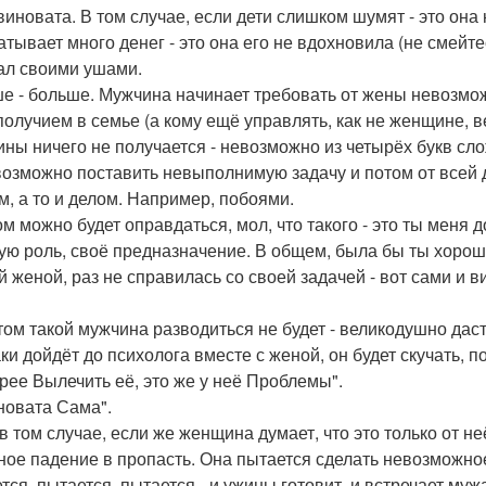
виновата. В том случае, если дети слишком шумят - это она
атывает много денег - это она его не вдохновила (не смейт
л своими ушами.
е - больше. Мужчина начинает требовать от жены невозмо
получием в семье (а кому ещё управлять, как не женщине, ве
ны ничего не получается - невозможно из четырёх букв слож
возможно поставить невыполнимую задачу и потом от всей 
м, а то и делом. Например, побоями.
ом можно будет оправдаться, мол, что такого - это ты меня
ую роль, своё предназначение. В общем, была бы ты хороше
й женой, раз не справилась со своей задачей - вот сами и ви
том такой мужчина разводиться не будет - великодушно даст
аки дойдёт до психолога вместе с женой, он будет скучать, 
рее Вылечить её, это же у неё Проблемы".
новата Сама".
в том случае, если же женщина думает, что это только от не
ное падение в пропасть. Она пытается сделать невозможное
тся, пытается, пытается - и ужины готовит, и встречает мужа