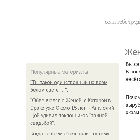
если тебе труд
Жен
Вы се
В пос
Популярные материалы
несёт
"Ты такой единственный на всём
белом свете …":
Почем
"Обвенчался с Женой, с Которой в
выруб
Браке уже Около 15 лет" - Анатолий
оказы
Цой удивил поклонников "тайной
свадьбой".
Когда-то всем объясняли эту тему