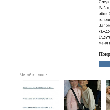
Следо
Работ
общей
голов
Запом
каждо
Будьт
меня 
Понр
Читайте также