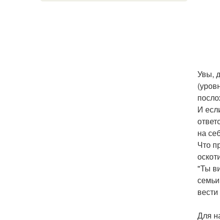
Увы, 
(уров
посло
И есл
ответ
на себ
Что п
оскот
"Ты в
семьи
вести 
Для н