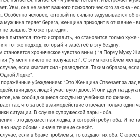
ает. Увы, она не знает важного психологического закона - ес
а. Особенно человек, который не сильно задумывается об 
да мужчина теряет берега, женщина приходит в отчаяние - 
о не вышло. Это же трагедия.
на пытается что-то исправить, но становится только хуже -
яя тот же подход, который и завёл её в эту бездну.
м становятся хроническое чувство вины ( "я Порчу Мужу Жизн
ния ("у меня ничего не получается". С этим коктейлем женщ
случае, если хватает сил - разводится. Таким образом, если
 Одной Лодке".
 поражённые убеждением: "Это Женщина Отвечает за лад в
одействии двух людей участвуют двое. И они друг на друга
нтов, как сообщающиеся сосуды из учебника по физике.
вает так, что за всё взаимодействие отвечает только один че
ники ситуации. В случае супружеской пары - оба.
ния - это двухместная лодка, в которой гребут оба. И не та
авно надо обоим - иначе течение снесёт.
случае, если в браке проблемы, то создают их оба. Скорее в