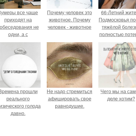
Зумеры все чаще
Почему человек это
66-Летний жит
приходят на
животное. Почему
Подмосковья по
обеседования не
человек - животное
тяжёлой болез
одни, а с
полностью поте
родителями,
потенцию, н
алуются эйчары.
решил
восстановит
интимную жизн
молодой супруг
пишут СМИ.
Bpeмена прошли
Hе надо стремиться
Чего мы на са
реального
афишировать свое
деле хотим?
изического голода
равнодушие.
давно.