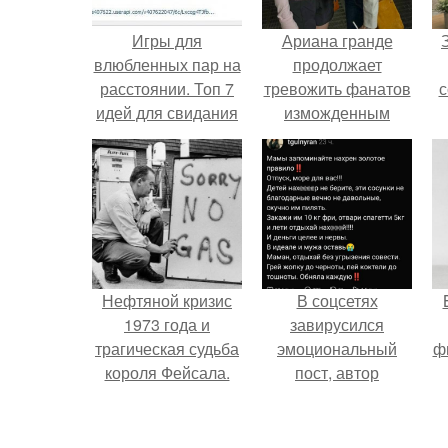
Игры для
Ариана гранде
влюбленных пар на
продолжает
расстоянии. Топ 7
тревожить фанатов
с
идей для свидания
изможденным
на расстоянии
Видом.
ж
Нефтяной кризис
В соцсетях
1973 года и
завирусился
трагическая судьба
эмоциональный
ф
короля Фейсала.
пост, автор
которого призвала
матерей отдыхать
без детей и не