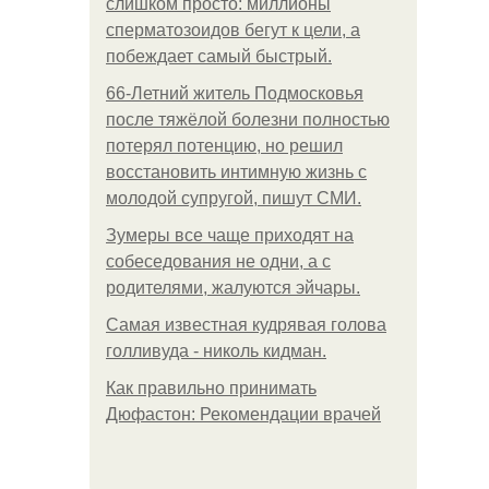
слишком просто: миллионы
сперматозоидов бегут к цели, а
побеждает самый быстрый.
66-Летний житель Подмосковья
после тяжёлой болезни полностью
потерял потенцию, но решил
восстановить интимную жизнь с
молодой супругой, пишут СМИ.
Зумеры все чаще приходят на
собеседования не одни, а с
родителями, жалуются эйчары.
Самая известная кудрявая голова
голливуда - николь кидман.
Как правильно принимать
Дюфастон: Рекомендации врачей