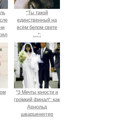
ель
"Ты такой
сле
единственный на
ни
всём белом свете
рял
…":
о
ь
ь с
ой,
мом
"3 Мечты юности и
громкий финал": как
Арнольд
шварценеггер
женился на
племяннице
Кеннеди.