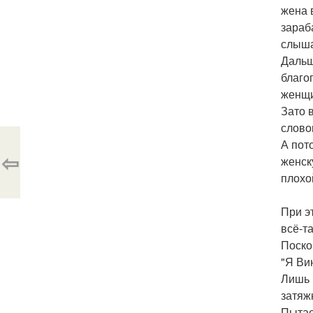
жена 
зараб
слыша
Дальш
благо
женщи
Зато 
слово
А пот
⇦
женск
плохо
При э
всё-т
Поско
"Я Ви
Лишь 
затяж
Пытае