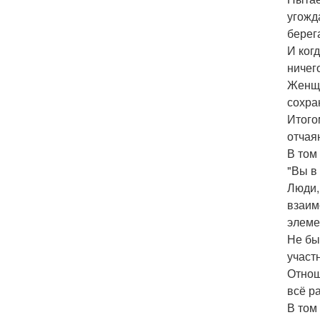
угожд
берег
И ког
ничег
Женщи
сохран
Итого
отчая
В том 
"Вы в
Люди,
взаим
элеме
Не бы
участ
Отноше
всё р
В том 