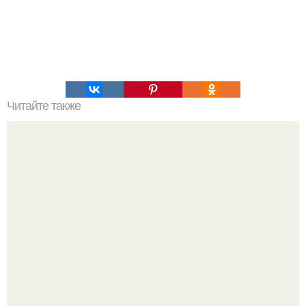
Читайте также
Законы подлости. 35 закономерностей жизни.